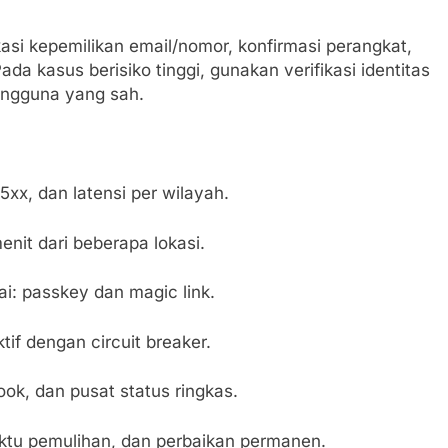
kasi kepemilikan email/nomor, konfirmasi perangkat,
ada kasus berisiko tinggi, gunakan verifikasi identitas
engguna yang sah.
5xx, dan latensi per wilayah.
enit dari beberapa lokasi.
kai: passkey dan magic link.
tif dengan circuit breaker.
ok, dan pusat status ringkas.
aktu pemulihan, dan perbaikan permanen.