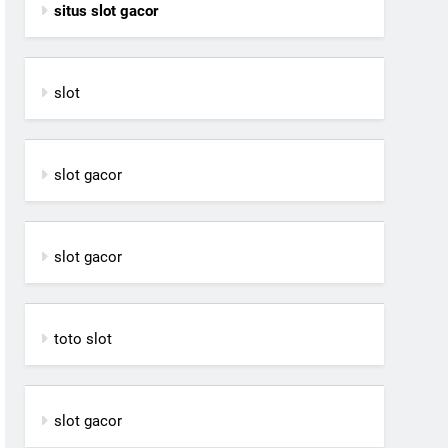
situs slot gacor
slot
slot gacor
slot gacor
toto slot
slot gacor