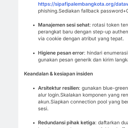
https://sipafipalembangkota.org/dat
phishing.Sediakan fallback password+
Manajemen sesi sehat
: rotasi token te
perangkat baru dengan step-up authent
via cookie dengan atribut yang tepat.
Higiene pesan error
: hindari enumeras
gunakan pesan generik dan kirim langka
Keandalan & kesiapan insiden
Arsitektur resilien
: gunakan blue-green
alur login.Skalakan komponen yang rent
akun.Siapkan connection pool yang bena
sesi.
Redundansi pihak ketiga
: daftarkan d