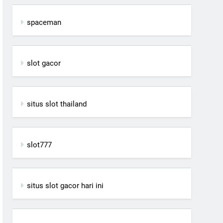
spaceman
slot gacor
situs slot thailand
slot777
situs slot gacor hari ini