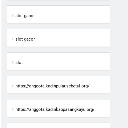
slot gacor
slot gacor
slot
https://anggota.kadinpulausebetul.org/
https://anggota.kadinkabpasangkayu.org/