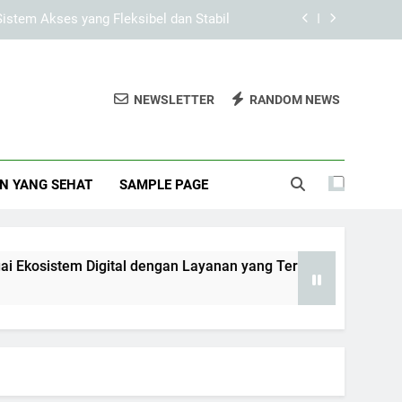
stem Akses yang Fleksibel dan Stabil
tal dengan Layanan yang Terintegrasi
tal dengan Layanan yang Terintegrasi
NEWSLETTER
RANDOM NEWS
ence
stem Akses yang Fleksibel dan Stabil
ang Menginspirasi Perempuan Untuk Sukses Dan Berdaya.
stem Akses yang Fleksibel dan Stabil
AN YANG SEHAT
SAMPLE PAGE
tal dengan Layanan yang Terintegrasi
tal dengan Layanan yang Terintegrasi
Digital dengan Layanan yang Terintegrasi
LEBAH4D seb
3 Weeks Ago