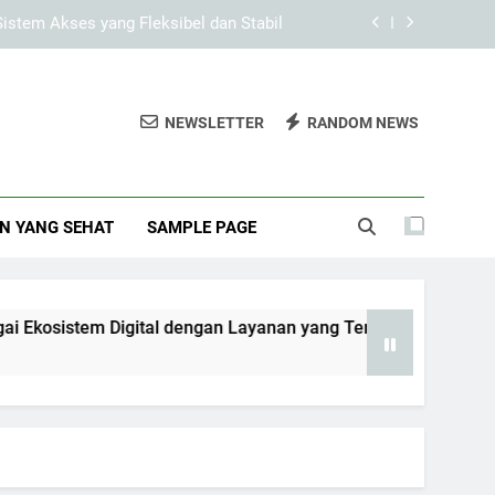
stem Akses yang Fleksibel dan Stabil
tal dengan Layanan yang Terintegrasi
tal dengan Layanan yang Terintegrasi
NEWSLETTER
RANDOM NEWS
ence
stem Akses yang Fleksibel dan Stabil
ang Menginspirasi Perempuan Untuk Sukses Dan Berdaya.
stem Akses yang Fleksibel dan Stabil
AN YANG SEHAT
SAMPLE PAGE
tal dengan Layanan yang Terintegrasi
tal dengan Layanan yang Terintegrasi
 Digital dengan Layanan yang Terintegrasi
LEBAH4D seb
3 Weeks Ago