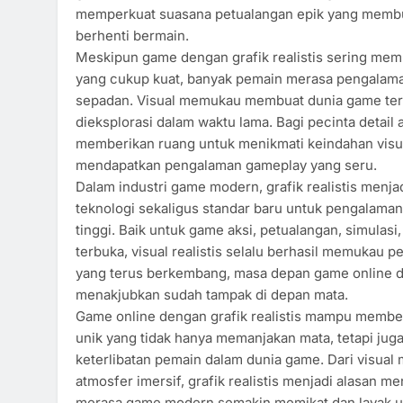
memperkuat suasana petualangan epik yang membu
berhenti bermain.
Meskipun game dengan grafik realistis sering me
yang cukup kuat, banyak pemain merasa pengalama
sepadan. Visual memukau membuat dunia game ter
dieksplorasi dalam waktu lama. Bagi pecinta detail ar
memberikan ruang untuk menikmati keindahan visua
mendapatkan pengalaman gameplay yang seru.
Dalam industri game modern, grafik realistis menja
teknologi sekaligus standar baru untuk pengalaman 
tinggi. Baik untuk game aksi, petualangan, simulas
terbuka, visual realistis selalu berhasil memukau 
yang terus berkembang, masa depan game online d
menakjubkan sudah tampak di depan mata.
Game online dengan grafik realistis mampu memb
unik yang tidak hanya memanjakan mata, tetapi ju
keterlibatan pemain dalam dunia game. Dari visua
atmosfer imersif, grafik realistis menjadi alasan 
merasa game modern semakin memikat dan layak unt