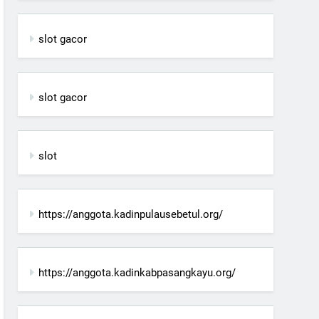
slot gacor
slot gacor
slot
https://anggota.kadinpulausebetul.org/
https://anggota.kadinkabpasangkayu.org/