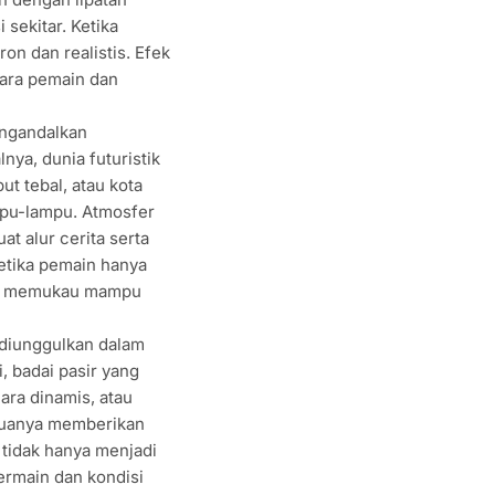
 sekitar. Ketika
on dan realistis. Efek
tara pemain dan
engandalkan
ya, dunia futuristik
t tebal, atau kota
mpu-lampu. Atmosfer
t alur cerita serta
etika pemain hanya
yang memukau mampu
 diunggulkan dalam
, badai pasir yang
ra dinamis, atau
uanya memberikan
 tidak hanya menjadi
bermain dan kondisi