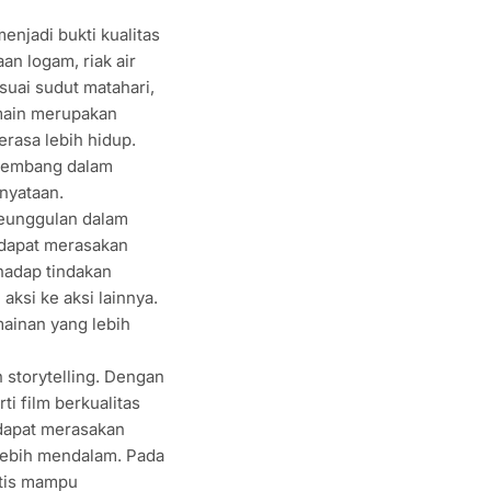
enjadi bukti kualitas
n logam, riak air
suai sudut matahari,
main merupakan
rasa lebih hidup.
ngembang dalam
nyataan.
 keunggulan dalam
 dapat merasakan
rhadap tindakan
aksi ke aksi lainnya.
ainan yang lebih
an storytelling. Dengan
i film berkualitas
 dapat merasakan
 lebih mendalam. Pada
istis mampu