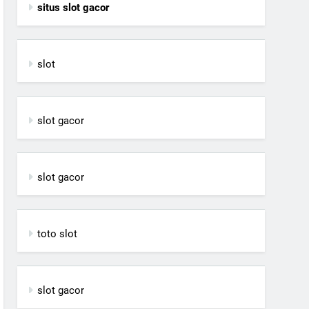
situs slot gacor
slot
slot gacor
slot gacor
toto slot
slot gacor