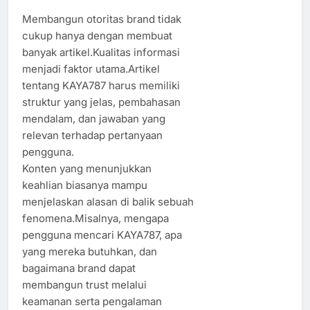
Membangun otoritas brand tidak
cukup hanya dengan membuat
banyak artikel.Kualitas informasi
menjadi faktor utama.Artikel
tentang KAYA787 harus memiliki
struktur yang jelas, pembahasan
mendalam, dan jawaban yang
relevan terhadap pertanyaan
pengguna.
Konten yang menunjukkan
keahlian biasanya mampu
menjelaskan alasan di balik sebuah
fenomena.Misalnya, mengapa
pengguna mencari KAYA787, apa
yang mereka butuhkan, dan
bagaimana brand dapat
membangun trust melalui
keamanan serta pengalaman