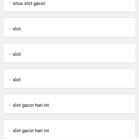
situs slot gacor
slot
slot
slot
slot gacor hari ini
slot gacor hari ini