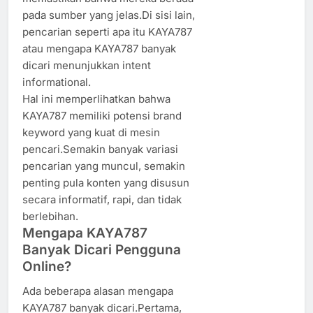
pada sumber yang jelas.Di sisi lain,
pencarian seperti apa itu KAYA787
atau mengapa KAYA787 banyak
dicari menunjukkan intent
informational.
Hal ini memperlihatkan bahwa
KAYA787 memiliki potensi brand
keyword yang kuat di mesin
pencari.Semakin banyak variasi
pencarian yang muncul, semakin
penting pula konten yang disusun
secara informatif, rapi, dan tidak
berlebihan.
Mengapa KAYA787
Banyak Dicari Pengguna
Online?
Ada beberapa alasan mengapa
KAYA787 banyak dicari.Pertama,