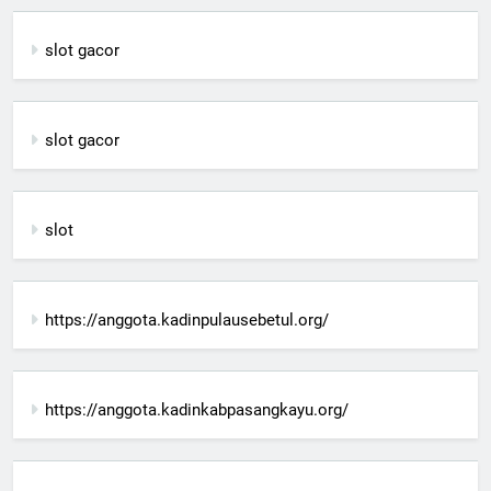
slot gacor
slot gacor
slot
https://anggota.kadinpulausebetul.org/
https://anggota.kadinkabpasangkayu.org/