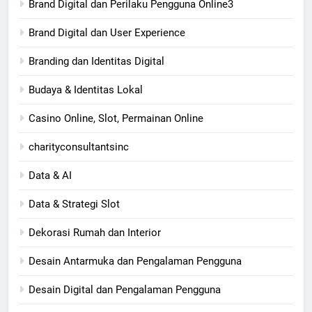
Brand Digital dan Perilaku Pengguna Online3
Brand Digital dan User Experience
Branding dan Identitas Digital
Budaya & Identitas Lokal
Casino Online, Slot, Permainan Online
charityconsultantsinc
Data & AI
Data & Strategi Slot
Dekorasi Rumah dan Interior
Desain Antarmuka dan Pengalaman Pengguna
Desain Digital dan Pengalaman Pengguna