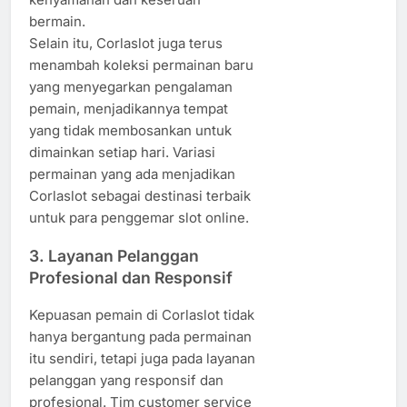
bermain.
Selain itu, Corlaslot juga terus
menambah koleksi permainan baru
yang menyegarkan pengalaman
pemain, menjadikannya tempat
yang tidak membosankan untuk
dimainkan setiap hari. Variasi
permainan yang ada menjadikan
Corlaslot sebagai destinasi terbaik
untuk para penggemar slot online.
3. Layanan Pelanggan
Profesional dan Responsif
Kepuasan pemain di Corlaslot tidak
hanya bergantung pada permainan
itu sendiri, tetapi juga pada layanan
pelanggan yang responsif dan
profesional. Tim customer service