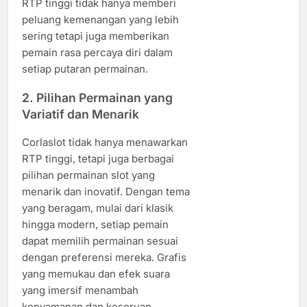
RTP tinggi tidak hanya memberi
peluang kemenangan yang lebih
sering tetapi juga memberikan
pemain rasa percaya diri dalam
setiap putaran permainan.
2. Pilihan Permainan yang
Variatif dan Menarik
Corlaslot tidak hanya menawarkan
RTP tinggi, tetapi juga berbagai
pilihan permainan slot yang
menarik dan inovatif. Dengan tema
yang beragam, mulai dari klasik
hingga modern, setiap pemain
dapat memilih permainan sesuai
dengan preferensi mereka. Grafis
yang memukau dan efek suara
yang imersif menambah
kenyamanan dan keseruan