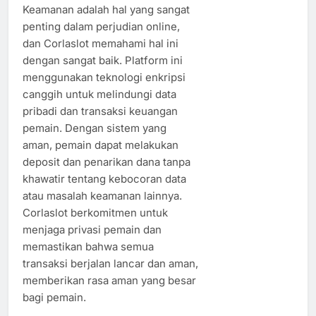
Keamanan adalah hal yang sangat
penting dalam perjudian online,
dan Corlaslot memahami hal ini
dengan sangat baik. Platform ini
menggunakan teknologi enkripsi
canggih untuk melindungi data
pribadi dan transaksi keuangan
pemain. Dengan sistem yang
aman, pemain dapat melakukan
deposit dan penarikan dana tanpa
khawatir tentang kebocoran data
atau masalah keamanan lainnya.
Corlaslot berkomitmen untuk
menjaga privasi pemain dan
memastikan bahwa semua
transaksi berjalan lancar dan aman,
memberikan rasa aman yang besar
bagi pemain.