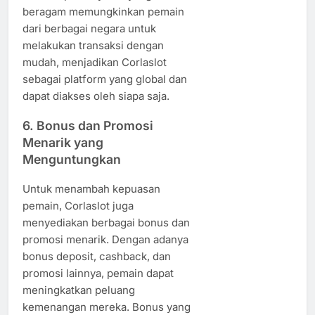
beragam memungkinkan pemain
dari berbagai negara untuk
melakukan transaksi dengan
mudah, menjadikan Corlaslot
sebagai platform yang global dan
dapat diakses oleh siapa saja.
6. Bonus dan Promosi
Menarik yang
Menguntungkan
Untuk menambah kepuasan
pemain, Corlaslot juga
menyediakan berbagai bonus dan
promosi menarik. Dengan adanya
bonus deposit, cashback, dan
promosi lainnya, pemain dapat
meningkatkan peluang
kemenangan mereka. Bonus yang