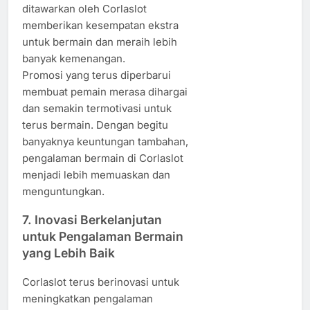
ditawarkan oleh Corlaslot
memberikan kesempatan ekstra
untuk bermain dan meraih lebih
banyak kemenangan.
Promosi yang terus diperbarui
membuat pemain merasa dihargai
dan semakin termotivasi untuk
terus bermain. Dengan begitu
banyaknya keuntungan tambahan,
pengalaman bermain di Corlaslot
menjadi lebih memuaskan dan
menguntungkan.
7. Inovasi Berkelanjutan
untuk Pengalaman Bermain
yang Lebih Baik
Corlaslot terus berinovasi untuk
meningkatkan pengalaman