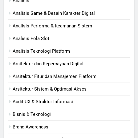
Analisis
Analisis Game & Desain Karakter Digital
Analisis Performa & Keamanan Sistem
Analisis Pola Slot
Analisis Teknologi Platform
Arsitektur dan Kepercayaan Digital
Arsitektur Fitur dan Manajemen Platform
Arsitektur Sistem & Optimasi Akses
Audit UX & Struktur Informasi
Bisnis & Teknologi
Brand Awareness