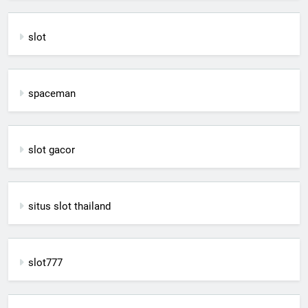
slot
spaceman
slot gacor
situs slot thailand
slot777