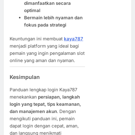
dimanfaatkan secara
optimal
Bermain lebih nyaman dan
fokus pada strategi
Keuntungan ini membuat
kaya787
menjadi platform yang ideal bagi
pemain yang ingin pengalaman slot
online yang aman dan nyaman.
Kesimpulan
Panduan lengkap login Kaya787
menekankan
persiapan, langkah
login yang tepat, tips keamanan,
dan manajemen akun
. Dengan
mengikuti panduan ini, pemain
dapat login dengan cepat, aman,
dan langsung menikmati