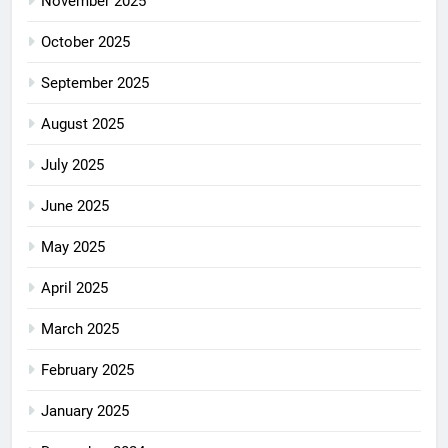
November 2025
October 2025
September 2025
August 2025
July 2025
June 2025
May 2025
April 2025
March 2025
February 2025
January 2025