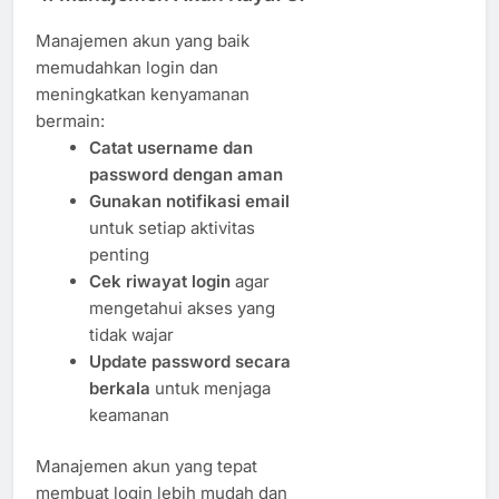
Manajemen akun yang baik
memudahkan login dan
meningkatkan kenyamanan
bermain:
Catat username dan
password dengan aman
Gunakan notifikasi email
untuk setiap aktivitas
penting
Cek riwayat login
agar
mengetahui akses yang
tidak wajar
Update password secara
berkala
untuk menjaga
keamanan
Manajemen akun yang tepat
membuat login lebih mudah dan