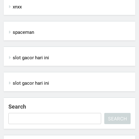
xnxx
spaceman
slot gacor hari ini
slot gacor hari ini
Search
SEARCH