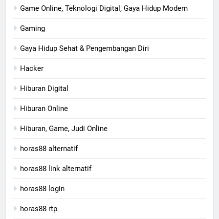
Game Online, Teknologi Digital, Gaya Hidup Modern
Gaming
Gaya Hidup Sehat & Pengembangan Diri
Hacker
Hiburan Digital
Hiburan Online
Hiburan, Game, Judi Online
horas88 alternatif
horas88 link alternatif
horas88 login
horas88 rtp