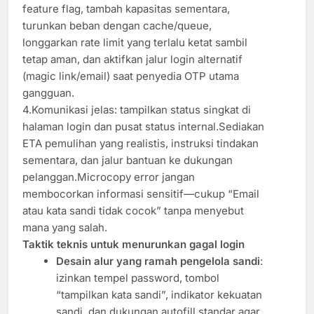
feature flag, tambah kapasitas sementara,
turunkan beban dengan cache/queue,
longgarkan rate limit yang terlalu ketat sambil
tetap aman, dan aktifkan jalur login alternatif
(magic link/email) saat penyedia OTP utama
gangguan.
4.Komunikasi jelas: tampilkan status singkat di
halaman login dan pusat status internal.Sediakan
ETA pemulihan yang realistis, instruksi tindakan
sementara, dan jalur bantuan ke dukungan
pelanggan.Microcopy error jangan
membocorkan informasi sensitif—cukup “Email
atau kata sandi tidak cocok” tanpa menyebut
mana yang salah.
Taktik teknis untuk menurunkan gagal login
Desain alur yang ramah pengelola sandi
:
izinkan tempel password, tombol
“tampilkan kata sandi”, indikator kekuatan
sandi, dan dukungan autofill standar agar