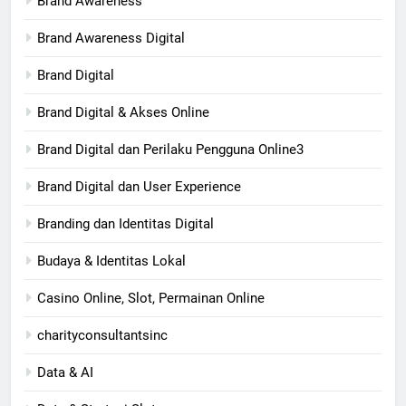
Brand Awareness
Brand Awareness Digital
Brand Digital
Brand Digital & Akses Online
Brand Digital dan Perilaku Pengguna Online3
Brand Digital dan User Experience
Branding dan Identitas Digital
Budaya & Identitas Lokal
Casino Online, Slot, Permainan Online
charityconsultantsinc
Data & AI