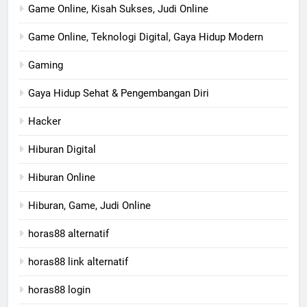
Game Online, Kisah Sukses, Judi Online
Game Online, Teknologi Digital, Gaya Hidup Modern
Gaming
Gaya Hidup Sehat & Pengembangan Diri
Hacker
Hiburan Digital
Hiburan Online
Hiburan, Game, Judi Online
horas88 alternatif
horas88 link alternatif
horas88 login