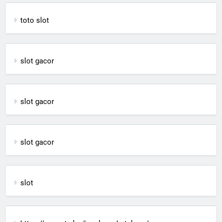
toto slot
slot gacor
slot gacor
slot gacor
slot