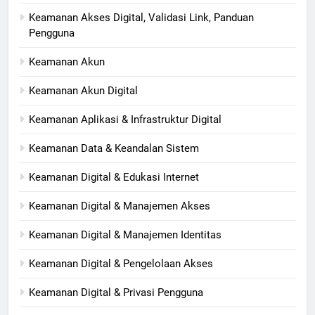
Keamanan Akses Digital, Validasi Link, Panduan
Pengguna
Keamanan Akun
Keamanan Akun Digital
Keamanan Aplikasi & Infrastruktur Digital
Keamanan Data & Keandalan Sistem
Keamanan Digital & Edukasi Internet
Keamanan Digital & Manajemen Akses
Keamanan Digital & Manajemen Identitas
Keamanan Digital & Pengelolaan Akses
Keamanan Digital & Privasi Pengguna