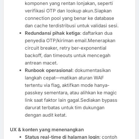
komponen yang rentan lonjakan, seperti
verifikasi OTP dan lookup akun.Siapkan
connection pool yang benar ke database
dan cache terdistribusi untuk validasi sesi.
Redundansi pihak ketiga
: daftarkan dua
penyedia OTP/kiriman email.Menerapkan
circuit breaker, retry ber-exponential
backoff, dan timeouts untuk mencegah
antrean macet.
Runbook operasional
: dokumentasikan
langkah cepat—matikan aturan WAF
tertentu via flag, aktifkan mode hanya-
passkey sementara, atau alihkan ke magic
link saat faktor lain gagal.Sediakan bypass
darurat terbatas untuk tim dukungan
dengan audit ketat.
UX & konten yang menenangkan
Status real-time di halaman login
: contoh