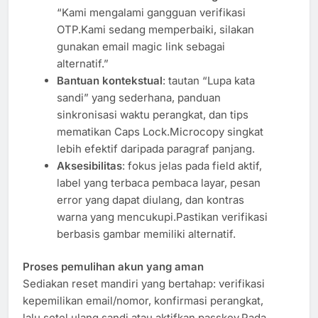
“Kami mengalami gangguan verifikasi
OTP.Kami sedang memperbaiki, silakan
gunakan email magic link sebagai
alternatif.”
Bantuan kontekstual
: tautan “Lupa kata
sandi” yang sederhana, panduan
sinkronisasi waktu perangkat, dan tips
mematikan Caps Lock.Microcopy singkat
lebih efektif daripada paragraf panjang.
Aksesibilitas
: fokus jelas pada field aktif,
label yang terbaca pembaca layar, pesan
error yang dapat diulang, dan kontras
warna yang mencukupi.Pastikan verifikasi
berbasis gambar memiliki alternatif.
Proses pemulihan akun yang aman
Sediakan reset mandiri yang bertahap: verifikasi
kepemilikan email/nomor, konfirmasi perangkat,
lalu setel ulang sandi atau aktifkan passkey.Pada