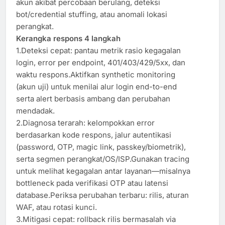
akun akibat percobaan berulang, deteksi
bot/credential stuffing, atau anomali lokasi
perangkat.
Kerangka respons 4 langkah
1.Deteksi cepat: pantau metrik rasio kegagalan
login, error per endpoint, 401/403/429/5xx, dan
waktu respons.Aktifkan synthetic monitoring
(akun uji) untuk menilai alur login end-to-end
serta alert berbasis ambang dan perubahan
mendadak.
2.Diagnosa terarah: kelompokkan error
berdasarkan kode respons, jalur autentikasi
(password, OTP, magic link, passkey/biometrik),
serta segmen perangkat/OS/ISP.Gunakan tracing
untuk melihat kegagalan antar layanan—misalnya
bottleneck pada verifikasi OTP atau latensi
database.Periksa perubahan terbaru: rilis, aturan
WAF, atau rotasi kunci.
3.Mitigasi cepat: rollback rilis bermasalah via