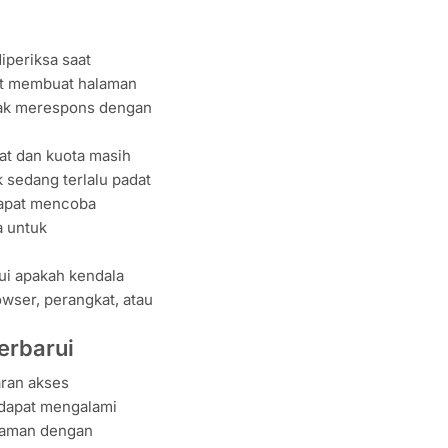
iperiksa saat
pat membuat halaman
idak merespons dengan
uat dan kuota masih
k sedang terlalu padat
dapat mencoba
a untuk
ui apakah kendala
rowser, perangkat, atau
erbarui
aran akses
 dapat mengalami
alaman dengan