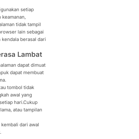
digunakan setiap
an keamanan,
alaman tidak tampil
rowser lain sebagai
kendala berasal dari
erasa Lambat
alaman dapat dimuat
umpuk dapat membuat
ma.
tau tombol tidak
gkah awal yang
setiap hari.Cukup
 lama, atau tampilan
 kembali dari awal
.