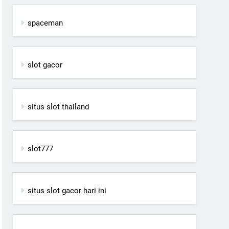
spaceman
slot gacor
situs slot thailand
slot777
situs slot gacor hari ini