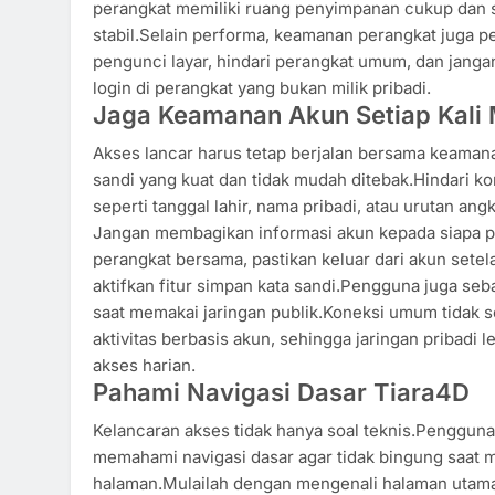
perangkat memiliki ruang penyimpanan cukup dan s
stabil.Selain performa, keamanan perangkat juga p
pengunci layar, hindari perangkat umum, dan jang
login di perangkat yang bukan milik pribadi.
Jaga Keamanan Akun Setiap Kali
Akses lancar harus tetap berjalan bersama keaman
sandi yang kuat dan tidak mudah ditebak.Hindari k
seperti tanggal lahir, nama pribadi, atau urutan an
Jangan membagikan informasi akun kepada siapa 
perangkat bersama, pastikan keluar dari akun setel
aktifkan fitur simpan kata sandi.Pengguna juga seba
saat memakai jaringan publik.Koneksi umum tidak se
aktivitas berbasis akun, sehingga jaringan pribadi 
akses harian.
Pahami Navigasi Dasar Tiara4D
Kelancaran akses tidak hanya soal teknis.Pengguna
memahami navigasi dasar agar tidak bingung saat
halaman.Mulailah dengan mengenali halaman utama,