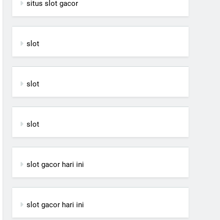
situs slot gacor
slot
slot
slot
slot gacor hari ini
slot gacor hari ini