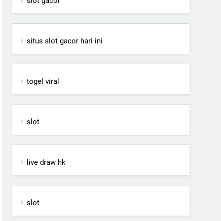
slot gacor
situs slot gacor hari ini
togel viral
slot
live draw hk
slot