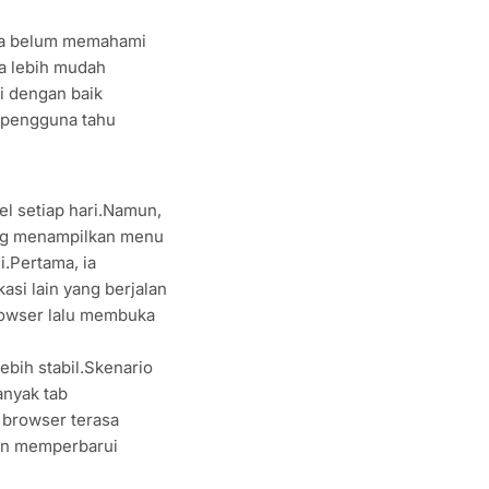
ka belum memahami
a lebih mudah
i dengan baik
a pengguna tahu
l setiap hari.Namun,
ung menampilkan menu
i.Pertama, ia
asi lain yang berjalan
browser lalu membuka
ebih stabil.Skenario
anyak tab
 browser terasa
dan memperbarui