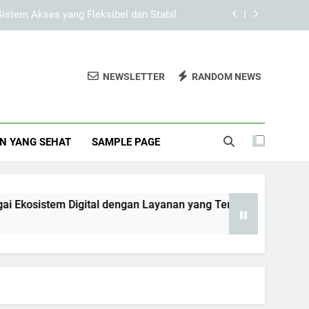
stem Akses yang Fleksibel dan Stabil
tal dengan Layanan yang Terintegrasi
tal dengan Layanan yang Terintegrasi
NEWSLETTER
RANDOM NEWS
ence
stem Akses yang Fleksibel dan Stabil
ang Menginspirasi Perempuan Untuk Sukses Dan Berdaya.
stem Akses yang Fleksibel dan Stabil
AN YANG SEHAT
SAMPLE PAGE
tal dengan Layanan yang Terintegrasi
tal dengan Layanan yang Terintegrasi
Digital dengan Layanan yang Terintegrasi
LEBAH4D seb
3 Weeks Ago