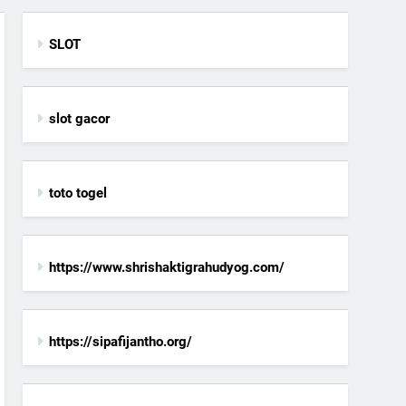
SLOT
slot gacor
toto togel
https://www.shrishaktigrahudyog.com/
https://sipafijantho.org/