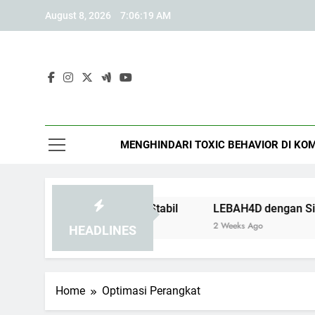
Skip
August 8, 2026
7:06:20 AM
to
content
Amb
Bergabung
MENGHINDARI TOXIC BEHAVIOR DI KO
 Fleksibel dan Stabil
LEBAH4D dengan Sistem Akses ya
2 Weeks Ago
HEADLINES
Home
Optimasi Perangkat