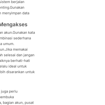
istem berjalan
enting.Gunakan
an menyimpan data
 Mengakses
an akun.Gunakan kata
ombinasi sederhana
gka umum.
pun.Jika memakai
ah selesai dan jangan
iknya berhati-hati
lalu ideal untuk
lebih disarankan untuk
 juga perlu
 membuka
 bagian akun, pusat