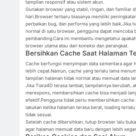
tampilan responsif atau sistem akun.
Gunakan browser yang stabil, ringan, dan familiar 
hari.Browser terbaru biasanya memiliki peningkat
perbaikan bug, dan performa yang lebih baik.Jika h
normal di satu browser, pengguna dapat mencoba b
pembanding.Cara ini membantu mengetahui apakah 
browser utama atau dari koneksi dan perangkat.
Bersihkan Cache Saat Halaman T
Cache berfungsi menyimpan data sementara agar h
lebih cepat.Namun, cache yang terlalu lama men
tampilan halaman tidak normal atau memuat data la
Jika Tiara4D terasa lambat, tampilannya berubah, a
merespons, membersihkan cache bisa menjadi lan
efektif.Pengguna tidak perlu membersihkan cache 
lakukan ketika halaman terasa berat, loading terlalu
tidak sesuai.
Setelah cache dibersihkan, tutup browser lalu buka
agar halaman memuat data baru dengan lebih segar