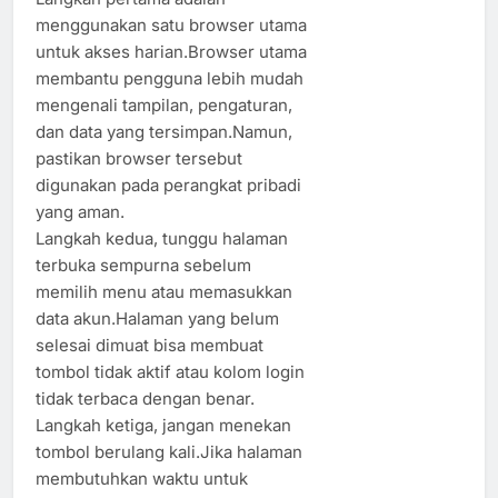
menggunakan satu browser utama
untuk akses harian.Browser utama
membantu pengguna lebih mudah
mengenali tampilan, pengaturan,
dan data yang tersimpan.Namun,
pastikan browser tersebut
digunakan pada perangkat pribadi
yang aman.
Langkah kedua, tunggu halaman
terbuka sempurna sebelum
memilih menu atau memasukkan
data akun.Halaman yang belum
selesai dimuat bisa membuat
tombol tidak aktif atau kolom login
tidak terbaca dengan benar.
Langkah ketiga, jangan menekan
tombol berulang kali.Jika halaman
membutuhkan waktu untuk