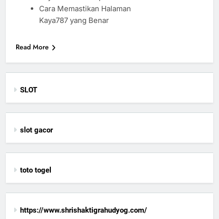
Cara Memastikan Halaman
Kaya787 yang Benar
Read More
SLOT
slot gacor
toto togel
https://www.shrishaktigrahudyog.com/