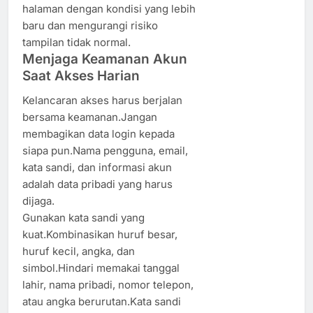
halaman dengan kondisi yang lebih
baru dan mengurangi risiko
tampilan tidak normal.
Menjaga Keamanan Akun
Saat Akses Harian
Kelancaran akses harus berjalan
bersama keamanan.Jangan
membagikan data login kepada
siapa pun.Nama pengguna, email,
kata sandi, dan informasi akun
adalah data pribadi yang harus
dijaga.
Gunakan kata sandi yang
kuat.Kombinasikan huruf besar,
huruf kecil, angka, dan
simbol.Hindari memakai tanggal
lahir, nama pribadi, nomor telepon,
atau angka berurutan.Kata sandi