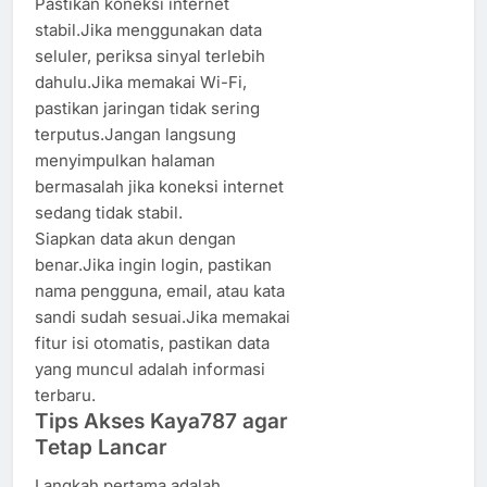
Pastikan koneksi internet
stabil.Jika menggunakan data
seluler, periksa sinyal terlebih
dahulu.Jika memakai Wi-Fi,
pastikan jaringan tidak sering
terputus.Jangan langsung
menyimpulkan halaman
bermasalah jika koneksi internet
sedang tidak stabil.
Siapkan data akun dengan
benar.Jika ingin login, pastikan
nama pengguna, email, atau kata
sandi sudah sesuai.Jika memakai
fitur isi otomatis, pastikan data
yang muncul adalah informasi
terbaru.
Tips Akses Kaya787 agar
Tetap Lancar
Langkah pertama adalah