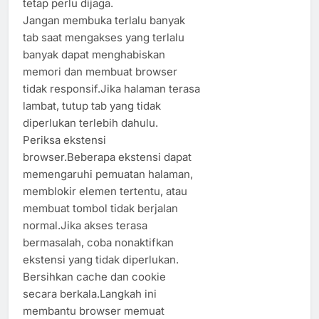
tetap perlu dijaga.
Jangan membuka terlalu banyak
tab saat mengakses yang terlalu
banyak dapat menghabiskan
memori dan membuat browser
tidak responsif.Jika halaman terasa
lambat, tutup tab yang tidak
diperlukan terlebih dahulu.
Periksa ekstensi
browser.Beberapa ekstensi dapat
memengaruhi pemuatan halaman,
memblokir elemen tertentu, atau
membuat tombol tidak berjalan
normal.Jika akses terasa
bermasalah, coba nonaktifkan
ekstensi yang tidak diperlukan.
Bersihkan cache dan cookie
secara berkala.Langkah ini
membantu browser memuat