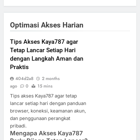
Optimasi Akses Harian
Tips Akses Kaya787 agar
Tetap Lancar Setiap Hari
dengan Langkah Aman dan
Praktis
404d2a8
2 months
ago
0
15 mins
Tips akses Kaya787 agar tetap
lancar setiap hari dengan panduan
browser, koneksi, keamanan akun,
dan penggunaan perangkat
pribadi.
Mengapa Akses Kaya787