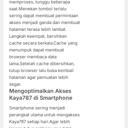
memproses, tunggu beberapa
saat.Menekan tombol terlalu
sering dapat membuat permintaan
akses menjadi ganda dan membuat
halaman terasa lebih lambat.
Langkah keempat, bersihkan
cache secara berkala.Cache yang
menumpuk dapat membuat
browser membaca data
lama.Setelah cache dibersihkan,
tutup browser lalu buka kembali
halaman agar pemuatan lebih
segar.
Mengoptimalkan Akses
Kaya787 di Smartphone
Smartphone sering menjadi
perangkat utama untuk mengakses
Kaya787 setiap hari.Agar lebih