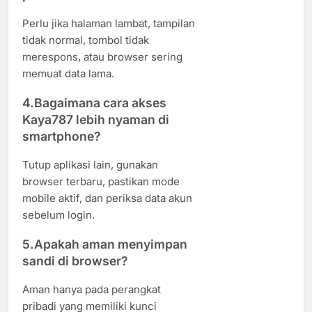
Perlu jika halaman lambat, tampilan
tidak normal, tombol tidak
merespons, atau browser sering
memuat data lama.
4.Bagaimana cara akses
Kaya787 lebih nyaman di
smartphone?
Tutup aplikasi lain, gunakan
browser terbaru, pastikan mode
mobile aktif, dan periksa data akun
sebelum login.
5.Apakah aman menyimpan
sandi di browser?
Aman hanya pada perangkat
pribadi yang memiliki kunci