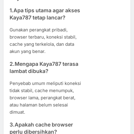
1.Apa tips utama agar akses
Kaya787 tetap lancar?
Gunakan perangkat pribadi,
browser terbaru, koneksi stabil,
cache yang terkelola, dan data
akun yang benar.
2.Mengapa Kaya787 terasa
lambat dibuka?
Penyebab umum meliputi koneksi
tidak stabil, cache menumpuk,
browser lama, perangkat berat,
atau halaman belum selesai
dimuat.
3.Apakah cache browser
perlu dibersihkan?