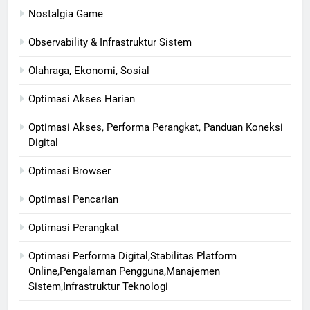
Nostalgia Game
Observability & Infrastruktur Sistem
Olahraga, Ekonomi, Sosial
Optimasi Akses Harian
Optimasi Akses, Performa Perangkat, Panduan Koneksi
Digital
Optimasi Browser
Optimasi Pencarian
Optimasi Perangkat
Optimasi Performa Digital,Stabilitas Platform
Online,Pengalaman Pengguna,Manajemen
Sistem,Infrastruktur Teknologi