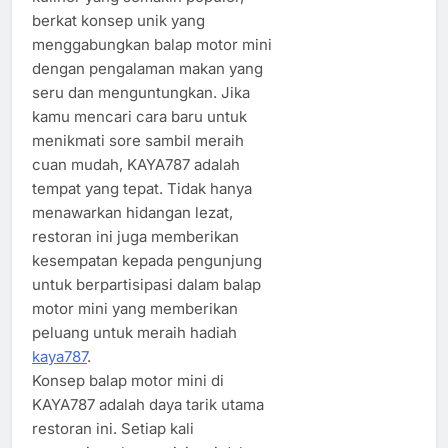
berkat konsep unik yang
menggabungkan balap motor mini
dengan pengalaman makan yang
seru dan menguntungkan. Jika
kamu mencari cara baru untuk
menikmati sore sambil meraih
cuan mudah, KAYA787 adalah
tempat yang tepat. Tidak hanya
menawarkan hidangan lezat,
restoran ini juga memberikan
kesempatan kepada pengunjung
untuk berpartisipasi dalam balap
motor mini yang memberikan
peluang untuk meraih hadiah
kaya787
.
Konsep balap motor mini di
KAYA787 adalah daya tarik utama
restoran ini. Setiap kali