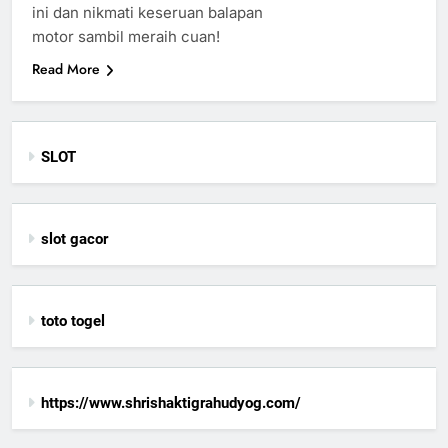
ini dan nikmati keseruan balapan
motor sambil meraih cuan!
Read More
SLOT
slot gacor
toto togel
https://www.shrishaktigrahudyog.com/