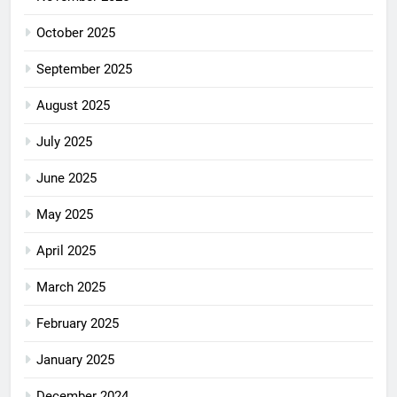
October 2025
September 2025
August 2025
July 2025
June 2025
May 2025
April 2025
March 2025
February 2025
January 2025
December 2024