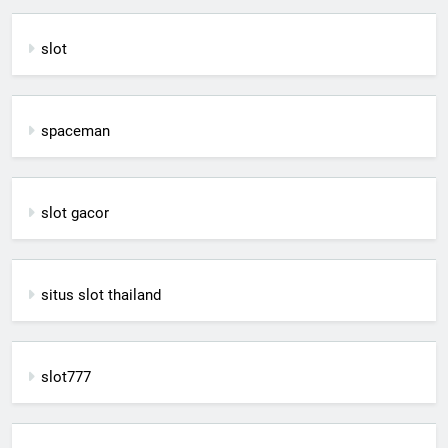
slot
spaceman
slot gacor
situs slot thailand
slot777