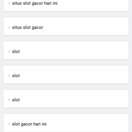
situs slot gacor hari ini
situs slot gacor
slot
slot
slot
slot gacor hari ini