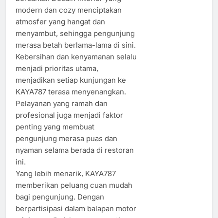
modern dan cozy menciptakan
atmosfer yang hangat dan
menyambut, sehingga pengunjung
merasa betah berlama-lama di sini.
Kebersihan dan kenyamanan selalu
menjadi prioritas utama,
menjadikan setiap kunjungan ke
KAYA787 terasa menyenangkan.
Pelayanan yang ramah dan
profesional juga menjadi faktor
penting yang membuat
pengunjung merasa puas dan
nyaman selama berada di restoran
ini.
Yang lebih menarik, KAYA787
memberikan peluang cuan mudah
bagi pengunjung. Dengan
berpartisipasi dalam balapan motor