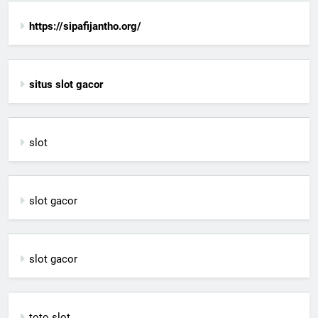
https://sipafijantho.org/
situs slot gacor
slot
slot gacor
slot gacor
toto slot