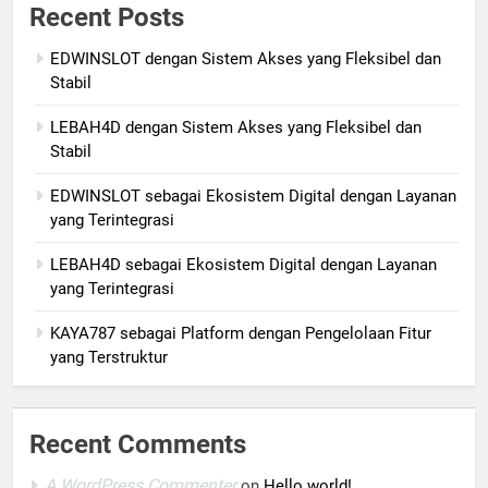
Recent Posts
EDWINSLOT dengan Sistem Akses yang Fleksibel dan
Stabil
LEBAH4D dengan Sistem Akses yang Fleksibel dan
Stabil
EDWINSLOT sebagai Ekosistem Digital dengan Layanan
yang Terintegrasi
LEBAH4D sebagai Ekosistem Digital dengan Layanan
yang Terintegrasi
KAYA787 sebagai Platform dengan Pengelolaan Fitur
yang Terstruktur
Recent Comments
A WordPress Commenter
on
Hello world!