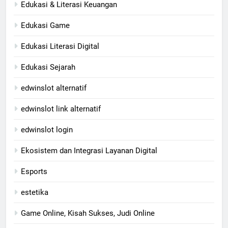
Edukasi & Literasi Keuangan
Edukasi Game
Edukasi Literasi Digital
Edukasi Sejarah
edwinslot alternatif
edwinslot link alternatif
edwinslot login
Ekosistem dan Integrasi Layanan Digital
Esports
estetika
Game Online, Kisah Sukses, Judi Online