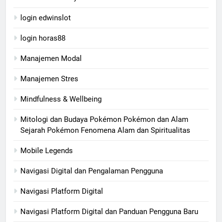
login edwinslot
login horas88
Manajemen Modal
Manajemen Stres
Mindfulness & Wellbeing
Mitologi dan Budaya Pokémon Pokémon dan Alam
Sejarah Pokémon Fenomena Alam dan Spiritualitas
Mobile Legends
Navigasi Digital dan Pengalaman Pengguna
Navigasi Platform Digital
Navigasi Platform Digital dan Panduan Pengguna Baru