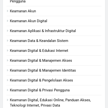
Pengguna
Keamanan Akun
Keamanan Akun Digital
Keamanan Aplikasi & Infrastruktur Digital
Keamanan Data & Keandalan Sistem
Keamanan Digital & Edukasi Internet
Keamanan Digital & Manajemen Akses
Keamanan Digital & Manajemen Identitas
Keamanan Digital & Pengelolaan Akses
Keamanan Digital & Privasi Pengguna
Keamanan Digital, Edukasi Online, Panduan Akses,
Teknologi Internet, Privasi Data