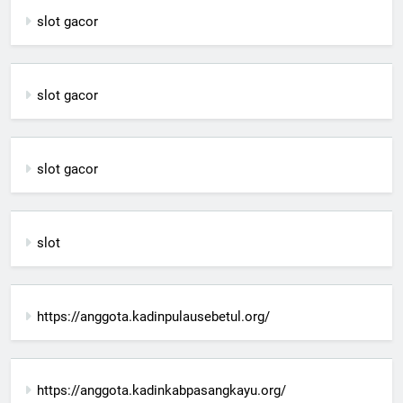
slot gacor
slot gacor
slot gacor
slot
https://anggota.kadinpulausebetul.org/
https://anggota.kadinkabpasangkayu.org/