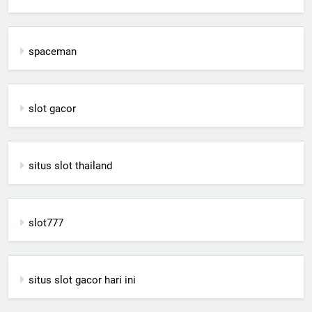
spaceman
slot gacor
situs slot thailand
slot777
situs slot gacor hari ini