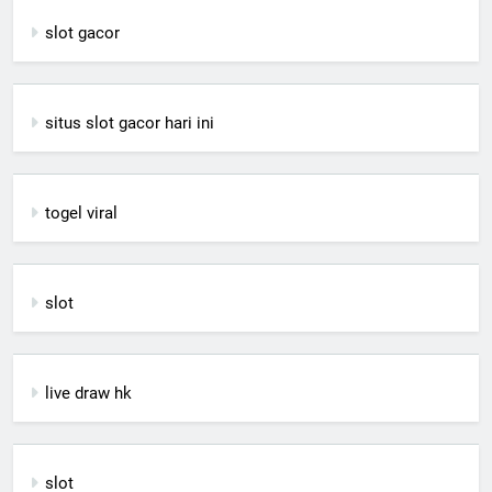
slot gacor
situs slot gacor hari ini
togel viral
slot
live draw hk
slot