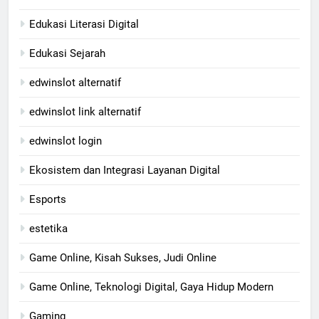
Edukasi Literasi Digital
Edukasi Sejarah
edwinslot alternatif
edwinslot link alternatif
edwinslot login
Ekosistem dan Integrasi Layanan Digital
Esports
estetika
Game Online, Kisah Sukses, Judi Online
Game Online, Teknologi Digital, Gaya Hidup Modern
Gaming