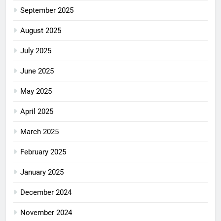
September 2025
August 2025
July 2025
June 2025
May 2025
April 2025
March 2025
February 2025
January 2025
December 2024
November 2024