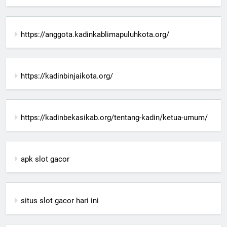
https://anggota.kadinkablimapuluhkota.org/
https://kadinbinjaikota.org/
https://kadinbekasikab.org/tentang-kadin/ketua-umum/
apk slot gacor
situs slot gacor hari ini