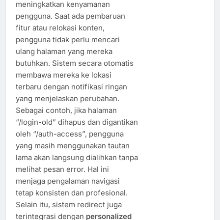
meningkatkan kenyamanan
pengguna. Saat ada pembaruan
fitur atau relokasi konten,
pengguna tidak perlu mencari
ulang halaman yang mereka
butuhkan. Sistem secara otomatis
membawa mereka ke lokasi
terbaru dengan notifikasi ringan
yang menjelaskan perubahan.
Sebagai contoh, jika halaman
“/login-old” dihapus dan digantikan
oleh “/auth-access”, pengguna
yang masih menggunakan tautan
lama akan langsung dialihkan tanpa
melihat pesan error. Hal ini
menjaga pengalaman navigasi
tetap konsisten dan profesional.
Selain itu, sistem redirect juga
terintegrasi dengan
personalized