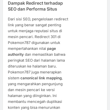
Dampak Redirect terhadap
SEO dan Performa Situs
Dari sisi SEO, pengelolaan redirect
link yang benar sangat penting
untuk menjaga reputasi situs di
mesin pencari. Redirect 301 di
Pokemon787 digunakan untuk
mempertahankan nilai
page
authority
dan memastikan bahwa
peringkat SEO dari halaman lama
diteruskan ke halaman baru.
Pokemon787 juga menerapkan
sistem
canonical link mapping
,
yang mengarahkan pengunjung
dan mesin pencari ke versi
halaman yang diinginkan. Ini
membantu mencegah duplikasi
konten yang bisa menurunkan