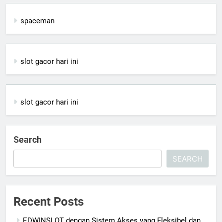
spaceman
slot gacor hari ini
slot gacor hari ini
Search
SEARCH
Recent Posts
EDWINSLOT dengan Sistem Akses yang Fleksibel dan