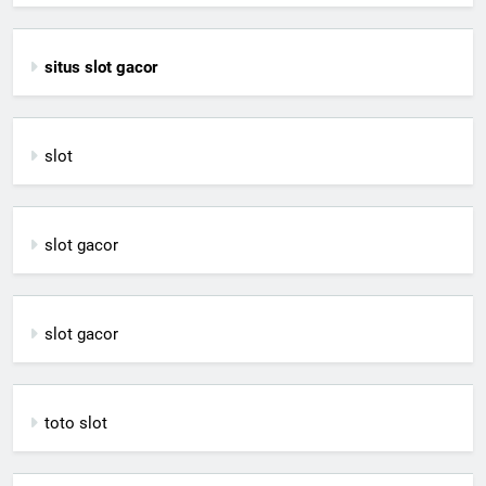
situs slot gacor
slot
slot gacor
slot gacor
toto slot