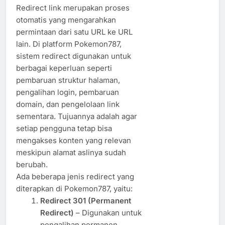
Redirect link merupakan proses
otomatis yang mengarahkan
permintaan dari satu URL ke URL
lain. Di platform Pokemon787,
sistem redirect digunakan untuk
berbagai keperluan seperti
pembaruan struktur halaman,
pengalihan login, pembaruan
domain, dan pengelolaan link
sementara. Tujuannya adalah agar
setiap pengguna tetap bisa
mengakses konten yang relevan
meskipun alamat aslinya sudah
berubah.
Ada beberapa jenis redirect yang
diterapkan di Pokemon787, yaitu:
Redirect 301 (Permanent
Redirect)
– Digunakan untuk
pengalihan permanen.