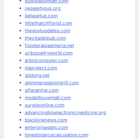
publikasiilmiah.com
nepaletvous.org
betasetup.com
littlethatchflorist.com
thegovtupdates.com
thecitadelpub.com
fisioterapiaalmeria.net
urdupoetryworld.com
arbolcomputer.com
itaprotect.com
gildong.net
skimmerspaninigrill.com
alfananine.com
modelbouwmati.com
surgileonline.com
advancingbioelectronicmedicine.org
blacklinenews.com
enterpriseapts.com
timedistancecalculation.com