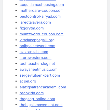
coquitlamcohousing.com
mothercare-coupon.com
pestcontrol-alryad.com
jaredtalavera.com
fizjorytm.com
mumzworld-coupon.com
vitadapappagalli.org
hnihpainetwork.com
aziz-anzabi.com
storewestern.com
techteacherslog.net
awaysheetmusic.com
sergeylutsenkoart.com
acpel.org
elazigsatrancakademi.com
redoxldn.com
thegang-online.com
thebigsismovement.com