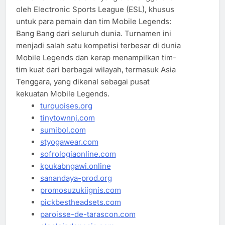
oleh Electronic Sports League (ESL), khusus
untuk para pemain dan tim Mobile Legends:
Bang Bang dari seluruh dunia. Turnamen ini
menjadi salah satu kompetisi terbesar di dunia
Mobile Legends dan kerap menampilkan tim-
tim kuat dari berbagai wilayah, termasuk Asia
Tenggara, yang dikenal sebagai pusat
kekuatan Mobile Legends.
turquoises.org
tinytownnj.com
sumibol.com
styogawear.com
sofrologiaonline.com
kpukabngawi.online
sanandaya-prod.org
promosuzukiignis.com
pickbestheadsets.com
paroisse-de-tarascon.com