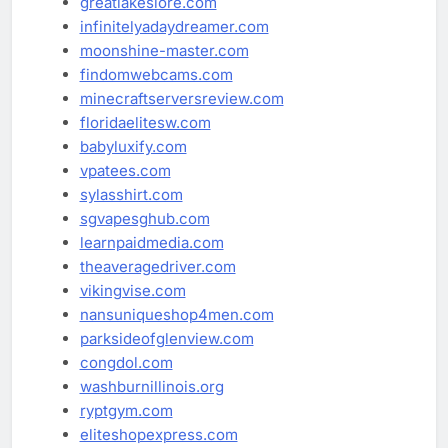
greatlakeslore.com
infinitelyadaydreamer.com
moonshine-master.com
findomwebcams.com
minecraftserversreview.com
floridaelitesw.com
babyluxify.com
vpatees.com
sylasshirt.com
sgvapesghub.com
learnpaidmedia.com
theaveragedriver.com
vikingvise.com
nansuniqueshop4men.com
parksideofglenview.com
congdol.com
washburnillinois.org
ryptgym.com
eliteshopexpress.com