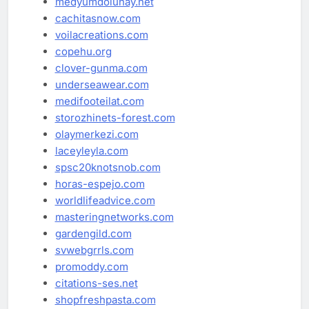
medyumdolunay.net
cachitasnow.com
voilacreations.com
copehu.org
clover-gunma.com
underseawear.com
medifooteilat.com
storozhinets-forest.com
olaymerkezi.com
laceyleyla.com
spsc20knotsnob.com
horas-espejo.com
worldlifeadvice.com
masteringnetworks.com
gardengild.com
svwebgrrls.com
promoddy.com
citations-ses.net
shopfreshpasta.com