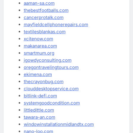
aaman-sa.com
thebestfootballs.com
cancerprotalk.com
mayfieldcellphonerepairs.com
textilesblankas.com
xcitenow.com
makanarea.com
smartmum.org
jgowdyconsulting.com
oregontravelingtours.com
ekimena.com
thecrayonbug.com
clouddesktopservice.com
bitlink-defi.com
systemgoodcondition.com
littledittle.com
tawara-an.com
windowinstallationmidlandtx.com
nano-loo.com