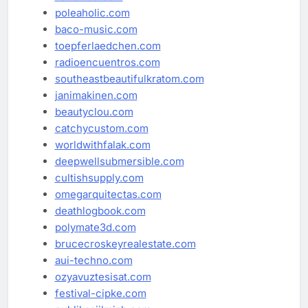
poleaholic.com
baco-music.com
toepferlaedchen.com
radioencuentros.com
southeastbeautifulkratom.com
janimakinen.com
beautyclou.com
catchycustom.com
worldwithfalak.com
deepwellsubmersible.com
cultishsupply.com
omegarquitectas.com
deathlogbook.com
polymate3d.com
brucecroskeyrealestate.com
aui-techno.com
ozyavuztesisat.com
festival-cipke.com