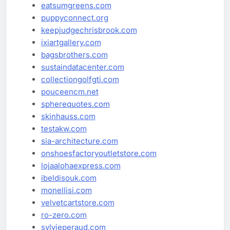
eatsumgreens.com
puppyconnect.org
keepjudgechrisbrook.com
ixiartgallery.com
bagsbrothers.com
sustaindatacenter.com
collectiongolfgti.com
pouceencm.net
spherequotes.com
skinhauss.com
testakw.com
sia-architecture.com
onshoesfactoryoutletstore.com
lojaalohaexpress.com
ibeldisouk.com
monellisi.com
velvetcartstore.com
ro-zero.com
sylvieperaud.com