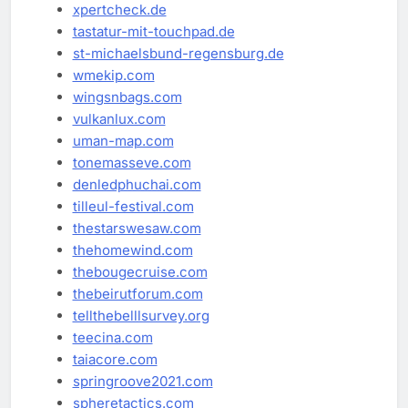
xpertcheck.de
tastatur-mit-touchpad.de
st-michaelsbund-regensburg.de
wmekip.com
wingsnbags.com
vulkanlux.com
uman-map.com
tonemasseve.com
denledphuchai.com
tilleul-festival.com
thestarswesaw.com
thehomewind.com
thebougecruise.com
thebeirutforum.com
tellthebelllsurvey.org
teecina.com
taiacore.com
springroove2021.com
spheretactics.com