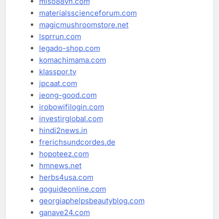
miso88vn.com
materialsscienceforum.com
magicmushroomstore.net
lsprrun.com
legado-shop.com
komachimama.com
klasspor.tv
jpcaat.com
jeong-good.com
irobowifilogin.com
investirglobal.com
hindi2news.in
frerichsundcordes.de
hopoteez.com
hmnews.net
herbs4usa.com
goguideonline.com
georgiaphelpsbeautyblog.com
ganave24.com