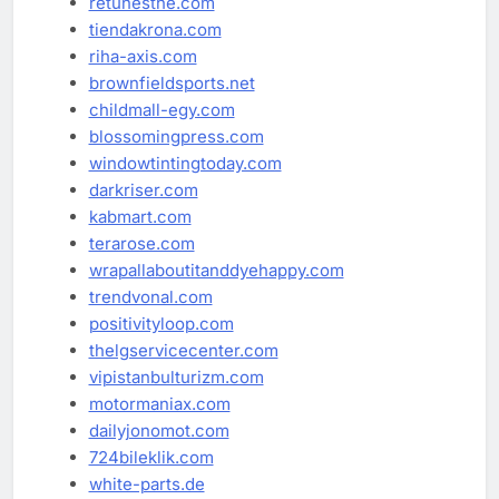
retunesthe.com
tiendakrona.com
riha-axis.com
brownfieldsports.net
childmall-egy.com
blossomingpress.com
windowtintingtoday.com
darkriser.com
kabmart.com
terarose.com
wrapallaboutitanddyehappy.com
trendvonal.com
positivityloop.com
thelgservicecenter.com
vipistanbulturizm.com
motormaniax.com
dailyjonomot.com
724bileklik.com
white-parts.de