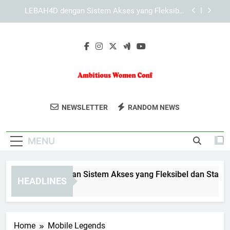
Skip
EDWINSLOT sebagai Ekosistem Digital dengan
to
Layanan yang Terintegrasi
content
LEBAH4D sebagai Ekosistem Digital dengan
Layanan yang Terintegrasi
EDWINSLOT dengan Sistem Akses yang Fleksibel
dan Stabil
LEBAH4D dengan Sistem Akses yang Fleksibel
dan Stabil
Ambitious
Bergabunglah Dalam Ambitious Women
EDWINSLOT sebagai Ekosistem Digital dengan
NEWSLETTER
RANDOM NEWS
Layanan yang Terintegrasi
Women
Conference, Sebuah Konferensi Yang
LEBAH4D sebagai Ekosistem Digital dengan
Menginspirasi Perempuan Untuk Sukses
Layanan yang Terintegrasi
Conference
MENU
Dan Berdaya.
WINSLOT dengan Sistem Akses yang Fleksibel dan Stabil
HEADLINES
Weeks Ago
Home
Mobile Legends