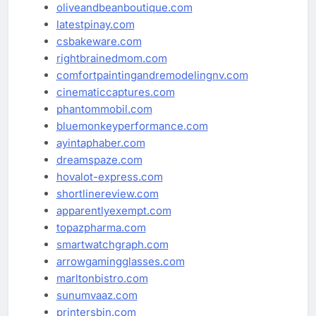
oliveandbeanboutique.com
latestpinay.com
csbakeware.com
rightbrainedmom.com
comfortpaintingandremodelingnv.com
cinematiccaptures.com
phantommobil.com
bluemonkeyperformance.com
ayintaphaber.com
dreamspaze.com
hovalot-express.com
shortlinereview.com
apparentlyexempt.com
topazpharma.com
smartwatchgraph.com
arrowgamingglasses.com
marltonbistro.com
sunumvaaz.com
printersbin.com