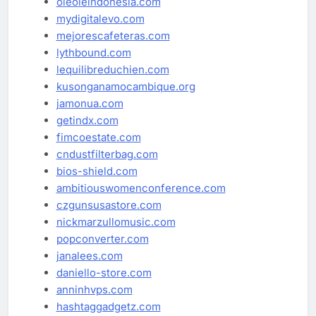
oleoleindonesia.com
mydigitalevo.com
mejorescafeteras.com
lythbound.com
lequilibreduchien.com
kusonganamocambique.org
jamonua.com
getindx.com
fimcoestate.com
cndustfilterbag.com
bios-shield.com
ambitiouswomenconference.com
czgunsusastore.com
nickmarzullomusic.com
popconverter.com
janalees.com
daniello-store.com
anninhvps.com
hashtaggadgetz.com