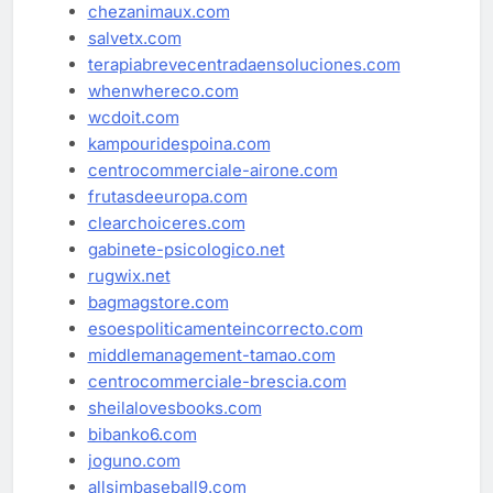
chezanimaux.com
salvetx.com
terapiabrevecentradaensoluciones.com
whenwhereco.com
wcdoit.com
kampouridespoina.com
centrocommerciale-airone.com
frutasdeeuropa.com
clearchoiceres.com
gabinete-psicologico.net
rugwix.net
bagmagstore.com
esoespoliticamenteincorrecto.com
middlemanagement-tamao.com
centrocommerciale-brescia.com
sheilalovesbooks.com
bibanko6.com
joguno.com
allsimbaseball9.com