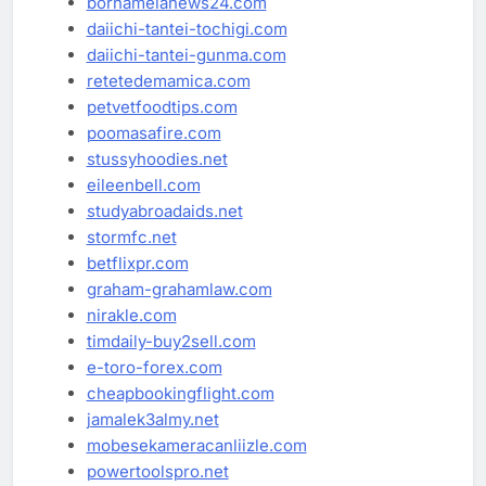
bornamelanews24.com
daiichi-tantei-tochigi.com
daiichi-tantei-gunma.com
retetedemamica.com
petvetfoodtips.com
poomasafire.com
stussyhoodies.net
eileenbell.com
studyabroadaids.net
stormfc.net
betflixpr.com
graham-grahamlaw.com
nirakle.com
timdaily-buy2sell.com
e-toro-forex.com
cheapbookingflight.com
jamalek3almy.net
mobesekameracanliizle.com
powertoolspro.net