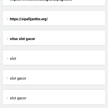
https://sipafijantho.org/
situs slot gacor
slot
slot gacor
slot gacor