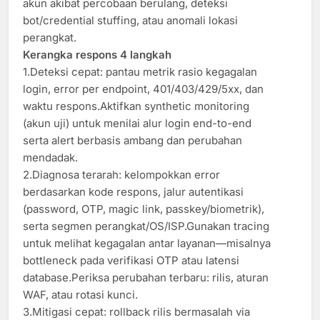
akun akibat percobaan berulang, deteksi
bot/credential stuffing, atau anomali lokasi
perangkat.
Kerangka respons 4 langkah
1.Deteksi cepat: pantau metrik rasio kegagalan
login, error per endpoint, 401/403/429/5xx, dan
waktu respons.Aktifkan synthetic monitoring
(akun uji) untuk menilai alur login end-to-end
serta alert berbasis ambang dan perubahan
mendadak.
2.Diagnosa terarah: kelompokkan error
berdasarkan kode respons, jalur autentikasi
(password, OTP, magic link, passkey/biometrik),
serta segmen perangkat/OS/ISP.Gunakan tracing
untuk melihat kegagalan antar layanan—misalnya
bottleneck pada verifikasi OTP atau latensi
database.Periksa perubahan terbaru: rilis, aturan
WAF, atau rotasi kunci.
3.Mitigasi cepat: rollback rilis bermasalah via