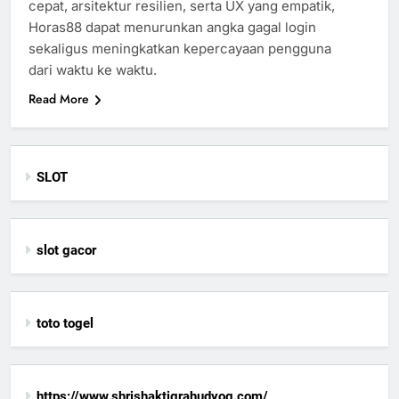
cepat, arsitektur resilien, serta UX yang empatik,
Horas88 dapat menurunkan angka gagal login
sekaligus meningkatkan kepercayaan pengguna
dari waktu ke waktu.
Read More
SLOT
slot gacor
toto togel
https://www.shrishaktigrahudyog.com/