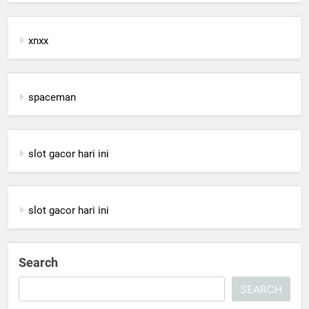
xnxx
spaceman
slot gacor hari ini
slot gacor hari ini
Search
SEARCH