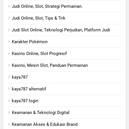
Judi Online, Slot, Strategi Permainan.
Judi Online, Slot, Tips & Trik
Judi Slot Online, Teknologi Perjudian, Platform Judi
Karakter Pokémon
Kasino Online, Slot Progresif
Kasino, Mesin Slot, Panduan Permainan
kaya787
kaya787 alternatif
kaya787 login
Keamanan & Teknologi Digital
Keamanan Akses & Edukasi Brand