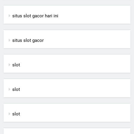
situs slot gacor hari ini
situs slot gacor
slot
slot
slot