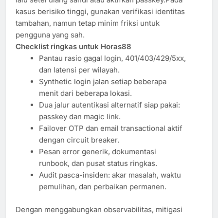
kasus berisiko tinggi, gunakan verifikasi identitas
tambahan, namun tetap minim friksi untuk
pengguna yang sah.
Checklist ringkas untuk Horas88
Pantau rasio gagal login, 401/403/429/5xx,
dan latensi per wilayah.
Synthetic login jalan setiap beberapa
menit dari beberapa lokasi.
Dua jalur autentikasi alternatif siap pakai:
passkey dan magic link.
Failover OTP dan email transactional aktif
dengan circuit breaker.
Pesan error generik, dokumentasi
runbook, dan pusat status ringkas.
Audit pasca-insiden: akar masalah, waktu
pemulihan, dan perbaikan permanen.
Dengan menggabungkan observabilitas, mitigasi