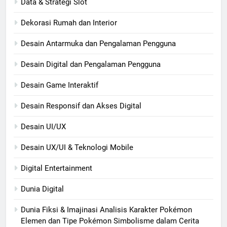
Data & Strategi Slot
Dekorasi Rumah dan Interior
Desain Antarmuka dan Pengalaman Pengguna
Desain Digital dan Pengalaman Pengguna
Desain Game Interaktif
Desain Responsif dan Akses Digital
Desain UI/UX
Desain UX/UI & Teknologi Mobile
Digital Entertainment
Dunia Digital
Dunia Fiksi & Imajinasi Analisis Karakter Pokémon
Elemen dan Tipe Pokémon Simbolisme dalam Cerita