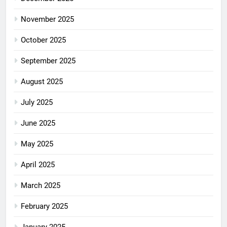
November 2025
October 2025
September 2025
August 2025
July 2025
June 2025
May 2025
April 2025
March 2025
February 2025
January 2025