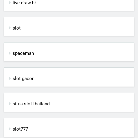
live draw hk
slot
spaceman
slot gacor
situs slot thailand
slot777