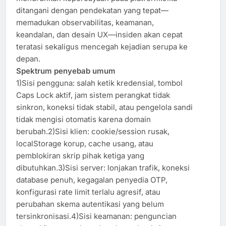
ditangani dengan pendekatan yang tepat—
memadukan observabilitas, keamanan,
keandalan, dan desain UX—insiden akan cepat
teratasi sekaligus mencegah kejadian serupa ke
depan.
Spektrum penyebab umum
1)Sisi pengguna: salah ketik kredensial, tombol
Caps Lock aktif, jam sistem perangkat tidak
sinkron, koneksi tidak stabil, atau pengelola sandi
tidak mengisi otomatis karena domain
berubah.2)Sisi klien: cookie/session rusak,
localStorage korup, cache usang, atau
pemblokiran skrip pihak ketiga yang
dibutuhkan.3)Sisi server: lonjakan trafik, koneksi
database penuh, kegagalan penyedia OTP,
konfigurasi rate limit terlalu agresif, atau
perubahan skema autentikasi yang belum
tersinkronisasi.4)Sisi keamanan: penguncian