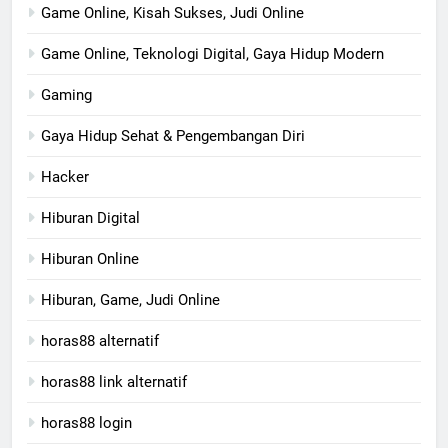
Game Online, Kisah Sukses, Judi Online
Game Online, Teknologi Digital, Gaya Hidup Modern
Gaming
Gaya Hidup Sehat & Pengembangan Diri
Hacker
Hiburan Digital
Hiburan Online
Hiburan, Game, Judi Online
horas88 alternatif
horas88 link alternatif
horas88 login