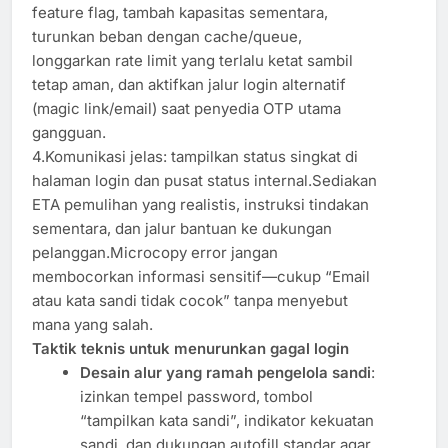
feature flag, tambah kapasitas sementara,
turunkan beban dengan cache/queue,
longgarkan rate limit yang terlalu ketat sambil
tetap aman, dan aktifkan jalur login alternatif
(magic link/email) saat penyedia OTP utama
gangguan.
4.Komunikasi jelas: tampilkan status singkat di
halaman login dan pusat status internal.Sediakan
ETA pemulihan yang realistis, instruksi tindakan
sementara, dan jalur bantuan ke dukungan
pelanggan.Microcopy error jangan
membocorkan informasi sensitif—cukup “Email
atau kata sandi tidak cocok” tanpa menyebut
mana yang salah.
Taktik teknis untuk menurunkan gagal login
Desain alur yang ramah pengelola sandi
:
izinkan tempel password, tombol
“tampilkan kata sandi”, indikator kekuatan
sandi, dan dukungan autofill standar agar