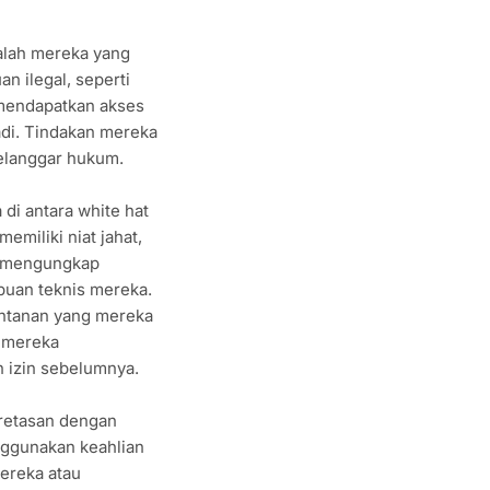
dalah mereka yang
n ilegal, seperti
 mendapatkan akses
adi. Tindakan mereka
elanggar hukum.
di antara white hat
emiliki niat jahat,
uk mengungkap
uan teknis mereka.
entanan yang mereka
 mereka
 izin sebelumnya.
eretasan dengan
enggunakan keahlian
ereka atau