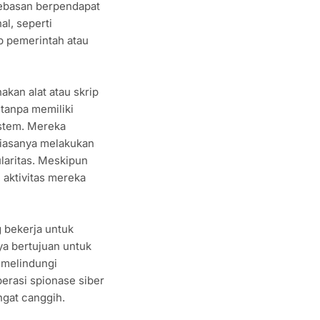
bebasan berpendapat
al, seperti
b pemerintah atau
akan alat atau skrip
tanpa memiliki
stem. Mereka
iasanya melakukan
laritas. Meskipun
, aktivitas mereka
 bekerja untuk
a bertujuan untuk
 melindungi
erasi spionase siber
ngat canggih.