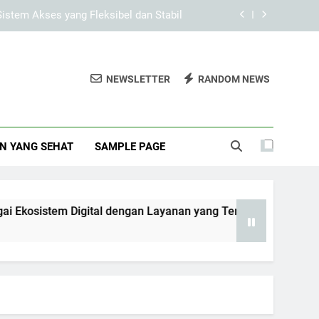
stem Akses yang Fleksibel dan Stabil
tal dengan Layanan yang Terintegrasi
tal dengan Layanan yang Terintegrasi
NEWSLETTER
RANDOM NEWS
ence
stem Akses yang Fleksibel dan Stabil
ang Menginspirasi Perempuan Untuk Sukses Dan Berdaya.
stem Akses yang Fleksibel dan Stabil
AN YANG SEHAT
SAMPLE PAGE
tal dengan Layanan yang Terintegrasi
tal dengan Layanan yang Terintegrasi
Digital dengan Layanan yang Terintegrasi
LEBAH4D seb
3 Weeks Ago