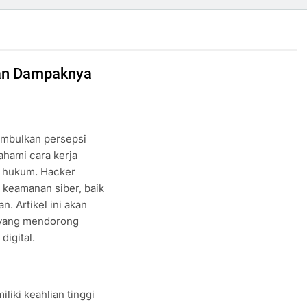
dan Dampaknya
imbulkan persepsi
ahami cara kerja
r hukum. Hacker
 keamanan siber, baik
 Artikel ini akan
i yang mendorong
digital.
iki keahlian tinggi