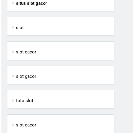
situs slot gacor
slot
slot gacor
slot gacor
toto slot
slot gacor