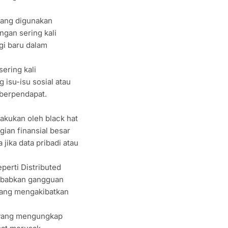
yang digunakan
ngan sering kali
i baru dalam
 sering kali
 isu-isu sosial atau
n berpendapat.
lakukan oleh black hat
gian finansial besar
jika data pribadi atau
eperti Distributed
ebabkan gangguan
 yang mengakibatkan
 yang mengungkap