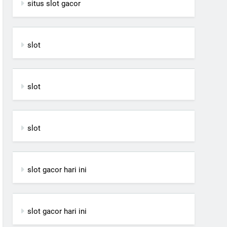
situs slot gacor
slot
slot
slot
slot gacor hari ini
slot gacor hari ini