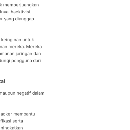
tuk memperjuangkan
nya, hacktivist
ar yang dianggap
h keinginan untuk
nan mereka. Mereka
eamanan jaringan dan
dungi pengguna dari
tal
 maupun negatif dalam
 hacker membantu
ikasi serta
eningkatkan