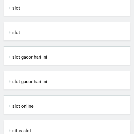
slot
slot
slot gacor hari ini
slot gacor hari ini
slot online
situs slot