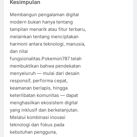
Kesimpulan
Membangun pengalaman digital
modern bukan hanya tentang
tampilan menarik atau fitur terbaru,
melainkan tentang menciptakan
harmoni antara teknologi, manusia,
dan nilai
fungsionalitas.Pokemon787 telah
membuktikan bahwa pendekatan
menyeluruh — mulai dari desain
responsif, performa cepat,
keamanan berlapis, hingga
keterlibatan komunitas — dapat
menghasilkan ekosistem digital
yang inklusif dan berkelanjutan.
Melalui kombinasi inovasi
teknologi dan fokus pada
kebutuhan pengguna,