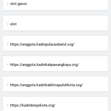
slot gacor
slot
https://anggota.kadinpulausebetul.org/
https://anggota.kadinkabpasangkayu.org/
https://anggota.kadinkablimapuluhkota.org/
https://kadinbinjaikota.org/