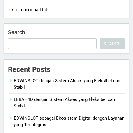
slot gacor hari ini
Search
SEARCH
Recent Posts
EDWINSLOT dengan Sistem Akses yang Fleksibel dan
Stabil
LEBAH4D dengan Sistem Akses yang Fleksibel dan
Stabil
EDWINSLOT sebagai Ekosistem Digital dengan Layanan
yang Terintegrasi