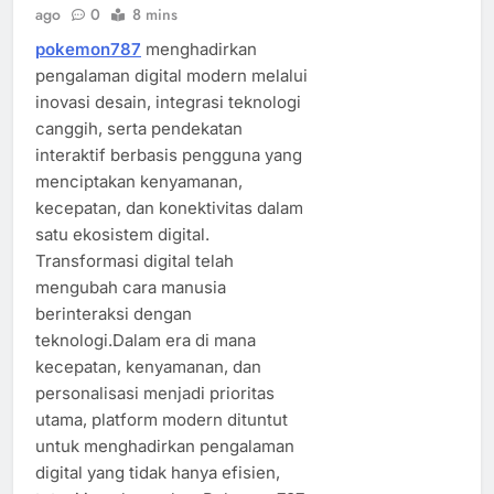
ago
0
8 mins
pokemon787
menghadirkan
pengalaman digital modern melalui
inovasi desain, integrasi teknologi
canggih, serta pendekatan
interaktif berbasis pengguna yang
menciptakan kenyamanan,
kecepatan, dan konektivitas dalam
satu ekosistem digital.
Transformasi digital telah
mengubah cara manusia
berinteraksi dengan
teknologi.Dalam era di mana
kecepatan, kenyamanan, dan
personalisasi menjadi prioritas
utama, platform modern dituntut
untuk menghadirkan pengalaman
digital yang tidak hanya efisien,