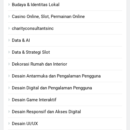
Budaya & Identitas Lokal
Casino Online, Slot, Permainan Online
charityconsultantsinc
Data & AI
Data & Strategi Slot
Dekorasi Rumah dan Interior
Desain Antarmuka dan Pengalaman Pengguna
Desain Digital dan Pengalaman Pengguna
Desain Game Interaktif
Desain Responsif dan Akses Digital
Desain UI/UX