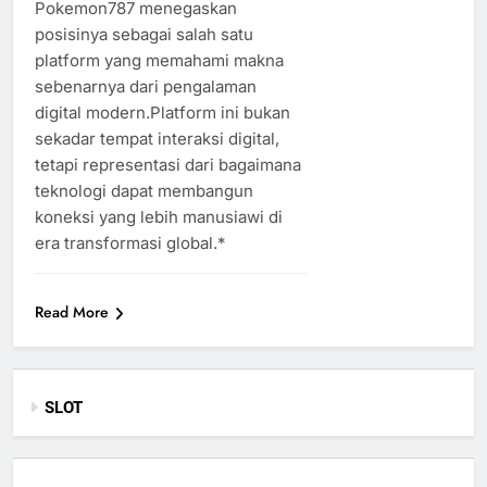
Pokemon787 menegaskan
posisinya sebagai salah satu
platform yang memahami makna
sebenarnya dari pengalaman
digital modern.Platform ini bukan
sekadar tempat interaksi digital,
tetapi representasi dari bagaimana
teknologi dapat membangun
koneksi yang lebih manusiawi di
era transformasi global.*
Read More
SLOT