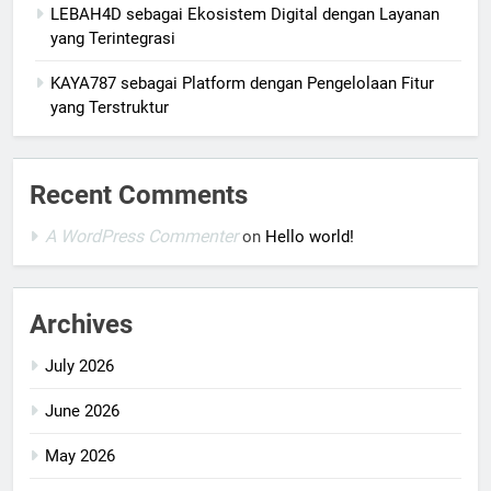
LEBAH4D sebagai Ekosistem Digital dengan Layanan
yang Terintegrasi
KAYA787 sebagai Platform dengan Pengelolaan Fitur
yang Terstruktur
Recent Comments
A WordPress Commenter
on
Hello world!
Archives
July 2026
June 2026
May 2026