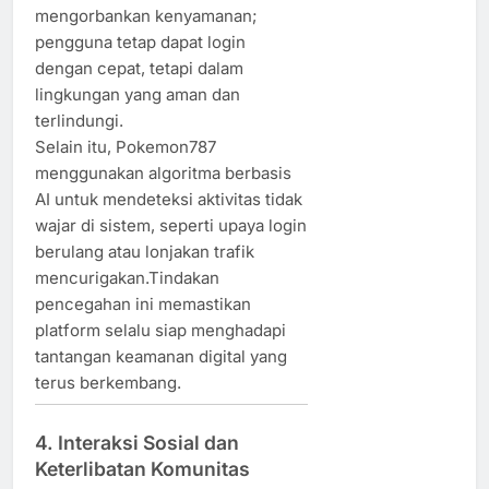
mengorbankan kenyamanan;
pengguna tetap dapat login
dengan cepat, tetapi dalam
lingkungan yang aman dan
terlindungi.
Selain itu, Pokemon787
menggunakan algoritma berbasis
AI untuk mendeteksi aktivitas tidak
wajar di sistem, seperti upaya login
berulang atau lonjakan trafik
mencurigakan.Tindakan
pencegahan ini memastikan
platform selalu siap menghadapi
tantangan keamanan digital yang
terus berkembang.
4. Interaksi Sosial dan
Keterlibatan Komunitas