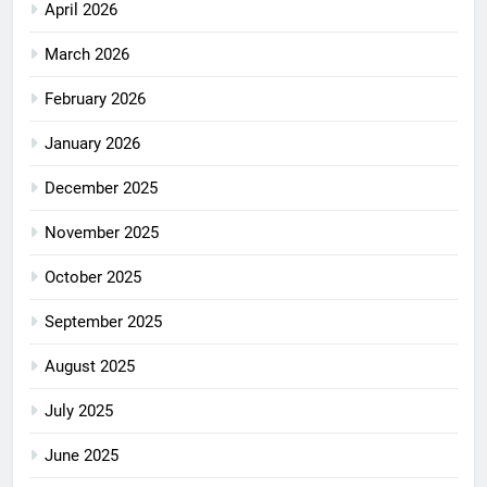
April 2026
March 2026
February 2026
January 2026
December 2025
November 2025
October 2025
September 2025
August 2025
July 2025
June 2025