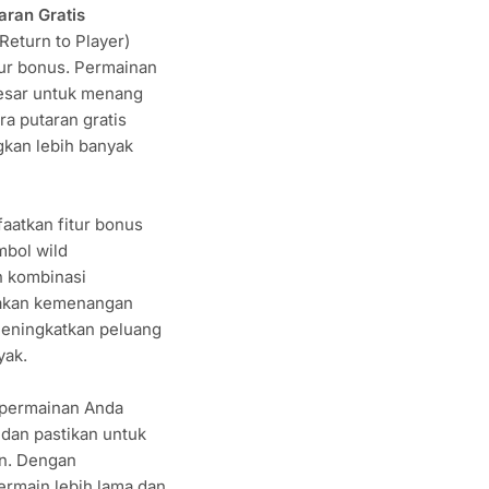
aran Gratis
Return to Player)
itur bonus. Permainan
esar untuk menang
a putaran gratis
an lebih banyak
faatkan fitur bonus
mbol wild
n kombinasi
akan kemenangan
meningkatkan peluang
yak.
 permainan Anda
dan pastikan untuk
an. Dengan
bermain lebih lama dan