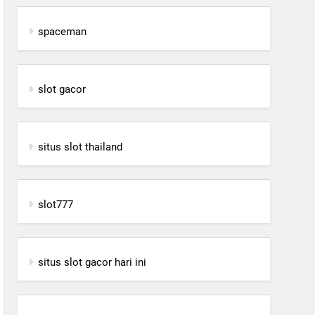
spaceman
slot gacor
situs slot thailand
slot777
situs slot gacor hari ini