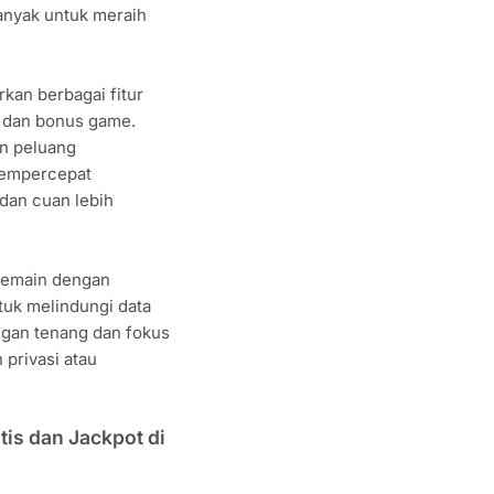
anyak untuk meraih
rkan berbagai fitur
r, dan bonus game.
n peluang
mempercepat
dan cuan lebih
pemain dengan
tuk melindungi data
ngan tenang dan fokus
privasi atau
is dan Jackpot di