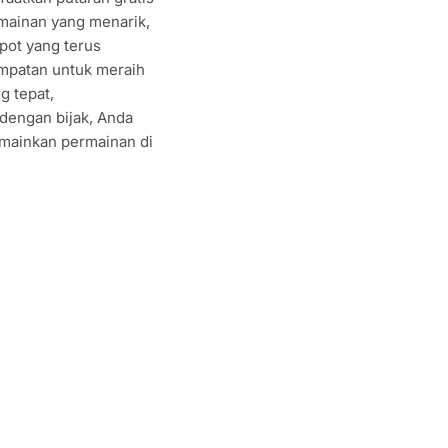
rmainan yang menarik,
pot yang terus
mpatan untuk meraih
 tepat,
dengan bijak, Anda
mainkan permainan di