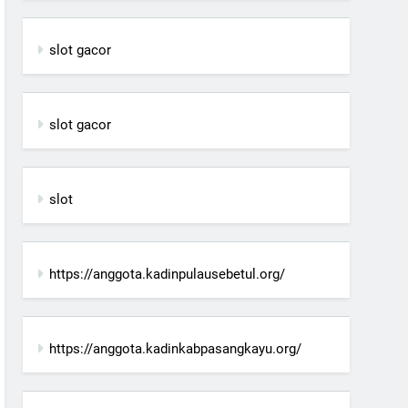
slot gacor
slot gacor
slot
https://anggota.kadinpulausebetul.org/
https://anggota.kadinkabpasangkayu.org/