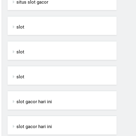
situs slot gacor
slot
slot
slot
slot gacor hari ini
slot gacor hari ini