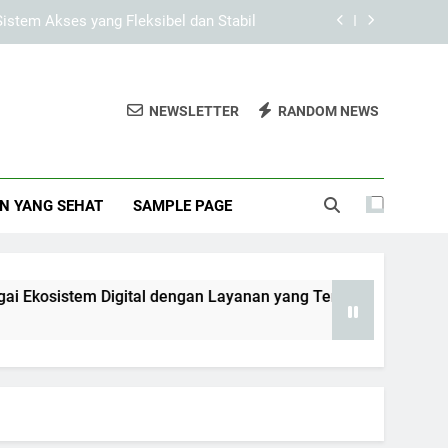
stem Akses yang Fleksibel dan Stabil
tal dengan Layanan yang Terintegrasi
tal dengan Layanan yang Terintegrasi
NEWSLETTER
RANDOM NEWS
ence
stem Akses yang Fleksibel dan Stabil
ang Menginspirasi Perempuan Untuk Sukses Dan Berdaya.
stem Akses yang Fleksibel dan Stabil
AN YANG SEHAT
SAMPLE PAGE
tal dengan Layanan yang Terintegrasi
tal dengan Layanan yang Terintegrasi
 Digital dengan Layanan yang Terintegrasi
LEBAH4D seb
3 Weeks Ago