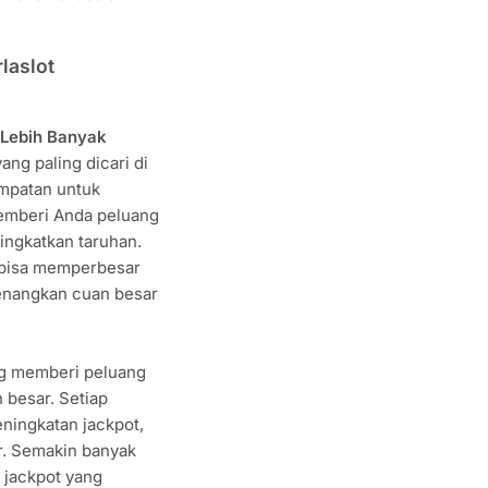
laslot
 Lebih Banyak
ang paling dicari di
empatan untuk
emberi Anda peluang
ingkatkan taruhan.
 bisa memperbesar
enangkan cuan besar
ng memberi peluang
 besar. Setiap
ningkatan jackpot,
r. Semakin banyak
 jackpot yang