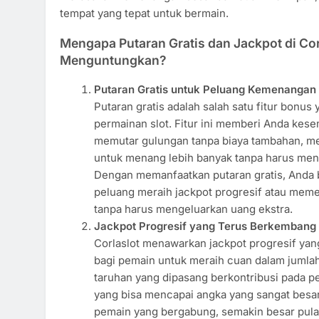
tempat yang tepat untuk bermain.
Mengapa Putaran Gratis dan Jackpot di Cor
Menguntungkan?
Putaran Gratis untuk Peluang Kemenangan
Putaran gratis adalah salah satu fitur bonus y
permainan slot. Fitur ini memberi Anda kes
memutar gulungan tanpa biaya tambahan, m
untuk menang lebih banyak tanpa harus men
Dengan memanfaatkan putaran gratis, Anda
peluang meraih jackpot progresif atau mem
tanpa harus mengeluarkan uang ekstra.
Jackpot Progresif yang Terus Berkembang
Corlaslot menawarkan jackpot progresif ya
bagi pemain untuk meraih cuan dalam jumlah
taruhan yang dipasang berkontribusi pada pe
yang bisa mencapai angka yang sangat besa
pemain yang bergabung, semakin besar pula