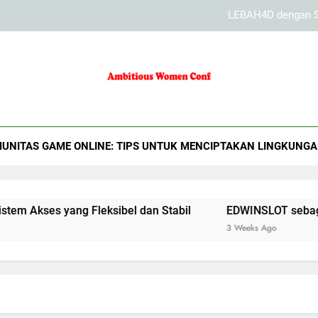
LEBAH4D dengan Si
EDWINSLOT sebagai Ekosistem Digi
LEBAH4D sebagai Ekosistem Digi
itious Women Confer
EDWINSLOT dengan Si
lah Dalam Ambitious Women Conference, Sebuah Konferensi Y
LEBAH4D dengan Si
MUNITAS GAME ONLINE: TIPS UNTUK MENCIPTAKAN LINGKUNG
EDWINSLOT sebagai Ekosistem Digi
LEBAH4D sebagai Ekosistem Digi
ang Fleksibel dan Stabil
EDWINSLOT sebagai Ekosistem
3 Weeks Ago