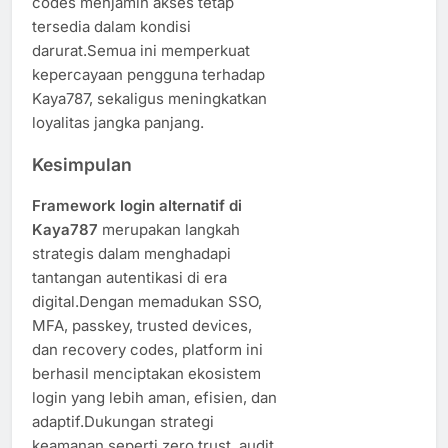
codes menjamin akses tetap
tersedia dalam kondisi
darurat.Semua ini memperkuat
kepercayaan pengguna terhadap
Kaya787, sekaligus meningkatkan
loyalitas jangka panjang.
Kesimpulan
Framework login alternatif di
Kaya787
merupakan langkah
strategis dalam menghadapi
tantangan autentikasi di era
digital.Dengan memadukan SSO,
MFA, passkey, trusted devices,
dan recovery codes, platform ini
berhasil menciptakan ekosistem
login yang lebih aman, efisien, dan
adaptif.Dukungan strategi
keamanan seperti zero trust, audit