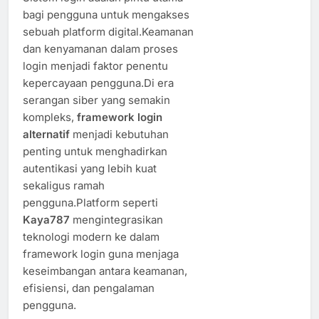
bagi pengguna untuk mengakses
sebuah platform digital.Keamanan
dan kenyamanan dalam proses
login menjadi faktor penentu
kepercayaan pengguna.Di era
serangan siber yang semakin
kompleks,
framework login
alternatif
menjadi kebutuhan
penting untuk menghadirkan
autentikasi yang lebih kuat
sekaligus ramah
pengguna.Platform seperti
Kaya787
mengintegrasikan
teknologi modern ke dalam
framework login guna menjaga
keseimbangan antara keamanan,
efisiensi, dan pengalaman
pengguna.