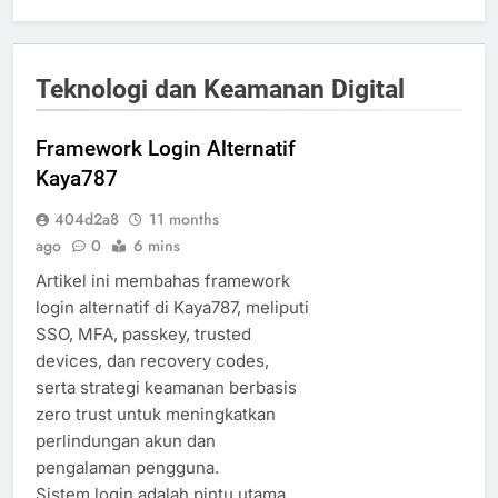
Teknologi dan Keamanan Digital
Framework Login Alternatif
Kaya787
404d2a8
11 months
ago
0
6 mins
Artikel ini membahas framework
login alternatif di Kaya787, meliputi
SSO, MFA, passkey, trusted
devices, dan recovery codes,
serta strategi keamanan berbasis
zero trust untuk meningkatkan
perlindungan akun dan
pengalaman pengguna.
Sistem login adalah pintu utama