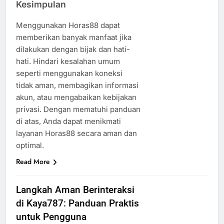
Kesimpulan
Menggunakan Horas88 dapat
memberikan banyak manfaat jika
dilakukan dengan bijak dan hati-
hati. Hindari kesalahan umum
seperti menggunakan koneksi
tidak aman, membagikan informasi
akun, atau mengabaikan kebijakan
privasi. Dengan mematuhi panduan
di atas, Anda dapat menikmati
layanan Horas88 secara aman dan
optimal.
Read More
Langkah Aman Berinteraksi
di Kaya787: Panduan Praktis
untuk Pengguna