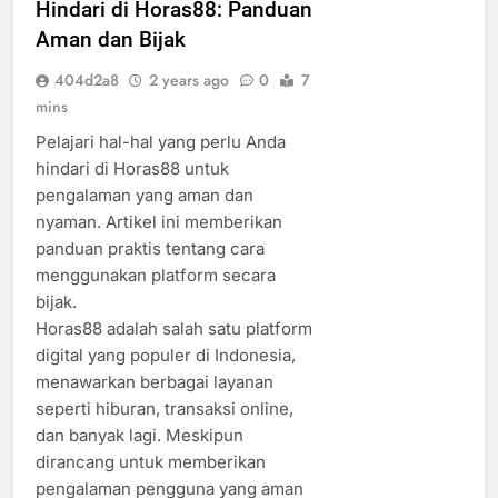
Hindari di Horas88: Panduan
Aman dan Bijak
404d2a8
2 years ago
0
7
mins
Pelajari hal-hal yang perlu Anda
hindari di Horas88 untuk
pengalaman yang aman dan
nyaman. Artikel ini memberikan
panduan praktis tentang cara
menggunakan platform secara
bijak.
Horas88 adalah salah satu platform
digital yang populer di Indonesia,
menawarkan berbagai layanan
seperti hiburan, transaksi online,
dan banyak lagi. Meskipun
dirancang untuk memberikan
pengalaman pengguna yang aman