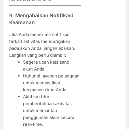
9. Mengabaikan Notifikasi
Keamanan
Jika Anda menerima notifikasi
terkait aktivitas mencurigakan
pada akun Anda, jangan abaikan.
Langkah yang perlu diambil:
Segera ubah kata sandi
akun Anda.
Hubungi layanan pelanggan
untuk memastikan
keamanan akun Anda.
Aktifkan fitur
pemberitahuan aktivitas
untuk memantau
penggunaan akun secara
real-time.