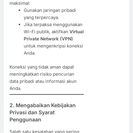
maksimal:
Gunakan jaringan pribadi
yang terpercaya.
Jika terpaksa menggunakan
Wi-Fi publik, aktifkan
Virtual
Private Network (VPN)
untuk mengenkripsi koneksi
Anda.
Koneksi yang tidak aman dapat
meningkatkan risiko pencurian
data pribadi atau informasi akun
Anda.
2. Mengabaikan Kebijakan
Privasi dan Syarat
Penggunaan
Salah satu kesalahan yang sering