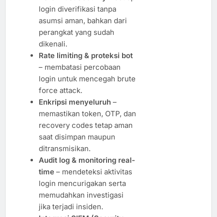
login diverifikasi tanpa
asumsi aman, bahkan dari
perangkat yang sudah
dikenali.
Rate limiting & proteksi bot
– membatasi percobaan
login untuk mencegah brute
force attack.
Enkripsi menyeluruh
–
memastikan token, OTP, dan
recovery codes tetap aman
saat disimpan maupun
ditransmisikan.
Audit log & monitoring real-
time
– mendeteksi aktivitas
login mencurigakan serta
memudahkan investigasi
jika terjadi insiden.