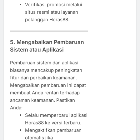
Verifikasi promosi melalui
situs resmi atau layanan
pelanggan Horas88.
5. Mengabaikan Pembaruan
Sistem atau Aplikasi
Pembaruan sistem dan aplikasi
biasanya mencakup peningkatan
fitur dan perbaikan keamanan.
Mengabaikan pembaruan ini dapat
membuat Anda rentan terhadap
ancaman keamanan. Pastikan
Anda:
Selalu memperbarui aplikasi
Horas88 ke versi terbaru.
Mengaktifkan pembaruan
otomatis jika