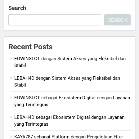
Search
SEARCH
Recent Posts
EDWINSLOT dengan Sistem Akses yang Fleksibel dan
Stabil
LEBAH4D dengan Sistem Akses yang Fleksibel dan
Stabil
EDWINSLOT sebagai Ekosistem Digital dengan Layanan
yang Terintegrasi
LEBAH4D sebagai Ekosistem Digital dengan Layanan
yang Terintegrasi
KAYA787 sebagai Platform dengan Pengelolaan Fitur