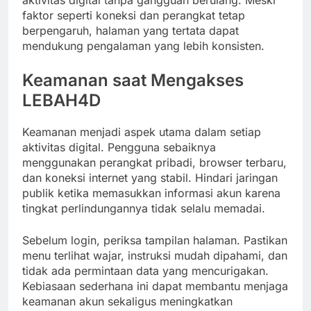
faktor seperti koneksi dan perangkat tetap
berpengaruh, halaman yang tertata dapat
mendukung pengalaman yang lebih konsisten.
Keamanan saat Mengakses
LEBAH4D
Keamanan menjadi aspek utama dalam setiap
aktivitas digital. Pengguna sebaiknya
menggunakan perangkat pribadi, browser terbaru,
dan koneksi internet yang stabil. Hindari jaringan
publik ketika memasukkan informasi akun karena
tingkat perlindungannya tidak selalu memadai.
Sebelum login, periksa tampilan halaman. Pastikan
menu terlihat wajar, instruksi mudah dipahami, dan
tidak ada permintaan data yang mencurigakan.
Kebiasaan sederhana ini dapat membantu menjaga
keamanan akun sekaligus meningkatkan