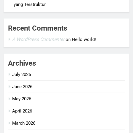
yang Terstruktur
Recent Comments
A WordPress Commenter
on
Hello world!
Archives
July 2026
June 2026
May 2026
April 2026
March 2026