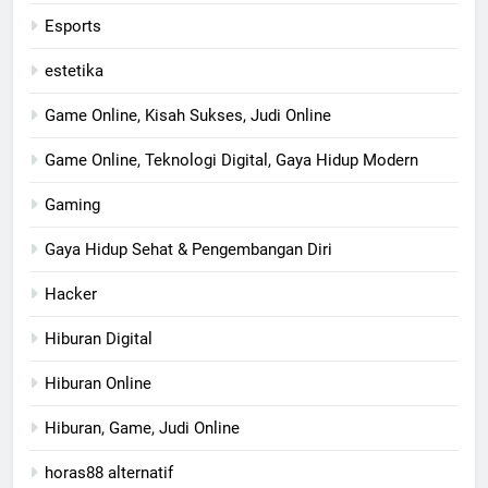
Esports
estetika
Game Online, Kisah Sukses, Judi Online
Game Online, Teknologi Digital, Gaya Hidup Modern
Gaming
Gaya Hidup Sehat & Pengembangan Diri
Hacker
Hiburan Digital
Hiburan Online
Hiburan, Game, Judi Online
horas88 alternatif