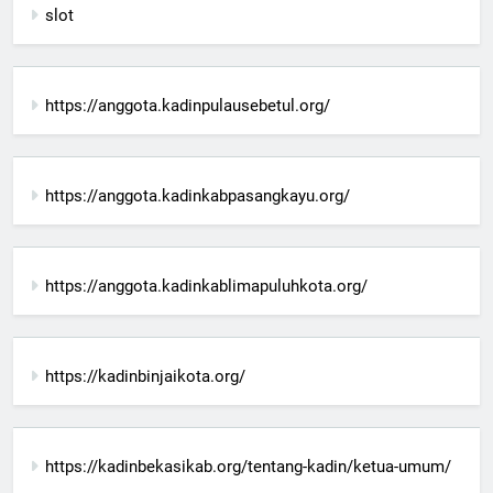
slot
https://anggota.kadinpulausebetul.org/
https://anggota.kadinkabpasangkayu.org/
https://anggota.kadinkablimapuluhkota.org/
https://kadinbinjaikota.org/
https://kadinbekasikab.org/tentang-kadin/ketua-umum/