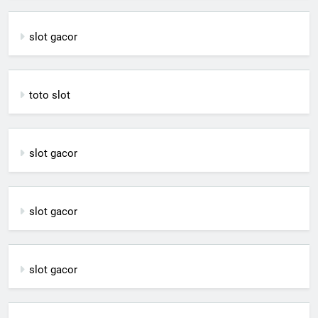
slot gacor
toto slot
slot gacor
slot gacor
slot gacor