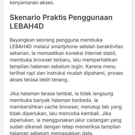
kenyamanan akses.
Skenario Praktis Penggunaan
LEBAH4D
Bayangkan seorang pengguna membuka
LEBAH4D melalui smartphone setelah beraktivitas
seharian. Ia memastikan koneksi internet stabil,
membuka browser terbaru, lalu memperhatikan
tampilan halaman sebelum login. Karena menu
terlihat rapi dan instruksi mudah dipahami, proses
akses terasa lebih tenang.
Jika halaman terasa lambat, ia tidak langsung
membuka banyak halaman berbeda. Ia
membersihkan cache browser, menutup tab yang
tidak diperlukan, lalu mencoba kembali. Jika
diperlukan, ia menggunakan jalur cadangan yang
sudah dikenali dengan tetap memeriksa tampilan
halaman sebelum memasukkan data.