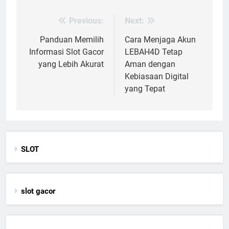
Previous:
Next:
Post
navigation
Panduan Memilih
Cara Menjaga Akun
Informasi Slot Gacor
LEBAH4D Tetap
yang Lebih Akurat
Aman dengan
Kebiasaan Digital
yang Tepat
SLOT
slot gacor