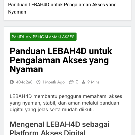
Panduan LEBAH4D untuk Pengalaman Akses yang
Nyaman
PANDUAN PENGALAMAN AKSES
Panduan LEBAH4D untuk
Pengalaman Akses yang
Nyaman
0
404d2a8
1 Month Ago
9 Mins
LEBAH4D membantu pengguna memahami akses
yang nyaman, stabil, dan aman melalui panduan
digital yang jelas serta mudah diikuti.
Mengenal LEBAH4D sebagai
Platform Akses Digital