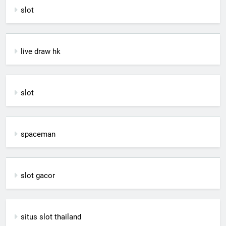
slot
live draw hk
slot
spaceman
slot gacor
situs slot thailand