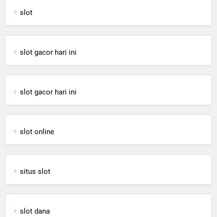
slot
slot gacor hari ini
slot gacor hari ini
slot online
situs slot
slot dana