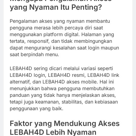
yang Nyaman Itu Penting?
Pengalaman akses yang nyaman membantu
pengguna merasa lebih percaya diri saat
menggunakan platform digital. Halaman yang
tertata, responsif, dan tidak membingungkan
dapat mengurangi kesalahan saat login maupun
saat berpindah menu.
LEBAH4D sering dicari melalui variasi seperti
LEBAH4D login, LEBAH4D resmi, LEBAH4D link
alternatif, dan LEBAH4D akses mobile. Hal ini
menunjukkan bahwa pengguna membutuhkan
panduan yang tidak hanya menjelaskan akses,
tetapi juga keamanan, stabilitas, dan kebiasaan
penggunaan yang baik.
Faktor yang Mendukung Akses
LEBAH4D Lebih Nyaman