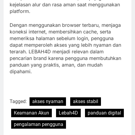
kejelasan alur dan rasa aman saat menggunakan
platform.
Dengan menggunakan browser terbaru, menjaga
koneksi internet, membersihkan cache, serta
memeriksa halaman sebelum login, pengguna
dapat memperoleh akses yang lebih nyaman dan
terarah. LEBAH4D menjadi relevan dalam
pencarian brand karena pengguna membutuhkan
panduan yang praktis, aman, dan mudah
dipahami.
Tagged:
akses nyaman
akses stabil
Keamanan Akun
Lebah4D
panduan digital
pengalaman pengguna