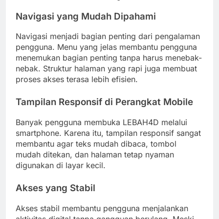
Navigasi yang Mudah Dipahami
Navigasi menjadi bagian penting dari pengalaman
pengguna. Menu yang jelas membantu pengguna
menemukan bagian penting tanpa harus menebak-
nebak. Struktur halaman yang rapi juga membuat
proses akses terasa lebih efisien.
Tampilan Responsif di Perangkat Mobile
Banyak pengguna membuka LEBAH4D melalui
smartphone. Karena itu, tampilan responsif sangat
membantu agar teks mudah dibaca, tombol
mudah ditekan, dan halaman tetap nyaman
digunakan di layar kecil.
Akses yang Stabil
Akses stabil membantu pengguna menjalankan
aktivitas digital tanpa gangguan berulang. Meski