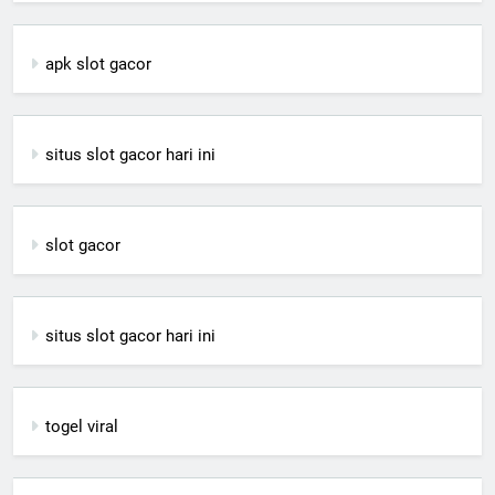
apk slot gacor
situs slot gacor hari ini
slot gacor
situs slot gacor hari ini
togel viral