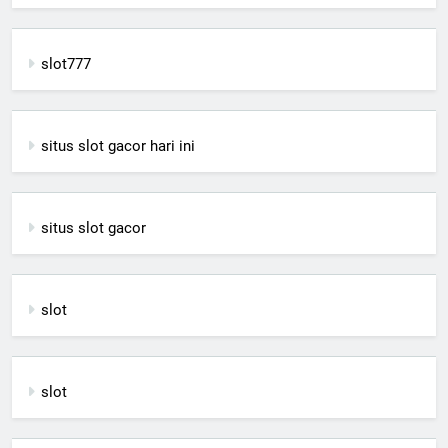
slot777
situs slot gacor hari ini
situs slot gacor
slot
slot