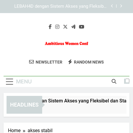
Skip
EDWINSLOT sebagai Ekosistem Digital dengan
to
Layanan yang Terintegrasi
content
LEBAH4D sebagai Ekosistem Digital dengan
Layanan yang Terintegrasi
EDWINSLOT dengan Sistem Akses yang Fleksibel
dan Stabil
LEBAH4D dengan Sistem Akses yang Fleksibel
dan Stabil
Ambitious
Bergabunglah Dalam Ambitious Women
EDWINSLOT sebagai Ekosistem Digital dengan
NEWSLETTER
RANDOM NEWS
Layanan yang Terintegrasi
Women
Conference, Sebuah Konferensi Yang
LEBAH4D sebagai Ekosistem Digital dengan
Menginspirasi Perempuan Untuk Sukses
Layanan yang Terintegrasi
Conference
MENU
Dan Berdaya.
WINSLOT dengan Sistem Akses yang Fleksibel dan Stabil
HEADLINES
Week Ago
Home
akses stabil