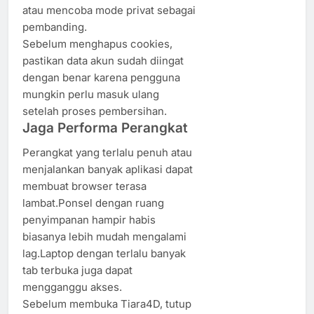
atau mencoba mode privat sebagai
pembanding.
Sebelum menghapus cookies,
pastikan data akun sudah diingat
dengan benar karena pengguna
mungkin perlu masuk ulang
setelah proses pembersihan.
Jaga Performa Perangkat
Perangkat yang terlalu penuh atau
menjalankan banyak aplikasi dapat
membuat browser terasa
lambat.Ponsel dengan ruang
penyimpanan hampir habis
biasanya lebih mudah mengalami
lag.Laptop dengan terlalu banyak
tab terbuka juga dapat
mengganggu akses.
Sebelum membuka Tiara4D, tutup