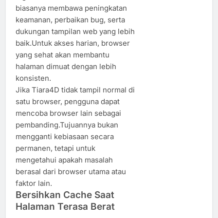
biasanya membawa peningkatan
keamanan, perbaikan bug, serta
dukungan tampilan web yang lebih
baik.Untuk akses harian, browser
yang sehat akan membantu
halaman dimuat dengan lebih
konsisten.
Jika Tiara4D tidak tampil normal di
satu browser, pengguna dapat
mencoba browser lain sebagai
pembanding.Tujuannya bukan
mengganti kebiasaan secara
permanen, tetapi untuk
mengetahui apakah masalah
berasal dari browser utama atau
faktor lain.
Bersihkan Cache Saat
Halaman Terasa Berat