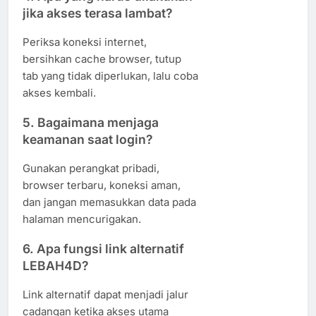
jika akses terasa lambat?
Periksa koneksi internet,
bersihkan cache browser, tutup
tab yang tidak diperlukan, lalu coba
akses kembali.
5. Bagaimana menjaga
keamanan saat login?
Gunakan perangkat pribadi,
browser terbaru, koneksi aman,
dan jangan memasukkan data pada
halaman mencurigakan.
6. Apa fungsi link alternatif
LEBAH4D?
Link alternatif dapat menjadi jalur
cadangan ketika akses utama