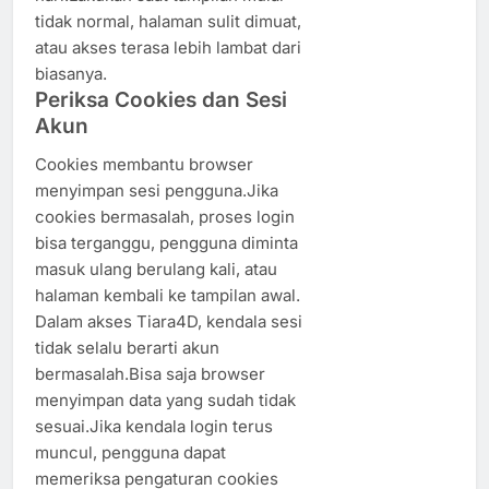
tidak normal, halaman sulit dimuat,
atau akses terasa lebih lambat dari
biasanya.
Periksa Cookies dan Sesi
Akun
Cookies membantu browser
menyimpan sesi pengguna.Jika
cookies bermasalah, proses login
bisa terganggu, pengguna diminta
masuk ulang berulang kali, atau
halaman kembali ke tampilan awal.
Dalam akses Tiara4D, kendala sesi
tidak selalu berarti akun
bermasalah.Bisa saja browser
menyimpan data yang sudah tidak
sesuai.Jika kendala login terus
muncul, pengguna dapat
memeriksa pengaturan cookies