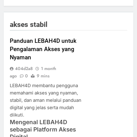
akses stabil
Panduan LEBAH4D untuk
Pengalaman Akses yang
Nyaman
404d2a8
1 month
ago
0
9 mins
LEBAH4D membantu pengguna
memahami akses yang nyaman,
stabil, dan aman melalui panduan
digital yang jelas serta mudah
diikuti.
Mengenal LEBAH4D
sebagai Platform Akses
Digital