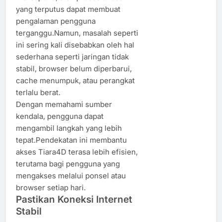
yang terputus dapat membuat
pengalaman pengguna
terganggu.Namun, masalah seperti
ini sering kali disebabkan oleh hal
sederhana seperti jaringan tidak
stabil, browser belum diperbarui,
cache menumpuk, atau perangkat
terlalu berat.
Dengan memahami sumber
kendala, pengguna dapat
mengambil langkah yang lebih
tepat.Pendekatan ini membantu
akses Tiara4D terasa lebih efisien,
terutama bagi pengguna yang
mengakses melalui ponsel atau
browser setiap hari.
Pastikan Koneksi Internet
Stabil