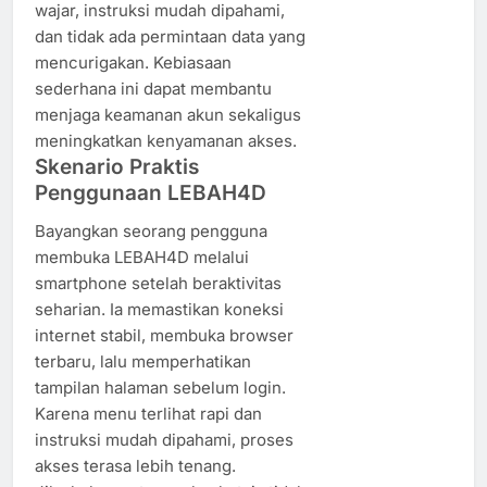
wajar, instruksi mudah dipahami,
dan tidak ada permintaan data yang
mencurigakan. Kebiasaan
sederhana ini dapat membantu
menjaga keamanan akun sekaligus
meningkatkan kenyamanan akses.
Skenario Praktis
Penggunaan LEBAH4D
Bayangkan seorang pengguna
membuka LEBAH4D melalui
smartphone setelah beraktivitas
seharian. Ia memastikan koneksi
internet stabil, membuka browser
terbaru, lalu memperhatikan
tampilan halaman sebelum login.
Karena menu terlihat rapi dan
instruksi mudah dipahami, proses
akses terasa lebih tenang.