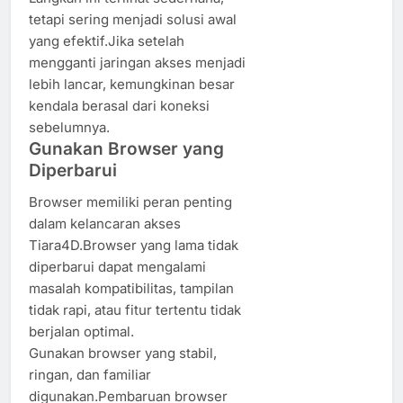
tetapi sering menjadi solusi awal
yang efektif.Jika setelah
mengganti jaringan akses menjadi
lebih lancar, kemungkinan besar
kendala berasal dari koneksi
sebelumnya.
Gunakan Browser yang
Diperbarui
Browser memiliki peran penting
dalam kelancaran akses
Tiara4D.Browser yang lama tidak
diperbarui dapat mengalami
masalah kompatibilitas, tampilan
tidak rapi, atau fitur tertentu tidak
berjalan optimal.
Gunakan browser yang stabil,
ringan, dan familiar
digunakan.Pembaruan browser