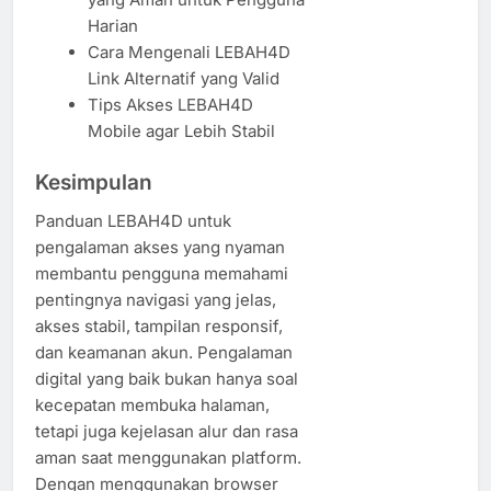
Harian
Cara Mengenali LEBAH4D
Link Alternatif yang Valid
Tips Akses LEBAH4D
Mobile agar Lebih Stabil
Kesimpulan
Panduan LEBAH4D untuk
pengalaman akses yang nyaman
membantu pengguna memahami
pentingnya navigasi yang jelas,
akses stabil, tampilan responsif,
dan keamanan akun. Pengalaman
digital yang baik bukan hanya soal
kecepatan membuka halaman,
tetapi juga kejelasan alur dan rasa
aman saat menggunakan platform.
Dengan menggunakan browser