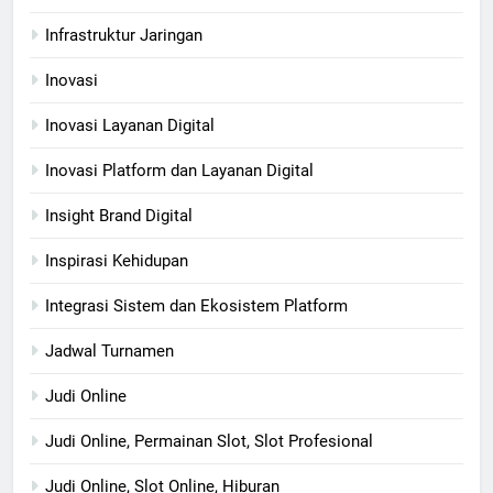
Infrastruktur Jaringan
Inovasi
Inovasi Layanan Digital
Inovasi Platform dan Layanan Digital
Insight Brand Digital
Inspirasi Kehidupan
Integrasi Sistem dan Ekosistem Platform
Jadwal Turnamen
Judi Online
Judi Online, Permainan Slot, Slot Profesional
Judi Online, Slot Online, Hiburan