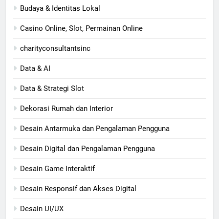
Budaya & Identitas Lokal
Casino Online, Slot, Permainan Online
charityconsultantsinc
Data & AI
Data & Strategi Slot
Dekorasi Rumah dan Interior
Desain Antarmuka dan Pengalaman Pengguna
Desain Digital dan Pengalaman Pengguna
Desain Game Interaktif
Desain Responsif dan Akses Digital
Desain UI/UX