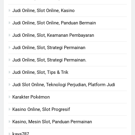
Judi Online, Slot Online, Kasino
Judi Online, Slot Online, Panduan Bermain
Judi Online, Slot, Keamanan Pembayaran
Judi Online, Slot, Strategi Permainan
Judi Online, Slot, Strategi Permainan.
Judi Online, Slot, Tips & Trik
Judi Slot Online, Teknologi Perjudian, Platform Judi
Karakter Pokémon
Kasino Online, Slot Progresif
Kasino, Mesin Slot, Panduan Permainan
kaya787