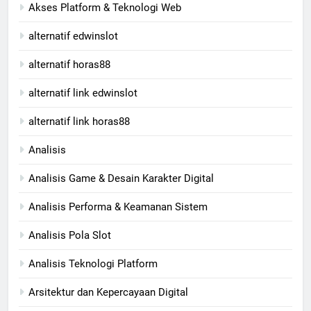
Akses Platform & Teknologi Web
alternatif edwinslot
alternatif horas88
alternatif link edwinslot
alternatif link horas88
Analisis
Analisis Game & Desain Karakter Digital
Analisis Performa & Keamanan Sistem
Analisis Pola Slot
Analisis Teknologi Platform
Arsitektur dan Kepercayaan Digital