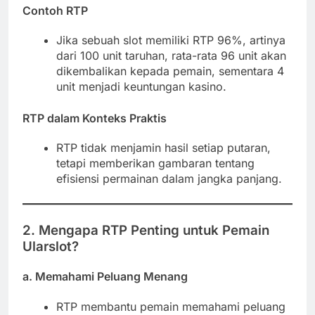
Contoh RTP
Jika sebuah slot memiliki RTP 96%, artinya
dari 100 unit taruhan, rata-rata 96 unit akan
dikembalikan kepada pemain, sementara 4
unit menjadi keuntungan kasino.
RTP dalam Konteks Praktis
RTP tidak menjamin hasil setiap putaran,
tetapi memberikan gambaran tentang
efisiensi permainan dalam jangka panjang.
2. Mengapa RTP Penting untuk Pemain
Ularslot?
a. Memahami Peluang Menang
RTP membantu pemain memahami peluang