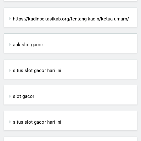
https://kadinbekasikab.org/tentang-kadin/ketua-umum/
apk slot gacor
situs slot gacor hari ini
slot gacor
situs slot gacor hari ini