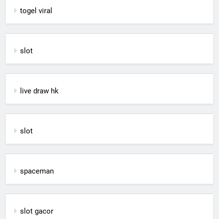
togel viral
slot
live draw hk
slot
spaceman
slot gacor