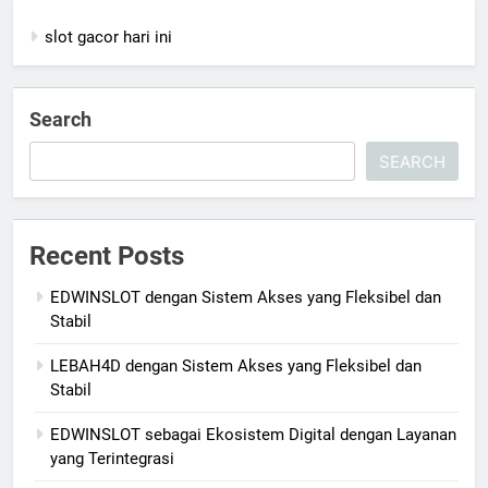
slot gacor hari ini
Search
SEARCH
Recent Posts
EDWINSLOT dengan Sistem Akses yang Fleksibel dan
Stabil
LEBAH4D dengan Sistem Akses yang Fleksibel dan
Stabil
EDWINSLOT sebagai Ekosistem Digital dengan Layanan
yang Terintegrasi