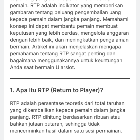
pemain. RTP adalah indikator yang memberikan
gambaran tentang peluang pengembalian uang
kepada pemain dalam jangka panjang. Memahami
konsep ini dapat membantu pemain membuat
keputusan yang lebih cerdas, mengelola anggaran
dengan lebih baik, dan meningkatkan pengalaman
bermain. Artikel ini akan menjelaskan mengapa
pemahaman tentang RTP sangat penting dan
bagaimana menggunakannya untuk keuntungan
Anda saat bermain Ularslot.
1. Apa Itu RTP (Return to Player)?
RTP adalah persentase teoretis dari total taruhan
yang dikembalikan kepada pemain dalam jangka
panjang. RTP dihitung berdasarkan ribuan atau
bahkan jutaan putaran, sehingga tidak
mencerminkan hasil dalam satu sesi permainan.