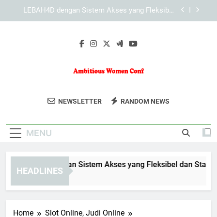
Skip
EDWINSLOT sebagai Ekosistem Digital dengan
to
Layanan yang Terintegrasi
content
LEBAH4D sebagai Ekosistem Digital dengan
Layanan yang Terintegrasi
EDWINSLOT dengan Sistem Akses yang Fleksibel
dan Stabil
LEBAH4D dengan Sistem Akses yang Fleksibel
dan Stabil
Ambitious
Bergabunglah Dalam Ambitious Women
EDWINSLOT sebagai Ekosistem Digital dengan
NEWSLETTER
RANDOM NEWS
Layanan yang Terintegrasi
Women
Conference, Sebuah Konferensi Yang
LEBAH4D sebagai Ekosistem Digital dengan
Menginspirasi Perempuan Untuk Sukses
Layanan yang Terintegrasi
Conference
MENU
Dan Berdaya.
WINSLOT dengan Sistem Akses yang Fleksibel dan Stabil
HEADLINES
Weeks Ago
Home
Slot Online, Judi Online