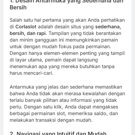
1.
Desain Antarmuka yang Sederhana dan
Bersih
Salah satu hal pertama yang akan Anda perhatikan
di
Corlaslot
adalah desain situs yang
sederhana,
bersih, dan rapi
. Tampilan yang tidak berantakan
dan minim gangguan ini memungkinkan pemain
untuk dengan mudah fokus pada permainan.
Dengan hanya elemen-elemen penting yang tampil
di layar utama, pemain dapat langsung
menemukan apa yang mereka butuhkan tanpa
harus mencari-cari.
Antarmuka yang jelas dan sederhana memastikan
bahwa Anda tidak akan merasa kewalahan dengan
terlalu banyak pilihan atau informasi yang tidak
perlu. Dengan satu klik, Anda dapat mengakses
berbagai permainan slot, memeriksa saldo, dan
melakukan transaksi dengan mudah.
2.
Navigasi yang Intuitif dan Mudah