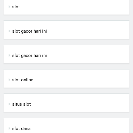
slot
slot gacor hari ini
slot gacor hari ini
slot online
situs slot
slot dana