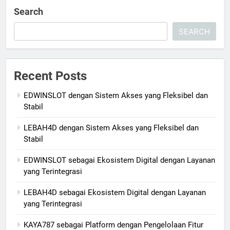
Search
SEARCH
Recent Posts
EDWINSLOT dengan Sistem Akses yang Fleksibel dan
Stabil
LEBAH4D dengan Sistem Akses yang Fleksibel dan
Stabil
EDWINSLOT sebagai Ekosistem Digital dengan Layanan
yang Terintegrasi
LEBAH4D sebagai Ekosistem Digital dengan Layanan
yang Terintegrasi
KAYA787 sebagai Platform dengan Pengelolaan Fitur