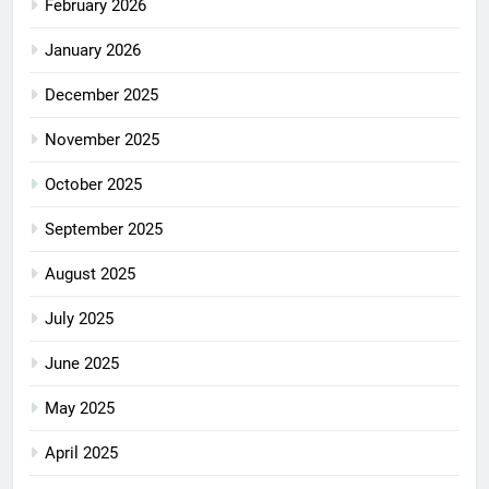
February 2026
January 2026
December 2025
November 2025
October 2025
September 2025
August 2025
July 2025
June 2025
May 2025
April 2025