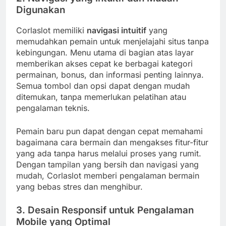
Digunakan
Corlaslot memiliki
navigasi intuitif
yang
memudahkan pemain untuk menjelajahi situs tanpa
kebingungan. Menu utama di bagian atas layar
memberikan akses cepat ke berbagai kategori
permainan, bonus, dan informasi penting lainnya.
Semua tombol dan opsi dapat dengan mudah
ditemukan, tanpa memerlukan pelatihan atau
pengalaman teknis.
Pemain baru pun dapat dengan cepat memahami
bagaimana cara bermain dan mengakses fitur-fitur
yang ada tanpa harus melalui proses yang rumit.
Dengan tampilan yang bersih dan navigasi yang
mudah, Corlaslot memberi pengalaman bermain
yang bebas stres dan menghibur.
3.
Desain Responsif untuk Pengalaman
Mobile yang Optimal