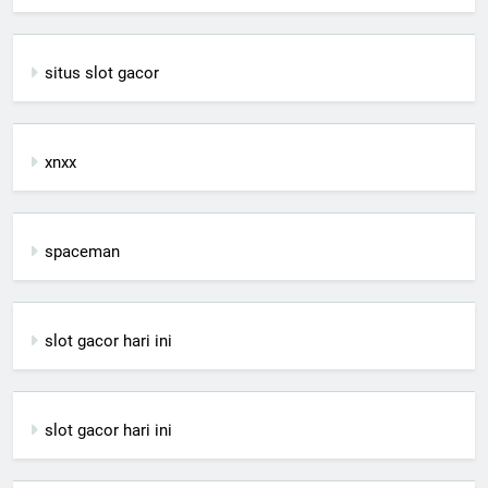
situs slot gacor
xnxx
spaceman
slot gacor hari ini
slot gacor hari ini