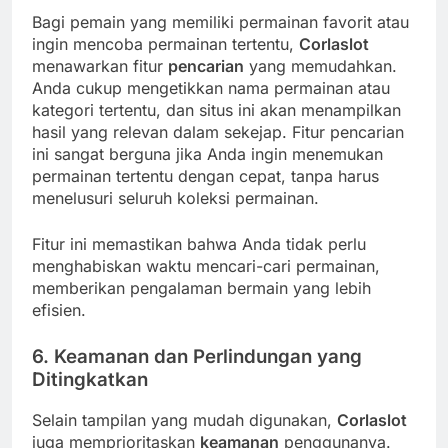
Bagi pemain yang memiliki permainan favorit atau
ingin mencoba permainan tertentu,
Corlaslot
menawarkan fitur
pencarian
yang memudahkan.
Anda cukup mengetikkan nama permainan atau
kategori tertentu, dan situs ini akan menampilkan
hasil yang relevan dalam sekejap. Fitur pencarian
ini sangat berguna jika Anda ingin menemukan
permainan tertentu dengan cepat, tanpa harus
menelusuri seluruh koleksi permainan.
Fitur ini memastikan bahwa Anda tidak perlu
menghabiskan waktu mencari-cari permainan,
memberikan pengalaman bermain yang lebih
efisien.
6.
Keamanan dan Perlindungan yang
Ditingkatkan
Selain tampilan yang mudah digunakan,
Corlaslot
juga memprioritaskan
keamanan
penggunanya.