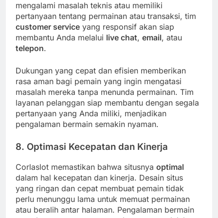
mengalami masalah teknis atau memiliki
pertanyaan tentang permainan atau transaksi, tim
customer service
yang responsif akan siap
membantu Anda melalui
live chat
,
email
, atau
telepon
.
Dukungan yang cepat dan efisien memberikan
rasa aman bagi pemain yang ingin mengatasi
masalah mereka tanpa menunda permainan. Tim
layanan pelanggan siap membantu dengan segala
pertanyaan yang Anda miliki, menjadikan
pengalaman bermain semakin nyaman.
8.
Optimasi Kecepatan dan Kinerja
Corlaslot memastikan bahwa situsnya
optimal
dalam hal kecepatan dan kinerja. Desain situs
yang ringan dan cepat membuat pemain tidak
perlu menunggu lama untuk memuat permainan
atau beralih antar halaman. Pengalaman bermain