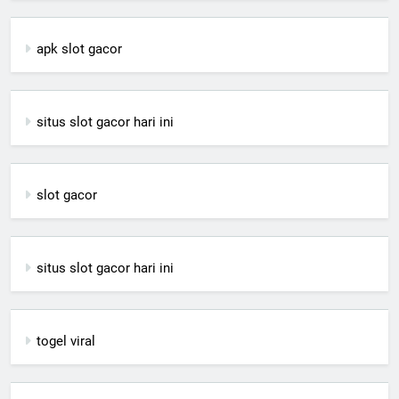
apk slot gacor
situs slot gacor hari ini
slot gacor
situs slot gacor hari ini
togel viral