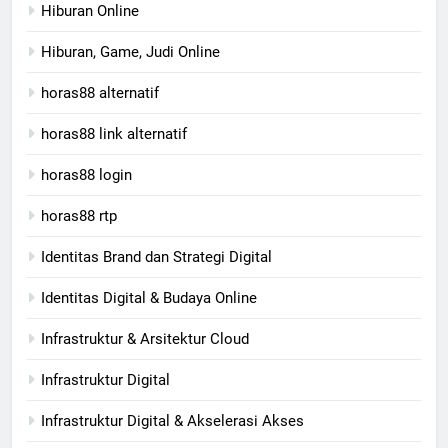
Hiburan Online
Hiburan, Game, Judi Online
horas88 alternatif
horas88 link alternatif
horas88 login
horas88 rtp
Identitas Brand dan Strategi Digital
Identitas Digital & Budaya Online
Infrastruktur & Arsitektur Cloud
Infrastruktur Digital
Infrastruktur Digital & Akselerasi Akses