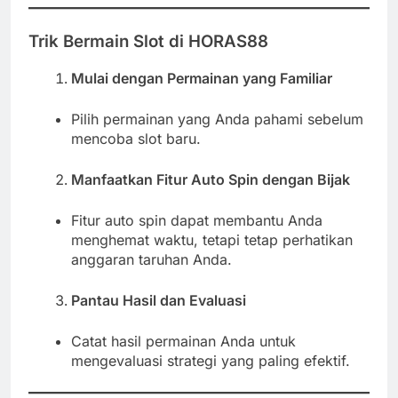
Trik Bermain Slot di HORAS88
Mulai dengan Permainan yang Familiar
Pilih permainan yang Anda pahami sebelum
mencoba slot baru.
Manfaatkan Fitur Auto Spin dengan Bijak
Fitur auto spin dapat membantu Anda
menghemat waktu, tetapi tetap perhatikan
anggaran taruhan Anda.
Pantau Hasil dan Evaluasi
Catat hasil permainan Anda untuk
mengevaluasi strategi yang paling efektif.