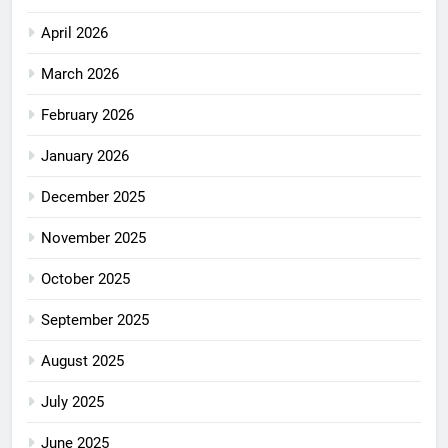
April 2026
March 2026
February 2026
January 2026
December 2025
November 2025
October 2025
September 2025
August 2025
July 2025
June 2025