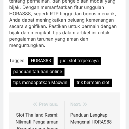
tentang permainan, dan pengelolaan modal yang
bijak. Dengan memanfaatkan fitur unggulan
HORAS88, seperti RTP tinggi dan bonus menarik,
Anda dapat meningkatkan peluang kemenangan
secara signifikan. Pastikan untuk bermain dengan
bijak dan mengikuti tips dalam artikel ini untuk
pengalaman taruhan yang aman dan
menguntungkan.
Tagged:
HORAS88
judi slot terpercaya
panduan taruhan online
tips mendapatkan Maxwin
trik bermain slot
Previous:
Next:
Post
navigation
Slot Thailand Resmi:
Panduan Lengkap
Nikmati Pengalaman
Mengenal HORAS88
Bermain yang Aman