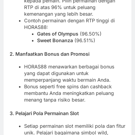
kepada pemain. Pilih permainan dengan
RTP di atas 96% untuk peluang
kemenangan yang lebih besar.
Contoh permainan dengan RTP tinggi di
HORAS88:
Gates of Olympus
(96.50%)
Sweet Bonanza
(96.51%)
2. Manfaatkan Bonus dan Promosi
HORAS88 menawarkan berbagai bonus
yang dapat digunakan untuk
memperpanjang waktu bermain Anda.
Bonus seperti free spins dan cashback
membantu Anda meningkatkan peluang
menang tanpa risiko besar.
3. Pelajari Pola Permainan Slot
Setiap permainan slot memiliki pola dan fitur
unik. Pelajari bagaimana simbol wild,