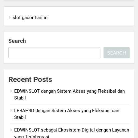
slot gacor hari ini
Search
SEARCH
Recent Posts
EDWINSLOT dengan Sistem Akses yang Fleksibel dan
Stabil
LEBAH4D dengan Sistem Akses yang Fleksibel dan
Stabil
EDWINSLOT sebagai Ekosistem Digital dengan Layanan
yang Terintegrasi