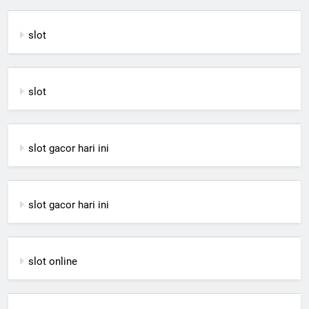
slot
slot
slot gacor hari ini
slot gacor hari ini
slot online