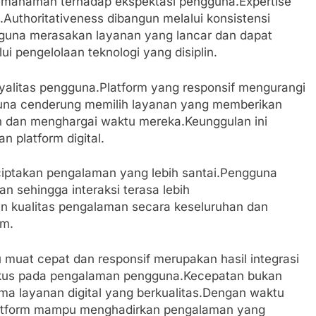
 pemahaman terhadap ekspektasi pengguna.Expertise
Authoritativeness dibangun melalui konsistensi
gguna merasakan layanan yang lancar dan dapat
ui pengelolaan teknologi yang disiplin.
alitas pengguna.Platform yang responsif mengurangi
guna cenderung memilih layanan yang memberikan
en dan menghargai waktu mereka.Keunggulan ini
 platform digital.
iptakan pengalaman yang lebih santai.Pengguna
n sehingga interaksi terasa lebih
 kualitas pengalaman secara keseluruhan dan
rm.
 muat cepat dan responsif merupakan hasil integrasi
okus pada pengalaman pengguna.Kecepatan bukan
ama layanan digital yang berkualitas.Dengan waktu
platform mampu menghadirkan pengalaman yang