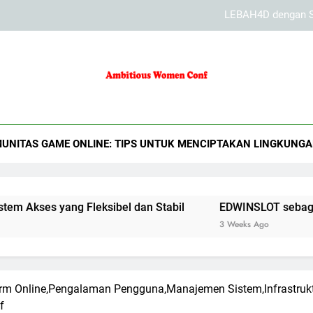
LEBAH4D dengan Si
EDWINSLOT sebagai Ekosistem Digi
LEBAH4D sebagai Ekosistem Digi
itious Women Confer
EDWINSLOT dengan Si
lah Dalam Ambitious Women Conference, Sebuah Konferensi Y
LEBAH4D dengan Si
MUNITAS GAME ONLINE: TIPS UNTUK MENCIPTAKAN LINGKUNG
EDWINSLOT sebagai Ekosistem Digi
LEBAH4D sebagai Ekosistem Digi
ng Fleksibel dan Stabil
EDWINSLOT sebagai Ekosistem 
3 Weeks Ago
tform Online,Pengalaman Pengguna,Manajemen Sistem,Infrastruk
f