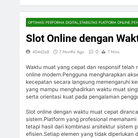
OPTIMASI PERFORMA DIGITAL,STABILITAS PLATFORM ONLINE
Slot Online dengan Wak
0
404d2a8
7 Months Ago
7 Mins
Waktu muat yang cepat dan responsif telah 
online modern.Pengguna mengharapkan akse
kecepatan secara langsung memengaruhi ken
yang mampu menghadirkan waktu muat singk
serta orientasi kuat pada pengalaman pengg
Slot online dengan waktu muat cepat diranca
sistem.Platform yang profesional memahami
tetapi hasil dari kombinasi arsitektur siste
efisien.Setiap elemen yang tidak diperlukan