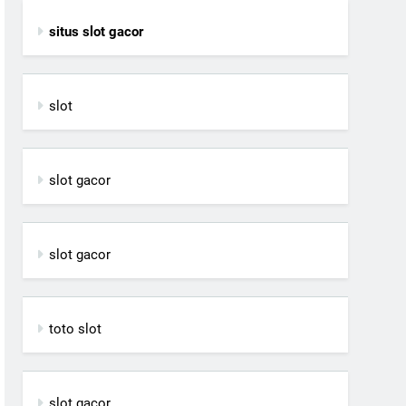
situs slot gacor
slot
slot gacor
slot gacor
toto slot
slot gacor