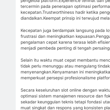
pengelola platform.Experience terlihat dari
tercermin pada penerapan optimasi performa.
kecepatan.Trustworthiness hadir ketika pen
diandalkan.Keempat prinsip ini terwujud melal
Kecepatan juga berdampak langsung pada loy
frustrasi dan meningkatkan kepuasan.Peng
pengalaman cepat karena terasa lebih efisi
menjadi pembeda penting di tengah persaingan
Selain itu waktu muat cepat membantu menc
tidak perlu menunggu atau mengulang tindaka
menyenangkan.Kenyamanan ini meningkatkan
memperkuat persepsi profesionalisme platfo
Secara keseluruhan slot online dengan waktu
optimasi sistem manajemen resource dan f
sekadar keunggulan teknis tetapi fondasi ut
muat singkat dan respons yang konsisten 