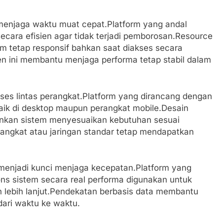
enjaga waktu muat cepat.Platform yang andal
cara efisien agar tidak terjadi pemborosan.Resource
m tetap responsif bahkan saat diakses secara
 ini membantu menjaga performa tetap stabil dalam
es lintas perangkat.Platform yang dirancang dengan
aik di desktop maupun perangkat mobile.Desain
nkan sistem menyesuaikan kebutuhan sesuai
angkat atau jaringan standar tetap mendapatkan
menjadi kunci menjaga kecepatan.Platform yang
ns sistem secara real performa digunakan untuk
an lebih lanjut.Pendekatan berbasis data membantu
dari waktu ke waktu.