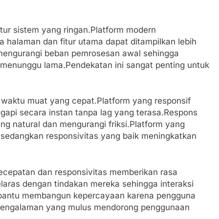
tur sistem yang ringan.Platform modern
a halaman dan fitur utama dapat ditampilkan lebih
 mengurangi beban pemrosesan awal sehingga
 menunggu lama.Pendekatan ini sangat penting untuk
i waktu muat yang cepat.Platform yang responsif
gapi secara instan tanpa lag yang terasa.Respons
g natural dan mengurangi friksi.Platform yang
edangkan responsivitas yang baik meningkatkan
cepatan dan responsivitas memberikan rasa
laras dengan tindakan mereka sehingga interaksi
membantu membangun kepercayaan karena pengguna
s.Pengalaman yang mulus mendorong penggunaan