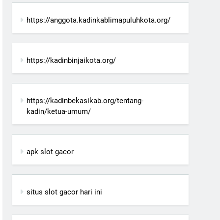
https://anggota.kadinkablimapuluhkota.org/
https://kadinbinjaikota.org/
https://kadinbekasikab.org/tentang-
kadin/ketua-umum/
apk slot gacor
situs slot gacor hari ini