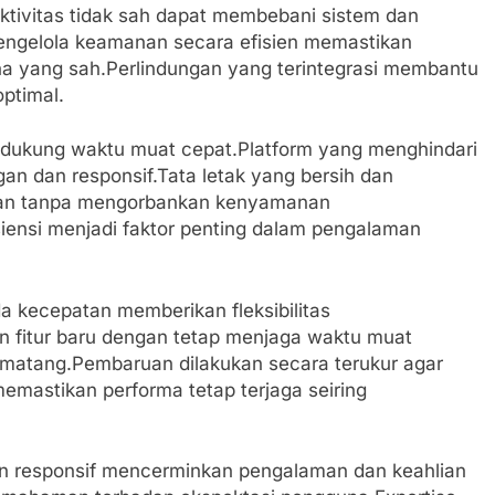
tivitas tidak sah dapat membebani sistem dan
ngelola keamanan secara efisien memastikan
a yang sah.Perlindungan yang terintegrasi membantu
ptimal.
dukung waktu muat cepat.Platform yang menghindari
gan dan responsif.Tata letak yang bersih dan
tan tanpa mengorbankan kenyamanan
siensi menjadi faktor penting dalam pengalaman
a kecepatan memberikan fleksibilitas
fitur baru dengan tetap menjaga waktu muat
 matang.Pembaruan dilakukan secara terukur agar
memastikan performa tetap terjaga seiring
an responsif mencerminkan pengalaman dan keahlian