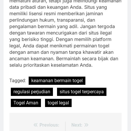
mematuhi aturan, tetapi juga melindungi keamanan
data pribadi dan keuangan Anda. Situs yang
memiliki lisensi resmi memberikan jaminan
perlindungan hukum, transparansi, dan
pengalaman bermain yang adil. Jangan tergoda
dengan tawaran mencurigakan dari situs ilegal
yang berisiko tinggi. Dengan memilih platform
legal, Anda dapat menikmati permainan togel
dengan aman dan nyaman tanpa khawatir akan
ancaman keamanan. Bermainlah secara bijak dan
selalu prioritaskan keselamatan Anda.
Tagged:
keamanan bermain togel
regulasi perjudian
situs togel terpercaya
Togel Aman
togel legal
Previous:
Next:
Post