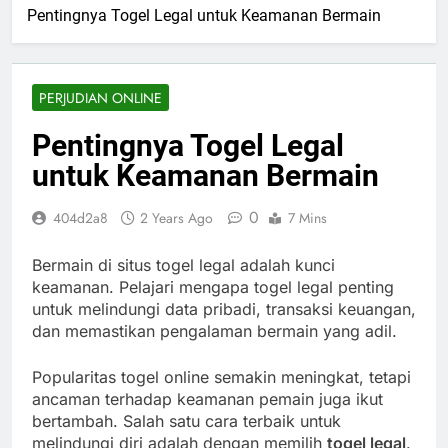
Pentingnya Togel Legal untuk Keamanan Bermain
PERJUDIAN ONLINE
Pentingnya Togel Legal
untuk Keamanan Bermain
0
404d2a8
2 Years Ago
7 Mins
Bermain di situs togel legal adalah kunci
keamanan. Pelajari mengapa togel legal penting
untuk melindungi data pribadi, transaksi keuangan,
dan memastikan pengalaman bermain yang adil.
Popularitas togel online semakin meningkat, tetapi
ancaman terhadap keamanan pemain juga ikut
bertambah. Salah satu cara terbaik untuk
melindungi diri adalah dengan memilih
togel legal
.