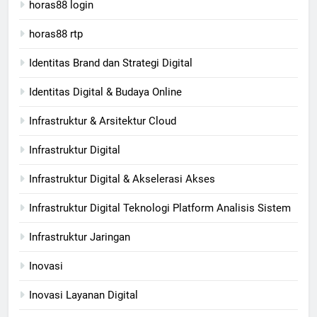
horas88 login
horas88 rtp
Identitas Brand dan Strategi Digital
Identitas Digital & Budaya Online
Infrastruktur & Arsitektur Cloud
Infrastruktur Digital
Infrastruktur Digital & Akselerasi Akses
Infrastruktur Digital Teknologi Platform Analisis Sistem
Infrastruktur Jaringan
Inovasi
Inovasi Layanan Digital