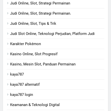
Judi Online, Slot, Strategi Permainan
Judi Online, Slot, Strategi Permainan.
Judi Online, Slot, Tips & Trik
Judi Slot Online, Teknologi Perjudian, Platform Judi
Karakter Pokémon
Kasino Online, Slot Progresif
Kasino, Mesin Slot, Panduan Permainan
kaya787
kaya787 alternatif
kaya787 login
Keamanan & Teknologi Digital