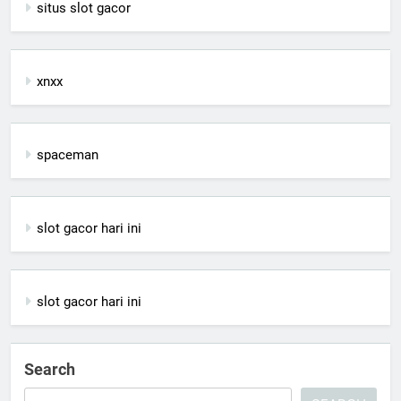
situs slot gacor
xnxx
spaceman
slot gacor hari ini
slot gacor hari ini
Search