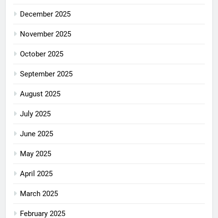
December 2025
November 2025
October 2025
September 2025
August 2025
July 2025
June 2025
May 2025
April 2025
March 2025
February 2025