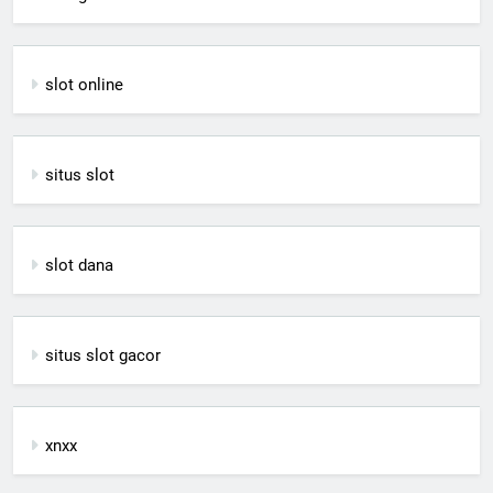
slot online
situs slot
slot dana
situs slot gacor
xnxx