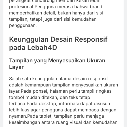
perangkat cenderung memberi kesan lebih
profesional.Pengguna merasa bahwa brand
memperhatikan detail, bukan hanya dari sisi
tampilan, tetapi juga dari sisi kemudahan
penggunaan.
Keunggulan Desain Responsif
pada Lebah4D
Tampilan yang Menyesuaikan Ukuran
Layar
Salah satu keunggulan utama desain responsif
adalah kemampuan tampilan menyesuaikan ukuran
layar.Pada ponsel, halaman perlu tampil ringkas,
tombol mudah ditekan, dan teks tetap
terbaca.Pada desktop, informasi dapat disusun
lebih luas agar pengguna dapat membaca dengan
nyaman.Pada tablet, tampilan perlu menjaga
keseimbangan antara ruang visual dan kemudahan