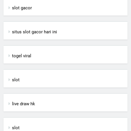
slot gacor
situs slot gacor hari ini
togel viral
slot
live draw hk
slot