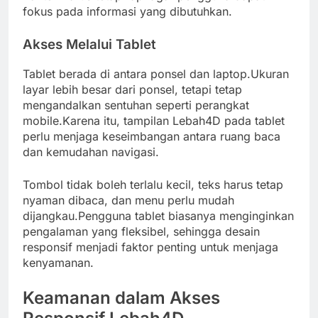
fokus pada informasi yang dibutuhkan.
Akses Melalui Tablet
Tablet berada di antara ponsel dan laptop.Ukuran
layar lebih besar dari ponsel, tetapi tetap
mengandalkan sentuhan seperti perangkat
mobile.Karena itu, tampilan Lebah4D pada tablet
perlu menjaga keseimbangan antara ruang baca
dan kemudahan navigasi.
Tombol tidak boleh terlalu kecil, teks harus tetap
nyaman dibaca, dan menu perlu mudah
dijangkau.Pengguna tablet biasanya menginginkan
pengalaman yang fleksibel, sehingga desain
responsif menjadi faktor penting untuk menjaga
kenyamanan.
Keamanan dalam Akses