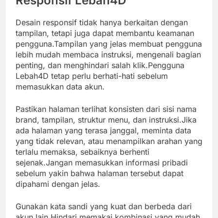
Responsif Lebah4D
Desain responsif tidak hanya berkaitan dengan
tampilan, tetapi juga dapat membantu keamanan
pengguna.Tampilan yang jelas membuat pengguna
lebih mudah membaca instruksi, mengenali bagian
penting, dan menghindari salah klik.Pengguna
Lebah4D tetap perlu berhati-hati sebelum
memasukkan data akun.
Pastikan halaman terlihat konsisten dari sisi nama
brand, tampilan, struktur menu, dan instruksi.Jika
ada halaman yang terasa janggal, meminta data
yang tidak relevan, atau menampilkan arahan yang
terlalu memaksa, sebaiknya berhenti
sejenak.Jangan memasukkan informasi pribadi
sebelum yakin bahwa halaman tersebut dapat
dipahami dengan jelas.
Gunakan kata sandi yang kuat dan berbeda dari
akun lain.Hindari memakai kombinasi yang mudah