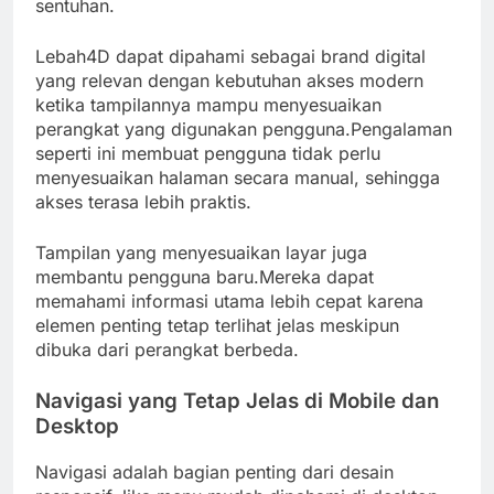
sentuhan.
Lebah4D dapat dipahami sebagai brand digital
yang relevan dengan kebutuhan akses modern
ketika tampilannya mampu menyesuaikan
perangkat yang digunakan pengguna.Pengalaman
seperti ini membuat pengguna tidak perlu
menyesuaikan halaman secara manual, sehingga
akses terasa lebih praktis.
Tampilan yang menyesuaikan layar juga
membantu pengguna baru.Mereka dapat
memahami informasi utama lebih cepat karena
elemen penting tetap terlihat jelas meskipun
dibuka dari perangkat berbeda.
Navigasi yang Tetap Jelas di Mobile dan
Desktop
Navigasi adalah bagian penting dari desain