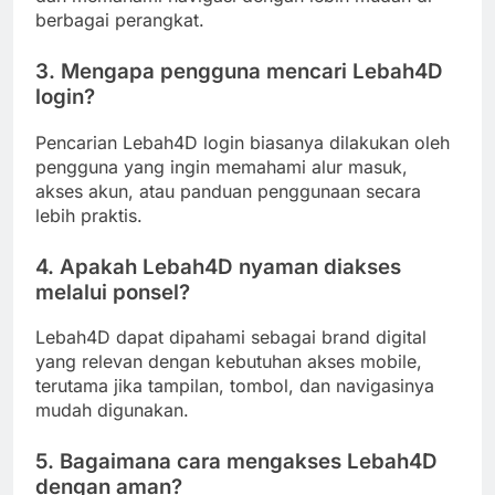
berbagai perangkat.
3. Mengapa pengguna mencari Lebah4D
login?
Pencarian Lebah4D login biasanya dilakukan oleh
pengguna yang ingin memahami alur masuk,
akses akun, atau panduan penggunaan secara
lebih praktis.
4. Apakah Lebah4D nyaman diakses
melalui ponsel?
Lebah4D dapat dipahami sebagai brand digital
yang relevan dengan kebutuhan akses mobile,
terutama jika tampilan, tombol, dan navigasinya
mudah digunakan.
5. Bagaimana cara mengakses Lebah4D
dengan aman?