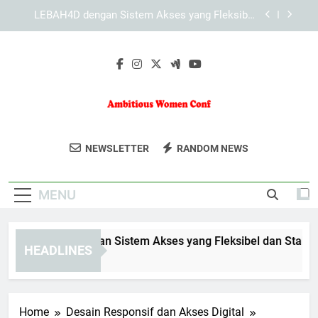
Skip
EDWINSLOT sebagai Ekosistem Digital dengan
to
Layanan yang Terintegrasi
content
LEBAH4D sebagai Ekosistem Digital dengan
Layanan yang Terintegrasi
EDWINSLOT dengan Sistem Akses yang Fleksibel
dan Stabil
LEBAH4D dengan Sistem Akses yang Fleksibel
dan Stabil
Ambitious
Bergabunglah Dalam Ambitious Women
EDWINSLOT sebagai Ekosistem Digital dengan
NEWSLETTER
RANDOM NEWS
Layanan yang Terintegrasi
Women
Conference, Sebuah Konferensi Yang
LEBAH4D sebagai Ekosistem Digital dengan
Menginspirasi Perempuan Untuk Sukses
Layanan yang Terintegrasi
Conference
MENU
Dan Berdaya.
WINSLOT dengan Sistem Akses yang Fleksibel dan Stabil
HEADLINES
Weeks Ago
Home
Desain Responsif dan Akses Digital