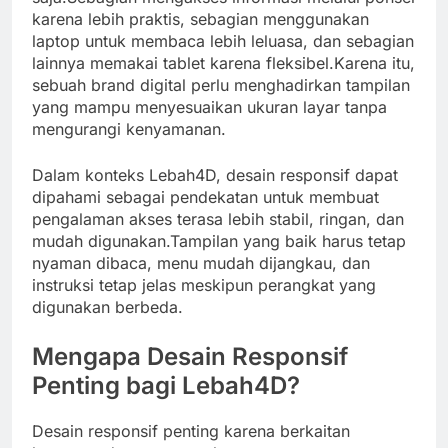
karena lebih praktis, sebagian menggunakan
laptop untuk membaca lebih leluasa, dan sebagian
lainnya memakai tablet karena fleksibel.Karena itu,
sebuah brand digital perlu menghadirkan tampilan
yang mampu menyesuaikan ukuran layar tanpa
mengurangi kenyamanan.
Dalam konteks Lebah4D, desain responsif dapat
dipahami sebagai pendekatan untuk membuat
pengalaman akses terasa lebih stabil, ringan, dan
mudah digunakan.Tampilan yang baik harus tetap
nyaman dibaca, menu mudah dijangkau, dan
instruksi tetap jelas meskipun perangkat yang
digunakan berbeda.
Mengapa Desain Responsif
Penting bagi Lebah4D?
Desain responsif penting karena berkaitan