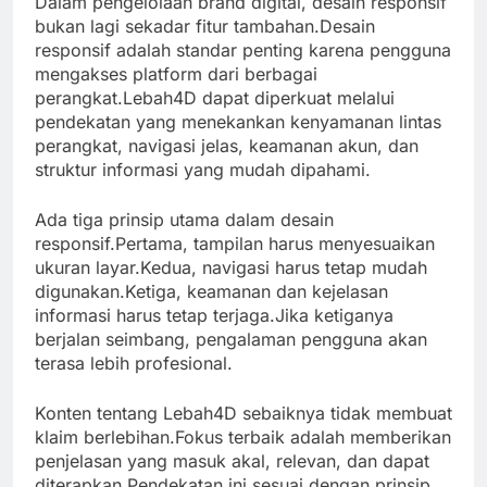
Dalam pengelolaan brand digital, desain responsif
bukan lagi sekadar fitur tambahan.Desain
responsif adalah standar penting karena pengguna
mengakses platform dari berbagai
perangkat.Lebah4D dapat diperkuat melalui
pendekatan yang menekankan kenyamanan lintas
perangkat, navigasi jelas, keamanan akun, dan
struktur informasi yang mudah dipahami.
Ada tiga prinsip utama dalam desain
responsif.Pertama, tampilan harus menyesuaikan
ukuran layar.Kedua, navigasi harus tetap mudah
digunakan.Ketiga, keamanan dan kejelasan
informasi harus tetap terjaga.Jika ketiganya
berjalan seimbang, pengalaman pengguna akan
terasa lebih profesional.
Konten tentang Lebah4D sebaiknya tidak membuat
klaim berlebihan.Fokus terbaik adalah memberikan
penjelasan yang masuk akal, relevan, dan dapat
diterapkan.Pendekatan ini sesuai dengan prinsip