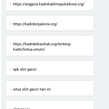
https://anggota.kadinkablimapuluhkota.org/
https://kadinbinjaikota.org/
https://kadinbekasikab.org/tentang-
kadin/ketua-umum/
apk slot gacor
situs slot gacor hari ini