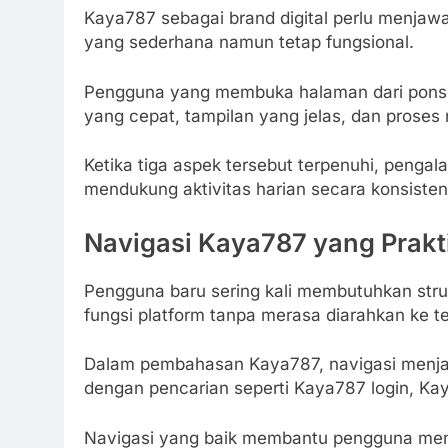
Kaya787 sebagai brand digital perlu menja
yang sederhana namun tetap fungsional.
Pengguna yang membuka halaman dari ponsel
yang cepat, tampilan yang jelas, dan proses 
Ketika tiga aspek tersebut terpenuhi, penga
mendukung aktivitas harian secara konsisten
Navigasi Kaya787 yang Prakt
Pengguna baru sering kali membutuhkan str
fungsi platform tanpa merasa diarahkan ke t
Dalam pembahasan Kaya787, navigasi menjad
dengan pencarian seperti Kaya787 login, K
Navigasi yang baik membantu pengguna me