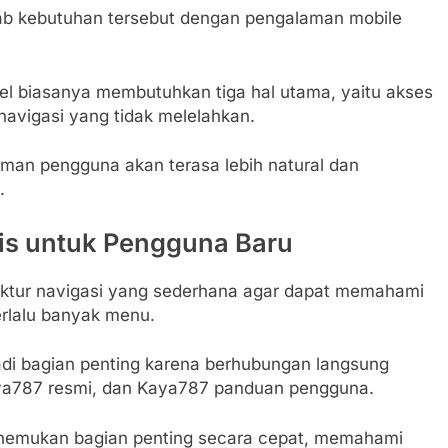
wab kebutuhan tersebut dengan pengalaman mobile
 biasanya membutuhkan tiga hal utama, yaitu akses
navigasi yang tidak melelahkan.
laman pengguna akan terasa lebih natural dan
.
is untuk Pengguna Baru
uktur navigasi yang sederhana agar dapat memahami
erlalu banyak menu.
i bagian penting karena berhubungan langsung
aya787 resmi, dan Kaya787 panduan pengguna.
nemukan bagian penting secara cepat, memahami