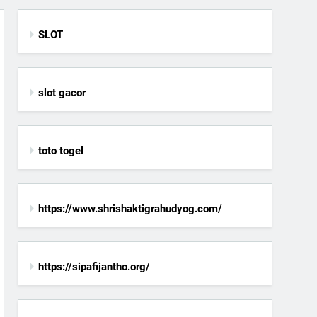
SLOT
slot gacor
toto togel
https://www.shrishaktigrahudyog.com/
https://sipafijantho.org/