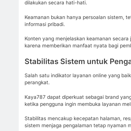
dilakukan secara hati-hati.
Keamanan bukan hanya persoalan sistem, te
informasi pribadi.
Konten yang menjelaskan keamanan secara j
karena memberikan manfaat nyata bagi pem
Stabilitas Sistem untuk Pen
Salah satu indikator layanan online yang baik
perangkat.
Kaya787 dapat diperkuat sebagai brand yang
ketika pengguna ingin membuka layanan melal
Stabilitas mencakup kecepatan halaman, res
sistem menjaga pengalaman tetap nyaman me