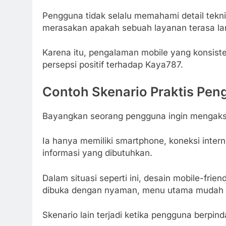
Pengguna tidak selalu memahami detail teknis
merasakan apakah sebuah layanan terasa lan
Karena itu, pengalaman mobile yang konsis
persepsi positif terhadap Kaya787.
Contoh Skenario Praktis Pe
Bayangkan seorang pengguna ingin mengakse
Ia hanya memiliki smartphone, koneksi inte
informasi yang dibutuhkan.
Dalam situasi seperti ini, desain mobile-fr
dibuka dengan nyaman, menu utama mudah di
Skenario lain terjadi ketika pengguna berpind