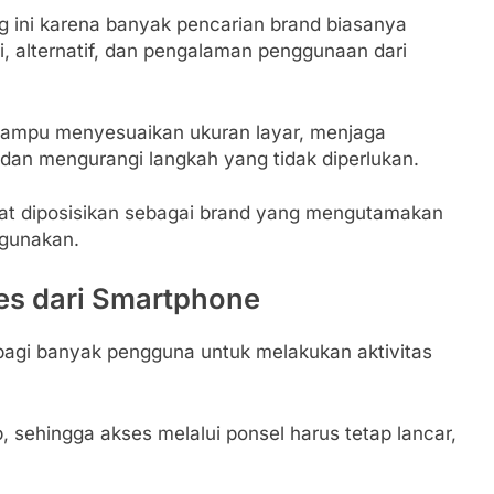
g ini karena banyak pencarian brand biasanya
i, alternatif, dan pengalaman penggunaan dari
mampu menyesuaikan ukuran layar, menjaga
dan mengurangi langkah yang tidak diperlukan.
pat diposisikan sebagai brand yang mengutamakan
igunakan.
s dari Smartphone
bagi banyak pengguna untuk melakukan aktivitas
, sehingga akses melalui ponsel harus tetap lancar,