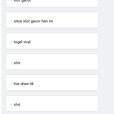
slot gacor
situs slot gacor hari ini
togel viral
slot
live draw hk
slot