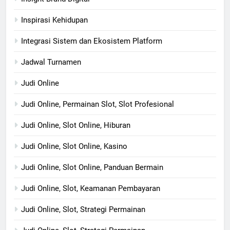
Inspirasi Kehidupan
Integrasi Sistem dan Ekosistem Platform
Jadwal Turnamen
Judi Online
Judi Online, Permainan Slot, Slot Profesional
Judi Online, Slot Online, Hiburan
Judi Online, Slot Online, Kasino
Judi Online, Slot Online, Panduan Bermain
Judi Online, Slot, Keamanan Pembayaran
Judi Online, Slot, Strategi Permainan