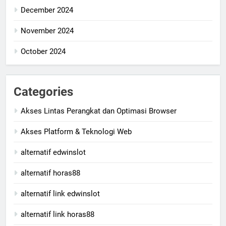
December 2024
November 2024
October 2024
Categories
Akses Lintas Perangkat dan Optimasi Browser
Akses Platform & Teknologi Web
alternatif edwinslot
alternatif horas88
alternatif link edwinslot
alternatif link horas88