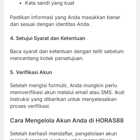
Kata sandi yang kuat
Pastikan informasi yang Anda masukkan benar
dan sesuai dengan identitas Anda.
4.
Setujui Syarat dan Ketentuan
Baca syarat dan ketentuan dengan teliti sebelum
mencentang kotak persetujuan.
5.
Verifikasi Akun
Setelah mengisi formulir, Anda mungkin perlu
memverifikasi akun melalui email atau SMS. Ikuti
instruksi yang diberikan untuk menyelesaikan
proses verifikasi.
Cara Mengelola Akun Anda di HORAS88
Setelah berhasil mendaftar, pengelolaan akun