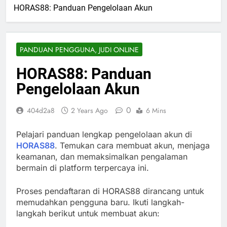
HORAS88: Panduan Pengelolaan Akun
PANDUAN PENGGUNA, JUDI ONLINE
HORAS88: Panduan
Pengelolaan Akun
0
404d2a8
2 Years Ago
6 Mins
Pelajari panduan lengkap pengelolaan akun di
HORAS88
. Temukan cara membuat akun, menjaga
keamanan, dan memaksimalkan pengalaman
bermain di platform terpercaya ini.
Proses pendaftaran di HORAS88 dirancang untuk
memudahkan pengguna baru. Ikuti langkah-
langkah berikut untuk membuat akun: