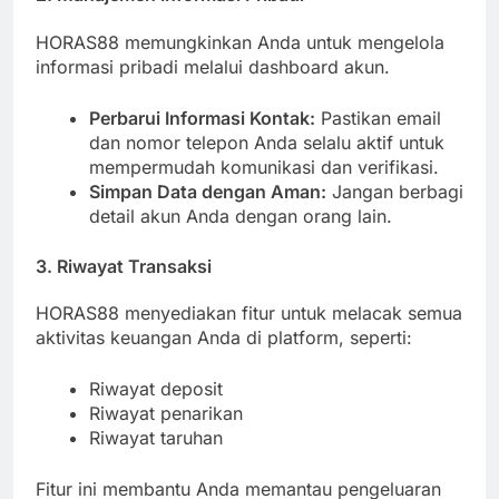
HORAS88 memungkinkan Anda untuk mengelola
informasi pribadi melalui dashboard akun.
Perbarui Informasi Kontak:
Pastikan email
dan nomor telepon Anda selalu aktif untuk
mempermudah komunikasi dan verifikasi.
Simpan Data dengan Aman:
Jangan berbagi
detail akun Anda dengan orang lain.
3.
Riwayat Transaksi
HORAS88 menyediakan fitur untuk melacak semua
aktivitas keuangan Anda di platform, seperti:
Riwayat deposit
Riwayat penarikan
Riwayat taruhan
Fitur ini membantu Anda memantau pengeluaran