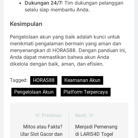
Dukungan 24/7:
Tim dukungan pelanggan
selalu siap membantu Anda.
Kesimpulan
Pengelolaan akun yang baik adalah kunci untuk
menikmati pengalaman bermain yang aman dan
menyenangkan di HORAS88. Dengan panduan ini,
Anda dapat memastikan bahwa akun Anda
dikelola dengan baik, aman, dan efisien.
Tagged:
HORAS88
Keamanan Akun
Pengelolaan Akun
Platform Terpercaya
Previous:
Next:
Post
navigation
Mitos atau Fakta?
Menjadi Pemenang
Ular Slot Gacor dan
di LARIS4D Togel