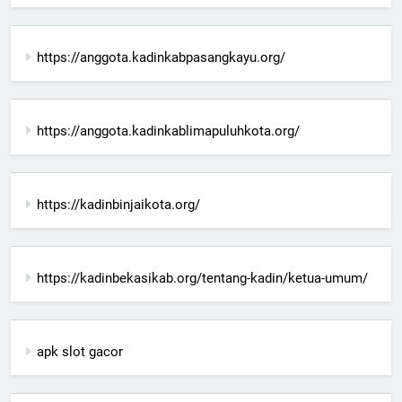
https://anggota.kadinkabpasangkayu.org/
https://anggota.kadinkablimapuluhkota.org/
https://kadinbinjaikota.org/
https://kadinbekasikab.org/tentang-kadin/ketua-umum/
apk slot gacor