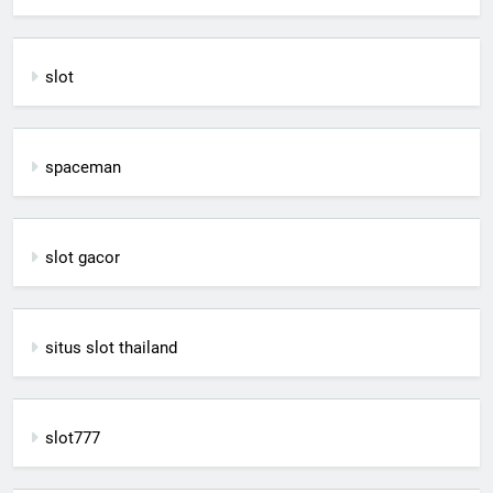
slot
spaceman
slot gacor
situs slot thailand
slot777