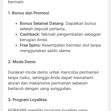
bermain:
1.
Bonus dan Promosi
Bonus Selamat Datang:
Dapatkan bonus
setelah deposit pertama.
Cashback:
Nikmati pengembalian sebagian
kerugian Anda.
Free Spins:
Kesempatan bermain slot tanpa
menggunakan saldo utama.
2.
Mode Demo
Gunakan mode demo untuk mencoba permainan
tanpa risiko, sehingga Anda dapat memahami
aturan dan mekanisme permainan sebelum
bertaruh dengan uang sungguhan.
3.
Program Loyalitas
HORAS88 memiliki program loyalitas yang