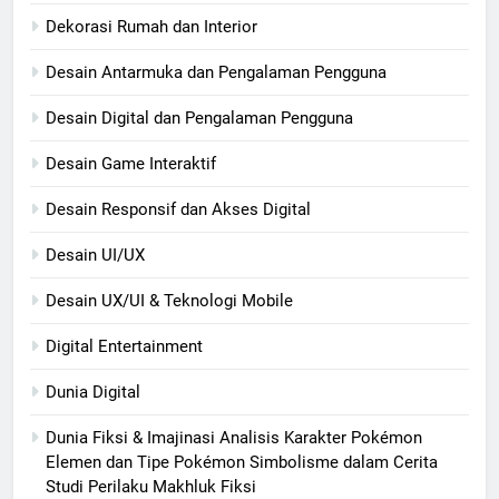
Dekorasi Rumah dan Interior
Desain Antarmuka dan Pengalaman Pengguna
Desain Digital dan Pengalaman Pengguna
Desain Game Interaktif
Desain Responsif dan Akses Digital
Desain UI/UX
Desain UX/UI & Teknologi Mobile
Digital Entertainment
Dunia Digital
Dunia Fiksi & Imajinasi Analisis Karakter Pokémon
Elemen dan Tipe Pokémon Simbolisme dalam Cerita
Studi Perilaku Makhluk Fiksi