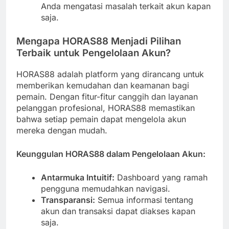
Anda mengatasi masalah terkait akun kapan
saja.
Mengapa HORAS88 Menjadi Pilihan
Terbaik untuk Pengelolaan Akun?
HORAS88 adalah platform yang dirancang untuk
memberikan kemudahan dan keamanan bagi
pemain. Dengan fitur-fitur canggih dan layanan
pelanggan profesional, HORAS88 memastikan
bahwa setiap pemain dapat mengelola akun
mereka dengan mudah.
Keunggulan HORAS88 dalam Pengelolaan Akun:
Antarmuka Intuitif:
Dashboard yang ramah
pengguna memudahkan navigasi.
Transparansi:
Semua informasi tentang
akun dan transaksi dapat diakses kapan
saja.