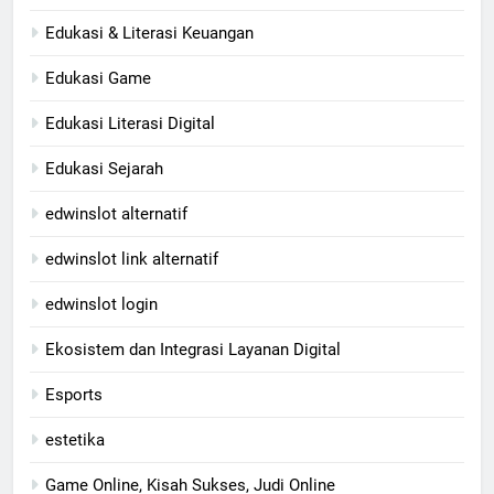
Edukasi & Literasi Keuangan
Edukasi Game
Edukasi Literasi Digital
Edukasi Sejarah
edwinslot alternatif
edwinslot link alternatif
edwinslot login
Ekosistem dan Integrasi Layanan Digital
Esports
estetika
Game Online, Kisah Sukses, Judi Online