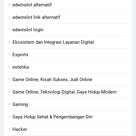
edwinslot alternatif
edwinslot link alternatif
edwinslot login
Ekosistem dan Integrasi Layanan Digital
Esports
estetika
Game Online, Kisah Sukses, Judi Online
Game Online, Teknologi Digital, Gaya Hidup Modern
Gaming
Gaya Hidup Sehat & Pengembangan Diri
Hacker