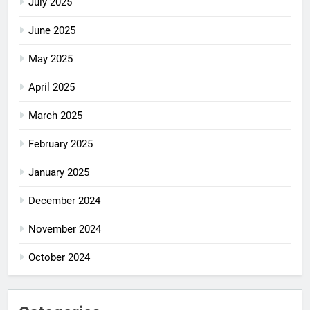
July 2025
June 2025
May 2025
April 2025
March 2025
February 2025
January 2025
December 2024
November 2024
October 2024