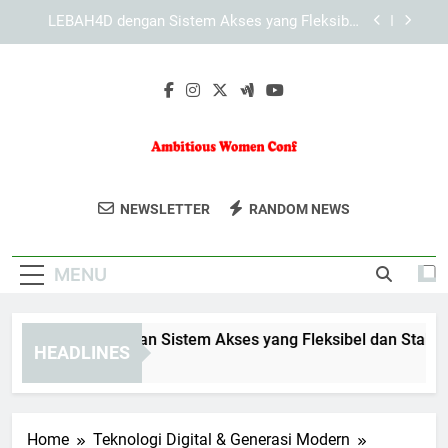
Skip
EDWINSLOT sebagai Ekosistem Digital dengan
to
Layanan yang Terintegrasi
content
LEBAH4D sebagai Ekosistem Digital dengan
Layanan yang Terintegrasi
EDWINSLOT dengan Sistem Akses yang Fleksibel
dan Stabil
LEBAH4D dengan Sistem Akses yang Fleksibel
dan Stabil
Ambitious
Bergabunglah Dalam Ambitious Women
EDWINSLOT sebagai Ekosistem Digital dengan
NEWSLETTER
RANDOM NEWS
Layanan yang Terintegrasi
Women
Conference, Sebuah Konferensi Yang
LEBAH4D sebagai Ekosistem Digital dengan
Menginspirasi Perempuan Untuk Sukses
Layanan yang Terintegrasi
Conference
MENU
Dan Berdaya.
WINSLOT dengan Sistem Akses yang Fleksibel dan Stabil
HEADLINES
Weeks Ago
Home
Teknologi Digital & Generasi Modern