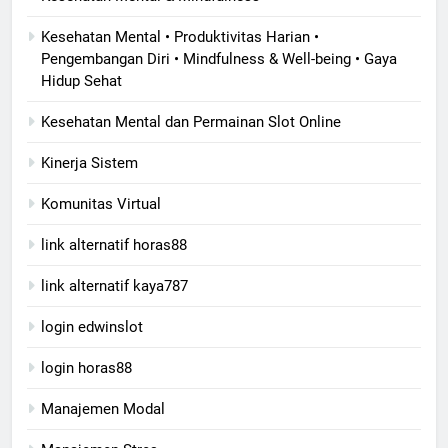
Kesehatan Mental • Produktivitas Harian •
Pengembangan Diri • Mindfulness & Well-being • Gaya
Hidup Sehat
Kesehatan Mental dan Permainan Slot Online
Kinerja Sistem
Komunitas Virtual
link alternatif horas88
link alternatif kaya787
login edwinslot
login horas88
Manajemen Modal