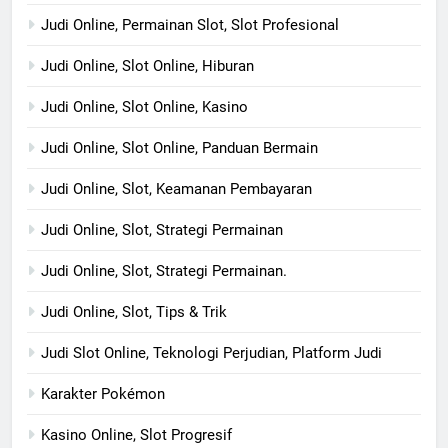
Judi Online, Permainan Slot, Slot Profesional
Judi Online, Slot Online, Hiburan
Judi Online, Slot Online, Kasino
Judi Online, Slot Online, Panduan Bermain
Judi Online, Slot, Keamanan Pembayaran
Judi Online, Slot, Strategi Permainan
Judi Online, Slot, Strategi Permainan.
Judi Online, Slot, Tips & Trik
Judi Slot Online, Teknologi Perjudian, Platform Judi
Karakter Pokémon
Kasino Online, Slot Progresif