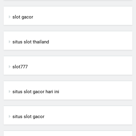
slot gacor
situs slot thailand
slot777
situs slot gacor hari ini
situs slot gacor