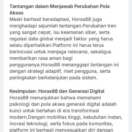
Tantangan dalam Menjawab Perubahan Pola
Akses
Meski berhasil beradaptasi, Horas88 juga
menghadapi sejumlah tantangan.Perubahan tren
yang sangat cepat, isu keamanan siber, serta
regulasi data global menjadi faktor yang harus
selalu diperhatikan.Platform ini harus terus
berinovasi untuk menjaga relevansi, sekaligus
memberikan rasa aman bagi
penggunanya.Horas88 menanggapi tantangan ini
dengan strategi adaptif, riset pengguna, serta
peningkatan berkelanjutan pada sistem.
Kesimpulan: Horas88 dan Generasi Digital
Horas88 menunjukkan bahwa memahami
psikologi dan pola akses generasi digital adalah
kunci untuk bertahan di era transformasi
modern.Dengan mobilitas tinggi, kebutuhan instan,
inovasi teknologi, serta fokus pada komunitas,
platform ini berhasil menyesuaikan diri dengan