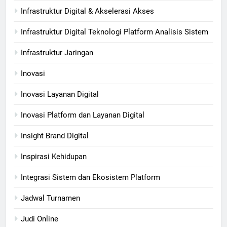
Infrastruktur Digital & Akselerasi Akses
Infrastruktur Digital Teknologi Platform Analisis Sistem
Infrastruktur Jaringan
Inovasi
Inovasi Layanan Digital
Inovasi Platform dan Layanan Digital
Insight Brand Digital
Inspirasi Kehidupan
Integrasi Sistem dan Ekosistem Platform
Jadwal Turnamen
Judi Online