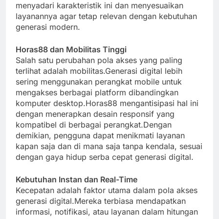
menyadari karakteristik ini dan menyesuaikan
layanannya agar tetap relevan dengan kebutuhan
generasi modern.
Horas88 dan Mobilitas Tinggi
Salah satu perubahan pola akses yang paling
terlihat adalah mobilitas.Generasi digital lebih
sering menggunakan perangkat mobile untuk
mengakses berbagai platform dibandingkan
komputer desktop.Horas88 mengantisipasi hal ini
dengan menerapkan desain responsif yang
kompatibel di berbagai perangkat.Dengan
demikian, pengguna dapat menikmati layanan
kapan saja dan di mana saja tanpa kendala, sesuai
dengan gaya hidup serba cepat generasi digital.
Kebutuhan Instan dan Real-Time
Kecepatan adalah faktor utama dalam pola akses
generasi digital.Mereka terbiasa mendapatkan
informasi, notifikasi, atau layanan dalam hitungan