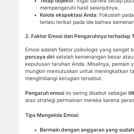
Tetap objektif
: Ingat bahwa setiap put
mempengaruhi hasil selanjutnya.
Kelola ekspektasi Anda
: Fokuslah pad
terlalu terikat pada ide bahwa kemena
2.
Faktor Emosi dan Pengaruhnya terhadap 
Emosi adalah faktor psikologis yang sangat
percaya diri
setelah kemenangan besar ata
keputusan taruhan Anda. Misalnya, pemain 
mungkin memutuskan untuk meningkatkan tar
mengimbangi kerugian tersebut.
Pengaruh emosi
ini sering disebut sebagai
til
atas strategi permainan mereka karena perasa
Tips Mengelola Emosi:
Bermain dengan anggaran yang sudah