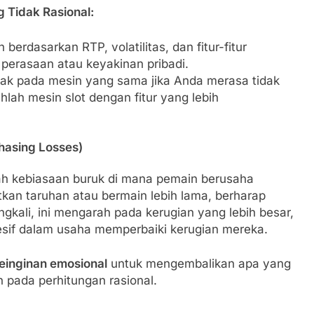
g Tidak Rasional:
 berdasarkan RTP, volatilitas, dan fitur-fitur
perasaan atau keyakinan pribadi.
bak pada mesin yang sama jika Anda merasa tidak
hlah mesin slot dengan fitur yang lebih
hasing Losses)
ah kebiasaan buruk di mana pemain berusaha
an taruhan atau bermain lebih lama, berharap
gkali, ini mengarah pada kerugian yang lebih besar,
esif dalam usaha memperbaiki kerugian mereka.
einginan emosional
untuk mengembalikan apa yang
 pada perhitungan rasional.