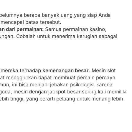
ebelumnya berapa banyak uang yang siap Anda
 mencapai batas tersebut.
an dari permainan
: Semua permainan kasino,
tungan. Cobalah untuk menerima kerugian sebagai
si mereka terhadap
kemenangan besar
. Mesin slot
lihat menggiurkan dapat membuat pemain percaya
n, ini bisa menjadi jebakan psikologis, karena
da, mesin dengan jackpot besar sering kali memiliki
lebih tinggi, yang berarti peluang untuk menang lebih