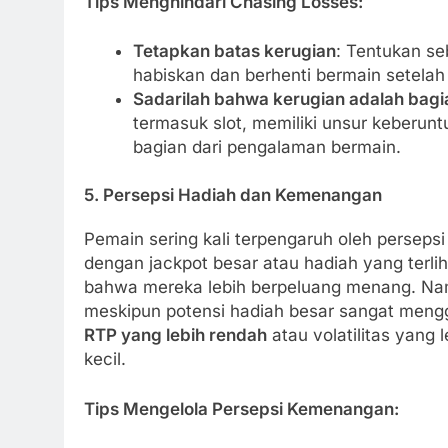
Tips Menghindari Chasing Losses:
Tetapkan batas kerugian
: Tentukan s
habiskan dan berhenti bermain setelah
Sadarilah bahwa kerugian adalah bagi
termasuk slot, memiliki unsur keberun
bagian dari pengalaman bermain.
5.
Persepsi Hadiah dan Kemenangan
Pemain sering kali terpengaruh oleh persep
dengan jackpot besar atau hadiah yang ter
bahwa mereka lebih berpeluang menang. Namu
meskipun potensi hadiah besar sangat menggo
RTP yang lebih rendah
atau volatilitas yang 
kecil.
Tips Mengelola Persepsi Kemenangan: