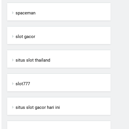
spaceman
slot gacor
situs slot thailand
slot777
situs slot gacor hari ini