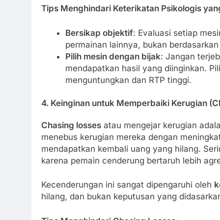
Tips Menghindari Keterikatan Psikologis yan
Bersikap objektif
: Evaluasi setiap mesin
permainan lainnya, bukan berdasarkan 
Pilih mesin dengan bijak
: Jangan terje
mendapatkan hasil yang diinginkan. Pili
menguntungkan dan RTP tinggi.
4.
Keinginan untuk Memperbaiki Kerugian (C
Chasing losses
atau mengejar kerugian adal
menebus kerugian mereka dengan meningkatk
mendapatkan kembali uang yang hilang. Serin
karena pemain cenderung bertaruh lebih agr
Kecenderungan ini sangat dipengaruhi oleh
k
hilang, dan bukan keputusan yang didasarkan