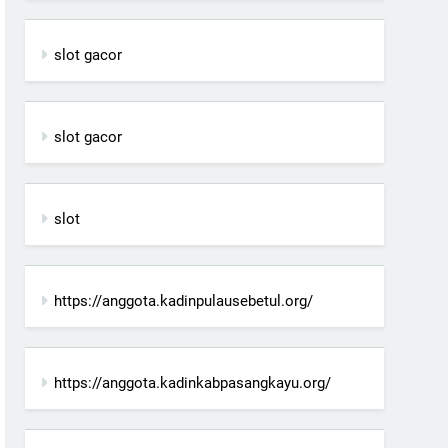
slot gacor
slot gacor
slot
https://anggota.kadinpulausebetul.org/
https://anggota.kadinkabpasangkayu.org/