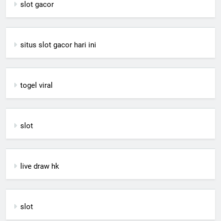
slot gacor
situs slot gacor hari ini
togel viral
slot
live draw hk
slot