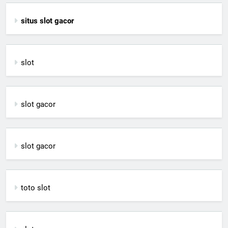
situs slot gacor
slot
slot gacor
slot gacor
toto slot