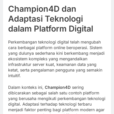
Champion4D dan
Adaptasi Teknologi
dalam Platform Digital
Perkembangan teknologi digital telah mengubah
cara berbagai platform online beroperasi. Sistem
yang dulunya sederhana kini berkembang menjadi
ekosistem kompleks yang mengandalkan
infrastruktur server kuat, keamanan data yang
ketat, serta pengalaman pengguna yang semakin
intuitif.
Dalam konteks ini,
Champion4D
sering
dibicarakan sebagai salah satu contoh platform
yang berusaha mengikuti perkembangan teknologi
digital. Adaptasi terhadap teknologi terbaru
menjadi faktor penting bagi platform modern agar