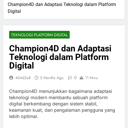
Champion4D dan Adaptasi Teknologi dalam Platform
Digital
TEKNOLOGI PLATFORM DIGITAL
Champion4D dan Adaptasi
Teknologi dalam Platform
Digital
0
404d2a8
5 Months Ago
11 Mins
Champion4D menunjukkan bagaimana adaptasi
teknologi modern membantu sebuah platform
digital berkembang dengan sistem stabil,
keamanan kuat, dan pengalaman pengguna yang
lebih optimal.