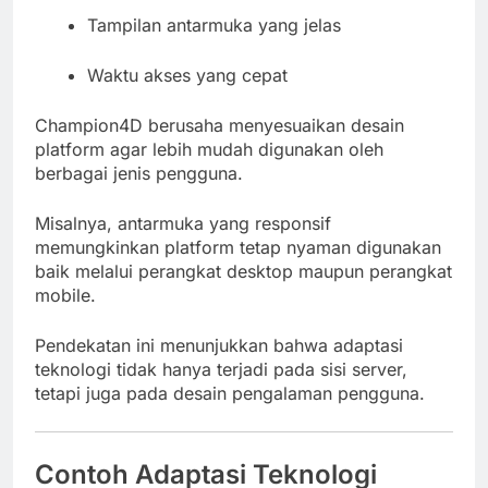
Tampilan antarmuka yang jelas
Waktu akses yang cepat
Champion4D berusaha menyesuaikan desain
platform agar lebih mudah digunakan oleh
berbagai jenis pengguna.
Misalnya, antarmuka yang responsif
memungkinkan platform tetap nyaman digunakan
baik melalui perangkat desktop maupun perangkat
mobile.
Pendekatan ini menunjukkan bahwa adaptasi
teknologi tidak hanya terjadi pada sisi server,
tetapi juga pada desain pengalaman pengguna.
Contoh Adaptasi Teknologi