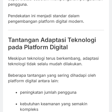
pengguna.
Pendekatan ini menjadi standar dalam
pengembangan platform digital modern.
Tantangan Adaptasi Teknologi
pada Platform Digital
Meskipun teknologi terus berkembang, adaptasi
teknologi tidak selalu mudah dilakukan.
Beberapa tantangan yang sering dihadapi oleh
platform digital antara lain:
peningkatan jumlah pengguna
kebutuhan keamanan yang semakin
kompleks