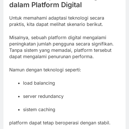
dalam Platform Digital
Untuk memahami adaptasi teknologi secara
praktis, kita dapat melihat skenario berikut.
Misalnya, sebuah platform digital mengalami
peningkatan jumlah pengguna secara signifikan.
Tanpa sistem yang memadai, platform tersebut
dapat mengalami penurunan performa.
Namun dengan teknologi seperti:
load balancing
server redundancy
sistem caching
platform dapat tetap beroperasi dengan stabil.