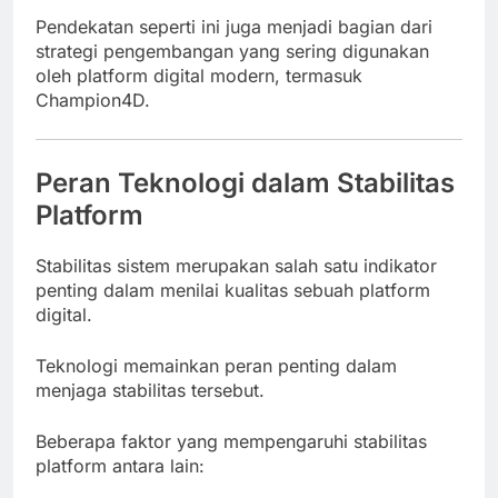
Pendekatan seperti ini juga menjadi bagian dari
strategi pengembangan yang sering digunakan
oleh platform digital modern, termasuk
Champion4D.
Peran Teknologi dalam Stabilitas
Platform
Stabilitas sistem merupakan salah satu indikator
penting dalam menilai kualitas sebuah platform
digital.
Teknologi memainkan peran penting dalam
menjaga stabilitas tersebut.
Beberapa faktor yang mempengaruhi stabilitas
platform antara lain: