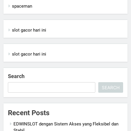
spaceman
slot gacor hari ini
slot gacor hari ini
Search
SEARCH
Recent Posts
EDWINSLOT dengan Sistem Akses yang Fleksibel dan
Stabil