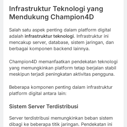
Infrastruktur Teknologi yang
Mendukung Champion4D
Salah satu aspek penting dalam platform digital
adalah
infrastruktur teknologi
. Infrastruktur ini
mencakup server, database, sistem jaringan, dan
berbagai komponen backend lainnya.
Champion4D memanfaatkan pendekatan teknologi
yang memungkinkan platform tetap berjalan stabil
meskipun terjadi peningkatan aktivitas pengguna.
Beberapa komponen penting dalam infrastruktur
platform digital antara lain:
Sistem Server Terdistribusi
Server terdistribusi memungkinkan beban sistem
dibagi ke beberapa titik jaringan. Pendekatan ini