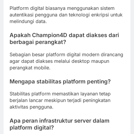
Platform digital biasanya menggunakan sistem
autentikasi pengguna dan teknologi enkripsi untuk
melindungi data.
Apakah Champion4D dapat diakses dari
berbagai perangkat?
Sebagian besar platform digital modern dirancang
agar dapat diakses melalui desktop maupun
perangkat mobile.
Mengapa stabilitas platform penting?
Stabilitas platform memastikan layanan tetap
berjalan lancar meskipun terjadi peningkatan
aktivitas pengguna.
Apa peran infrastruktur server dalam
platform digital?