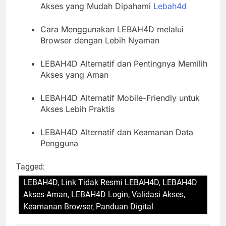
Akses yang Mudah Dipahami
Lebah4d
Cara Menggunakan LEBAH4D melalui
Browser dengan Lebih Nyaman
LEBAH4D Alternatif dan Pentingnya Memilih
Akses yang Aman
LEBAH4D Alternatif Mobile-Friendly untuk
Akses Lebih Praktis
LEBAH4D Alternatif dan Keamanan Data
Pengguna
Tagged:
LEBAH4D, Link Tidak Resmi LEBAH4D, LEBAH4D
Akses Aman, LEBAH4D Login, Validasi Akses,
Keamanan Browser, Panduan Digital