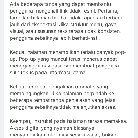
Ada beberapa tanda yang dapat membantu
pengguna mengenali link tidak resmi. Pertama,
tampilan halaman terlihat tidak rapi atau berbeda
jauh dari ekspektasi. Jika struktur menu, gaya
visual, atau susunan teks terasa tidak konsisten,
pengguna sebaiknya lebih berhati-hati.
Kedua, halaman menampilkan terlalu banyak pop-
up. Pop-up yang muncul terus-menerus dapat
mengganggu navigasi dan membuat pengguna
sulit fokus pada informasi utama.
Ketiga, terdapat pengalihan otomatis yang
membingungkan. Jika halaman berpindah ke
beberapa tempat tanpa penjelasan yang jelas,
pengguna sebaiknya tidak melanjutkan akses.
Keempat, instruksi pada halaman terasa memaksa.
Akses digital yang nyaman biasanya
menyampaikan informasi secara wajar, bukan