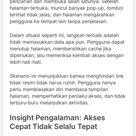
pencarian dan membuka salah satunya. Setelah
halaman terbuka, muncul banyak pop-up, tombol
terlihat tidak jelas, dan halaman mengarahkan
pengguna ke tempat lain tanpa penjelasan.
Dalam situasi seperti ini, langkah terbaik adalah
tidak memasukkan data apa pun. Pengguna dapat
menutup halaman, membersihkan cache jika
diperlukan, lalu memeriksa kembali akses dengan
lebih hati-hati.
Skenario ini menunjukkan bahwa menghindari link
tidak resmi tidak harus rumit. Pengguna hanya
perlu membiasakan diri membaca tampilan
halaman, memperhatikan perilaku akses, dan tidak
terburu-buru melanjutkan aktivitas.
Insight Pengalaman: Akses
Cepat Tidak Selalu Tepat