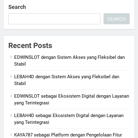
Search
SEARCH
Recent Posts
EDWINSLOT dengan Sistem Akses yang Fleksibel dan
Stabil
LEBAH4D dengan Sistem Akses yang Fleksibel dan
Stabil
EDWINSLOT sebagai Ekosistem Digital dengan Layanan
yang Terintegrasi
LEBAH4D sebagai Ekosistem Digital dengan Layanan
yang Terintegrasi
KAYA787 sebagai Platform dengan Pengelolaan Fitur