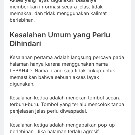
Akses yang layak digunakan biasanya
memberikan informasi secara jelas, tidak
memaksa, dan tidak menggunakan kalimat
berlebihan.
Kesalahan Umum yang Perlu
Dihindari
Kesalahan pertama adalah langsung percaya pada
halaman hanya karena menggunakan nama
LEBAH4D. Nama brand saja tidak cukup untuk
memastikan bahwa sebuah akses layak
digunakan.
Kesalahan kedua adalah menekan tombol secara
terburu-buru. Tombol yang terlalu mencolok tanpa
penjelasan jelas perlu diwaspadai.
Kesalahan ketiga adalah mengabaikan pop-up
berlebihan. Jika halaman terlalu agresif