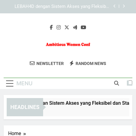
Skip
EDWINSLOT sebagai Ekosistem Digital dengan
to
Layanan yang Terintegrasi
content
LEBAH4D sebagai Ekosistem Digital dengan
Layanan yang Terintegrasi
EDWINSLOT dengan Sistem Akses yang Fleksibel
dan Stabil
LEBAH4D dengan Sistem Akses yang Fleksibel
dan Stabil
Ambitious
Bergabunglah Dalam Ambitious Women
EDWINSLOT sebagai Ekosistem Digital dengan
NEWSLETTER
RANDOM NEWS
Layanan yang Terintegrasi
Women
Conference, Sebuah Konferensi Yang
LEBAH4D sebagai Ekosistem Digital dengan
Menginspirasi Perempuan Untuk Sukses
Layanan yang Terintegrasi
Conference
MENU
Dan Berdaya.
WINSLOT dengan Sistem Akses yang Fleksibel dan Stabil
HEADLINES
Weeks Ago
Home