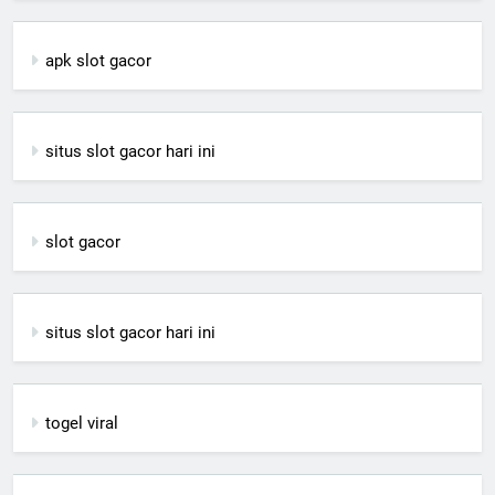
apk slot gacor
situs slot gacor hari ini
slot gacor
situs slot gacor hari ini
togel viral