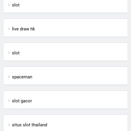
slot
live draw hk
slot
spaceman
slot gacor
situs slot thailand