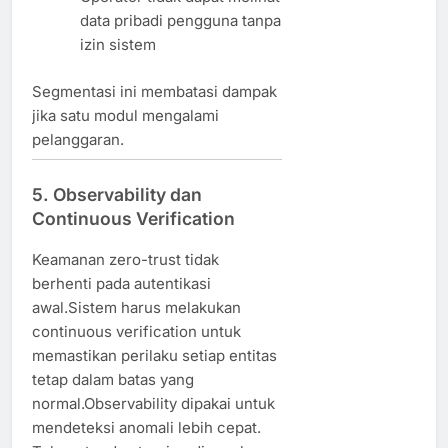
data pribadi pengguna tanpa
izin sistem
Segmentasi ini membatasi dampak
jika satu modul mengalami
pelanggaran.
5. Observability dan
Continuous Verification
Keamanan zero-trust tidak
berhenti pada autentikasi
awal.Sistem harus melakukan
continuous verification untuk
memastikan perilaku setiap entitas
tetap dalam batas yang
normal.Observability dipakai untuk
mendeteksi anomali lebih cepat.