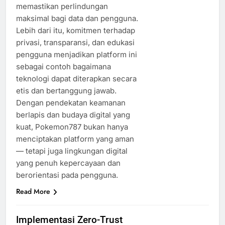
memastikan perlindungan
maksimal bagi data dan pengguna.
Lebih dari itu, komitmen terhadap
privasi, transparansi, dan edukasi
pengguna menjadikan platform ini
sebagai contoh bagaimana
teknologi dapat diterapkan secara
etis dan bertanggung jawab.
Dengan pendekatan keamanan
berlapis dan budaya digital yang
kuat, Pokemon787 bukan hanya
menciptakan platform yang aman
— tetapi juga lingkungan digital
yang penuh kepercayaan dan
berorientasi pada pengguna.
Read More
Implementasi Zero-Trust