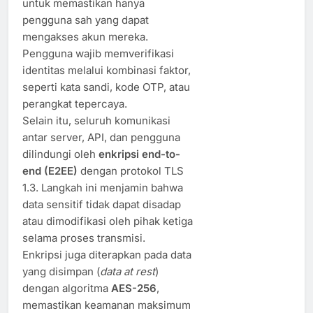
untuk memastikan hanya
pengguna sah yang dapat
mengakses akun mereka.
Pengguna wajib memverifikasi
identitas melalui kombinasi faktor,
seperti kata sandi, kode OTP, atau
perangkat tepercaya.
Selain itu, seluruh komunikasi
antar server, API, dan pengguna
dilindungi oleh
enkripsi end-to-
end (E2EE)
dengan protokol TLS
1.3. Langkah ini menjamin bahwa
data sensitif tidak dapat disadap
atau dimodifikasi oleh pihak ketiga
selama proses transmisi.
Enkripsi juga diterapkan pada data
yang disimpan (
data at rest
)
dengan algoritma
AES-256
,
memastikan keamanan maksimum