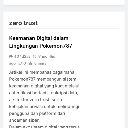
zero trust
Keamanan Digital dalam
Lingkungan Pokemon787
404d2a8
9 months
ago
0
8 mins
Artikel ini membahas bagaimana
Pokemon787 membangun sistem
keamanan digital yang kuat melalui
autentikasi berlapis, enkripsi data,
arsitektur zero trust, serta
kebijakan privasi untuk melindungi
pengguna dan platform dari
ancaman siber.
Dalam ekosistem digital yang terus