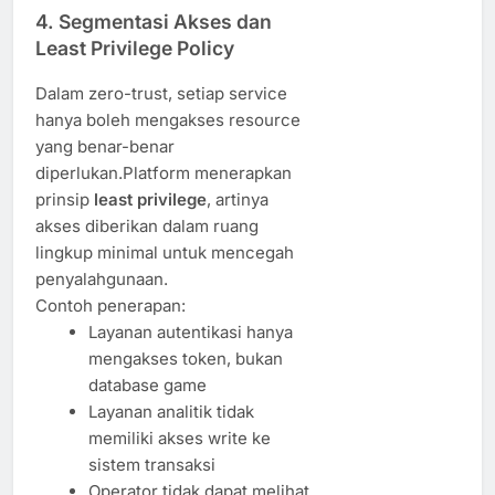
4. Segmentasi Akses dan
Least Privilege Policy
Dalam zero-trust, setiap service
hanya boleh mengakses resource
yang benar-benar
diperlukan.Platform menerapkan
prinsip
least privilege
, artinya
akses diberikan dalam ruang
lingkup minimal untuk mencegah
penyalahgunaan.
Contoh penerapan:
Layanan autentikasi hanya
mengakses token, bukan
database game
Layanan analitik tidak
memiliki akses write ke
sistem transaksi
Operator tidak dapat melihat