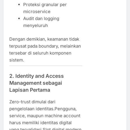
Proteksi granular per
microservice
Audit dan logging
menyeluruh
Dengan demikian, keamanan tidak
terpusat pada boundary, melainkan
tersebar di seluruh komponen
sistem.
2. Identity and Access
Management sebagai
Lapisan Pertama
Zero-trust dimulai dari
pengelolaan identitas.Pengguna,
service, maupun machine account
harus memiliki identitas digital
yang tervalidasi.Slot digital modern