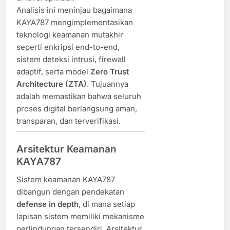
Analisis ini meninjau bagaimana
KAYA787 mengimplementasikan
teknologi keamanan mutakhir
seperti enkripsi end-to-end,
sistem deteksi intrusi, firewall
adaptif, serta model
Zero Trust
Architecture (ZTA)
. Tujuannya
adalah memastikan bahwa seluruh
proses digital berlangsung aman,
transparan, dan terverifikasi.
Arsitektur Keamanan
KAYA787
Sistem keamanan KAYA787
dibangun dengan pendekatan
defense in depth
, di mana setiap
lapisan sistem memiliki mekanisme
perlindungan tersendiri. Arsitektur