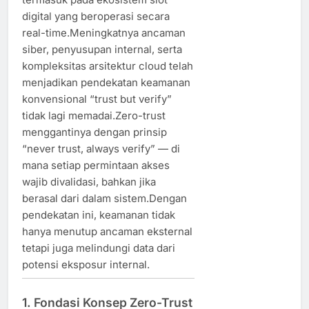
digital yang beroperasi secara
real-time.Meningkatnya ancaman
siber, penyusupan internal, serta
kompleksitas arsitektur cloud telah
menjadikan pendekatan keamanan
konvensional “trust but verify”
tidak lagi memadai.Zero-trust
menggantinya dengan prinsip
“never trust, always verify” — di
mana setiap permintaan akses
wajib divalidasi, bahkan jika
berasal dari dalam sistem.Dengan
pendekatan ini, keamanan tidak
hanya menutup ancaman eksternal
tetapi juga melindungi data dari
potensi eksposur internal.
1. Fondasi Konsep Zero-Trust