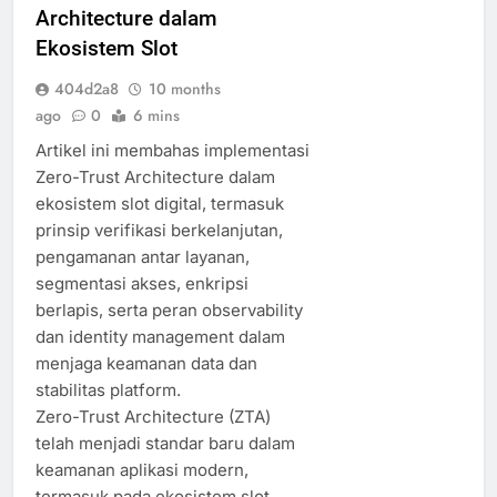
Architecture dalam
Ekosistem Slot
404d2a8
10 months
ago
0
6 mins
Artikel ini membahas implementasi
Zero-Trust Architecture dalam
ekosistem slot digital, termasuk
prinsip verifikasi berkelanjutan,
pengamanan antar layanan,
segmentasi akses, enkripsi
berlapis, serta peran observability
dan identity management dalam
menjaga keamanan data dan
stabilitas platform.
Zero-Trust Architecture (ZTA)
telah menjadi standar baru dalam
keamanan aplikasi modern,
termasuk pada ekosistem slot