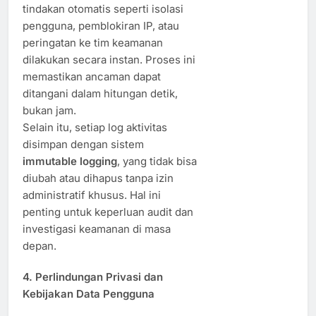
tindakan otomatis seperti isolasi
pengguna, pemblokiran IP, atau
peringatan ke tim keamanan
dilakukan secara instan. Proses ini
memastikan ancaman dapat
ditangani dalam hitungan detik,
bukan jam.
Selain itu, setiap log aktivitas
disimpan dengan sistem
immutable logging
, yang tidak bisa
diubah atau dihapus tanpa izin
administratif khusus. Hal ini
penting untuk keperluan audit dan
investigasi keamanan di masa
depan.
4. Perlindungan Privasi dan
Kebijakan Data Pengguna