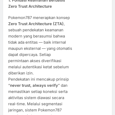
1. Fondasi Keamanan Berbasis
Zero Trust Architecture
Pokemon787 menerapkan konsep
Zero Trust Architecture (ZTA)
,
sebuah pendekatan keamanan
modern yang berasumsi bahwa
tidak ada entitas — baik internal
maupun eksternal — yang otomatis
dapat dipercaya. Setiap
permintaan akses diverifikasi
melalui autentikasi ketat sebelum
diberikan izin.
Pendekatan ini mencakup prinsip
“
never trust, always verify
” dan
memastikan setiap koneksi serta
aktivitas sistem diawasi secara
real-time. Melalui segmentasi
jaringan, sistem Pokemon787