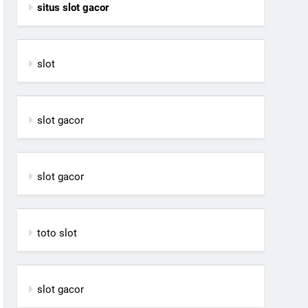
situs slot gacor
slot
slot gacor
slot gacor
toto slot
slot gacor