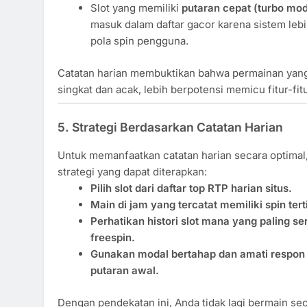
Slot yang memiliki
putaran cepat (turbo mo
masuk dalam daftar gacor karena sistem le
pola spin pengguna.
Catatan harian membuktikan bahwa permainan yang
singkat dan acak, lebih berpotensi memicu fitur-fit
5. Strategi Berdasarkan Catatan Harian
Untuk memanfaatkan catatan harian secara optimal
strategi yang dapat diterapkan:
Pilih slot dari daftar top RTP harian situs.
Main di jam yang tercatat memiliki spin tert
Perhatikan histori slot mana yang paling 
freespin.
Gunakan modal bertahap dan amati respon 
putaran awal.
Dengan pendekatan ini, Anda tidak lagi bermain seca