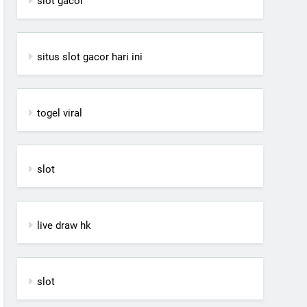
slot gacor
situs slot gacor hari ini
togel viral
slot
live draw hk
slot