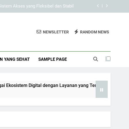
stem Akses yang Fleksibel dan Stabil
tal dengan Layanan yang Terintegrasi
tal dengan Layanan yang Terintegrasi
NEWSLETTER
RANDOM NEWS
ence
stem Akses yang Fleksibel dan Stabil
ang Menginspirasi Perempuan Untuk Sukses Dan Berdaya.
stem Akses yang Fleksibel dan Stabil
AN YANG SEHAT
SAMPLE PAGE
tal dengan Layanan yang Terintegrasi
tal dengan Layanan yang Terintegrasi
 Digital dengan Layanan yang Terintegrasi
LEBAH4D seb
3 Weeks Ago