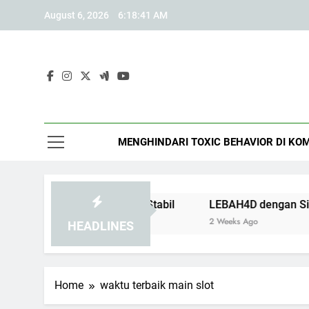
Skip
August 6, 2026
6:18:42 AM
to
content
Amb
Bergabung
MENGHINDARI TOXIC BEHAVIOR DI KO
g Fleksibel dan Stabil
LEBAH4D dengan Sistem Akses y
2 Weeks Ago
HEADLINES
Home
waktu terbaik main slot