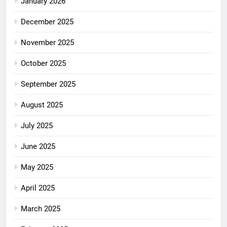
January 2026
December 2025
November 2025
October 2025
September 2025
August 2025
July 2025
June 2025
May 2025
April 2025
March 2025