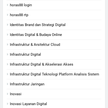
horas88 login
horas88 rtp
Identitas Brand dan Strategi Digital
Identitas Digital & Budaya Online
Infrastruktur & Arsitektur Cloud
Infrastruktur Digital
Infrastruktur Digital & Akselerasi Akses
Infrastruktur Digital Teknologi Platform Analisis Sistem
Infrastruktur Jaringan
Inovasi
Inovasi Layanan Digital