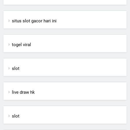
situs slot gacor hari ini
togel viral
slot
live draw hk
slot