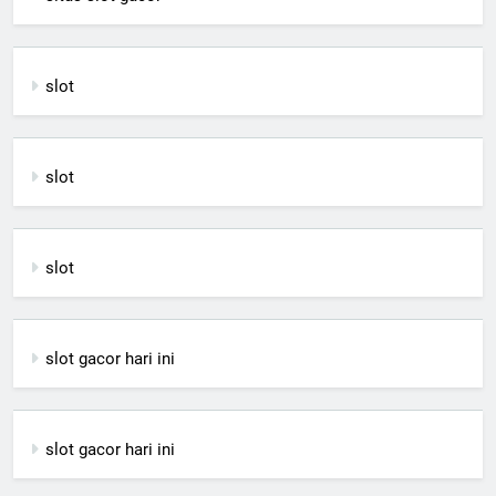
slot
slot
slot
slot gacor hari ini
slot gacor hari ini