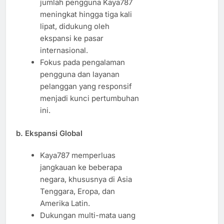
jumlah pengguna Kaya787
meningkat hingga tiga kali
lipat, didukung oleh
ekspansi ke pasar
internasional.
Fokus pada pengalaman
pengguna dan layanan
pelanggan yang responsif
menjadi kunci pertumbuhan
ini.
b. Ekspansi Global
Kaya787 memperluas
jangkauan ke beberapa
negara, khususnya di Asia
Tenggara, Eropa, dan
Amerika Latin.
Dukungan multi-mata uang