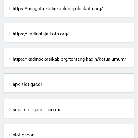
https://anggota.kadinkablimapuluhkota.org/
https://kadinbinjaikota.org/
https://kadinbekasikab.org/tentang-kadin/ketua-umum/
apk slot gacor
situs slot gacor hari ini
slot gacor