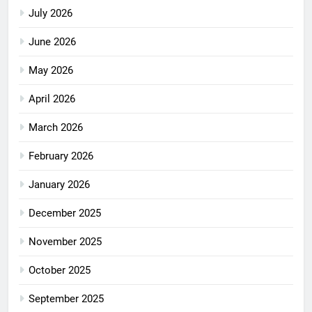
July 2026
June 2026
May 2026
April 2026
March 2026
February 2026
January 2026
December 2025
November 2025
October 2025
September 2025