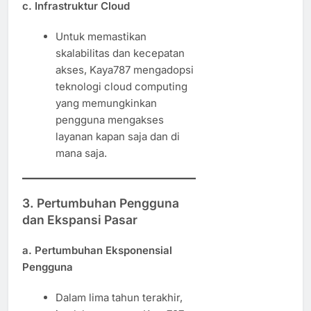
c. Infrastruktur Cloud
Untuk memastikan
skalabilitas dan kecepatan
akses, Kaya787 mengadopsi
teknologi cloud computing
yang memungkinkan
pengguna mengakses
layanan kapan saja dan di
mana saja.
3. Pertumbuhan Pengguna
dan Ekspansi Pasar
a. Pertumbuhan Eksponensial
Pengguna
Dalam lima tahun terakhir,