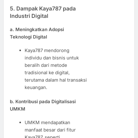
5. Dampak Kaya787 pada
Industri Digital
a. Meningkatkan Adopsi
Teknologi Digital
Kaya787 mendorong
individu dan bisnis untuk
beralih dari metode
tradisional ke digital,
terutama dalam hal transaksi
keuangan.
b. Kontribusi pada Digitalisasi
UMKM
UMKM mendapatkan
manfaat besar dari fitur
Kaya787, seperti