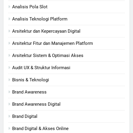
Analisis Pola Slot
Analisis Teknologi Platform
Arsitektur dan Kepercayaan Digital
Arsitektur Fitur dan Manajemen Platform
Arsitektur Sistem & Optimasi Akses
Audit UX & Struktur Informasi
Bisnis & Teknologi
Brand Awareness
Brand Awareness Digital
Brand Digital
Brand Digital & Akses Online