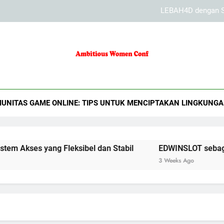
LEBAH4D dengan Si
EDWINSLOT sebagai Ekosistem Digi
LEBAH4D sebagai Ekosistem Digi
itious Women Confer
EDWINSLOT dengan Si
lah Dalam Ambitious Women Conference, Sebuah Konferensi Y
LEBAH4D dengan Si
MUNITAS GAME ONLINE: TIPS UNTUK MENCIPTAKAN LINGKUNG
EDWINSLOT sebagai Ekosistem Digi
LEBAH4D sebagai Ekosistem Digi
ang Fleksibel dan Stabil
EDWINSLOT sebagai Ekosistem
3 Weeks Ago