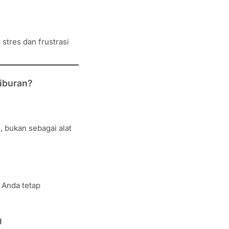
stres dan frustrasi
Hiburan?
 bukan sebagai alat
 Anda tetap
g