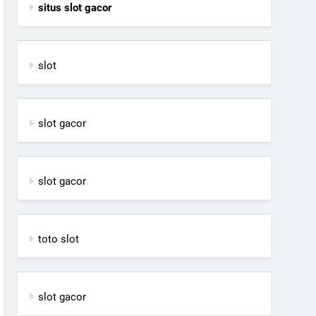
situs slot gacor
slot
slot gacor
slot gacor
toto slot
slot gacor