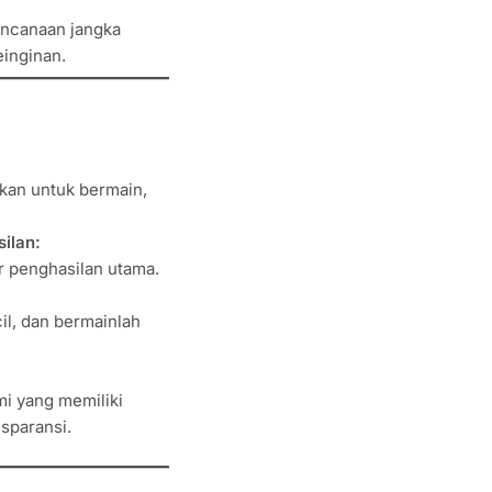
ncanaan jangka
einginan.
kan untuk bermain,
ilan:
r penghasilan utama.
l, dan bermainlah
mi yang memiliki
sparansi.