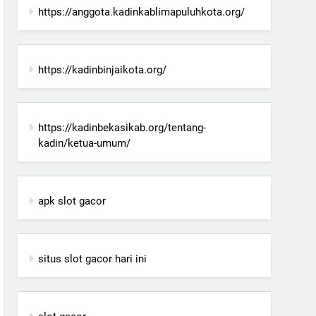
https://anggota.kadinkablimapuluhkota.org/
https://kadinbinjaikota.org/
https://kadinbekasikab.org/tentang-
kadin/ketua-umum/
apk slot gacor
situs slot gacor hari ini