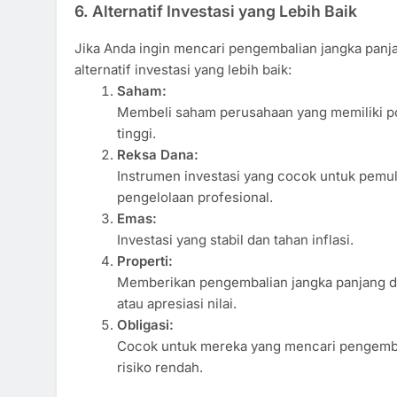
6. Alternatif Investasi yang Lebih Baik
Jika Anda ingin mencari pengembalian jangka panj
alternatif investasi yang lebih baik:
Saham:
Membeli saham perusahaan yang memiliki p
tinggi.
Reksa Dana:
Instrumen investasi yang cocok untuk pemu
pengelolaan profesional.
Emas:
Investasi yang stabil dan tahan inflasi.
Properti:
Memberikan pengembalian jangka panjang d
atau apresiasi nilai.
Obligasi:
Cocok untuk mereka yang mencari pengemba
risiko rendah.