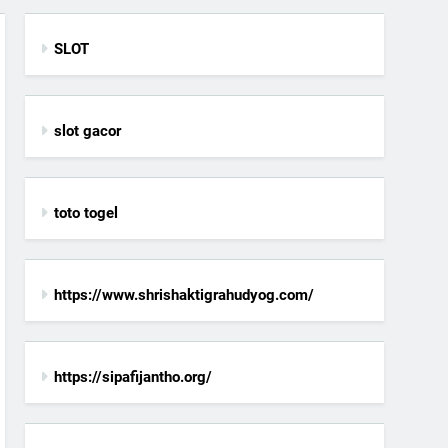
SLOT
slot gacor
toto togel
https://www.shrishaktigrahudyog.com/
https://sipafijantho.org/