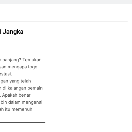
i Jangka
gka panjang? Temukan
asan mengapa togel
stasi.
gan yang telah
n di kalangan pemain
g. Apakah benar
lebih dalam mengenai
akah itu memenuhi