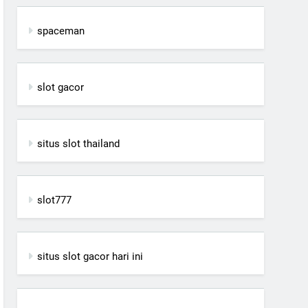
spaceman
slot gacor
situs slot thailand
slot777
situs slot gacor hari ini