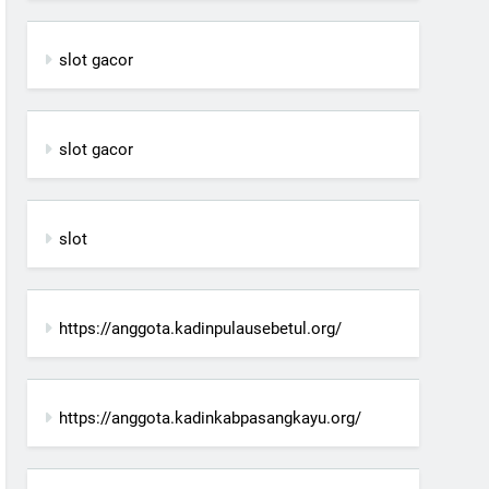
slot gacor
slot gacor
slot
https://anggota.kadinpulausebetul.org/
https://anggota.kadinkabpasangkayu.org/