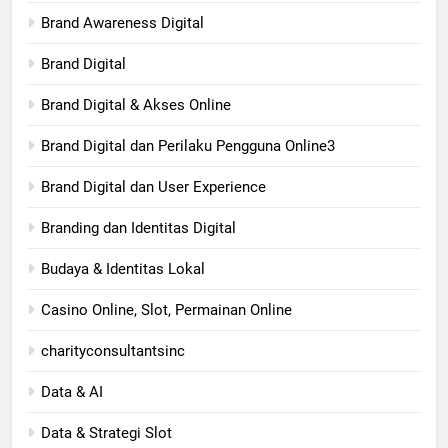
Brand Awareness Digital
Brand Digital
Brand Digital & Akses Online
Brand Digital dan Perilaku Pengguna Online3
Brand Digital dan User Experience
Branding dan Identitas Digital
Budaya & Identitas Lokal
Casino Online, Slot, Permainan Online
charityconsultantsinc
Data & AI
Data & Strategi Slot