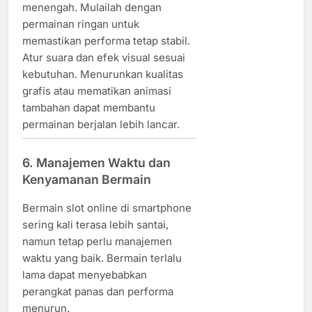
menengah. Mulailah dengan
permainan ringan untuk
memastikan performa tetap stabil.
Atur suara dan efek visual sesuai
kebutuhan. Menurunkan kualitas
grafis atau mematikan animasi
tambahan dapat membantu
permainan berjalan lebih lancar.
6. Manajemen Waktu dan
Kenyamanan Bermain
Bermain slot online di smartphone
sering kali terasa lebih santai,
namun tetap perlu manajemen
waktu yang baik. Bermain terlalu
lama dapat menyebabkan
perangkat panas dan performa
menurun.