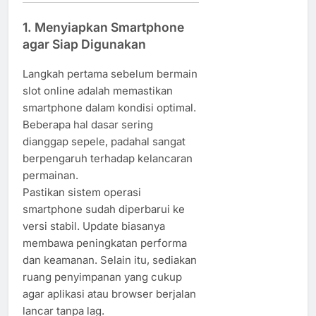
1. Menyiapkan Smartphone
agar Siap Digunakan
Langkah pertama sebelum bermain
slot online adalah memastikan
smartphone dalam kondisi optimal.
Beberapa hal dasar sering
dianggap sepele, padahal sangat
berpengaruh terhadap kelancaran
permainan.
Pastikan sistem operasi
smartphone sudah diperbarui ke
versi stabil. Update biasanya
membawa peningkatan performa
dan keamanan. Selain itu, sediakan
ruang penyimpanan yang cukup
agar aplikasi atau browser berjalan
lancar tanpa lag.