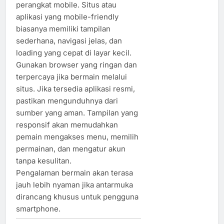
perangkat mobile. Situs atau
aplikasi yang mobile-friendly
biasanya memiliki tampilan
sederhana, navigasi jelas, dan
loading yang cepat di layar kecil.
Gunakan browser yang ringan dan
terpercaya jika bermain melalui
situs. Jika tersedia aplikasi resmi,
pastikan mengunduhnya dari
sumber yang aman. Tampilan yang
responsif akan memudahkan
pemain mengakses menu, memilih
permainan, dan mengatur akun
tanpa kesulitan.
Pengalaman bermain akan terasa
jauh lebih nyaman jika antarmuka
dirancang khusus untuk pengguna
smartphone.