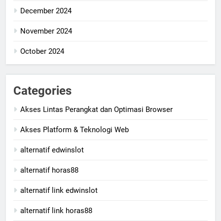
December 2024
November 2024
October 2024
Categories
Akses Lintas Perangkat dan Optimasi Browser
Akses Platform & Teknologi Web
alternatif edwinslot
alternatif horas88
alternatif link edwinslot
alternatif link horas88