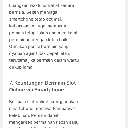
Luangkan waktu istirahat secara
berkala. Selain menjaga
smartphone tetap optimal,
kebiasaan ini juga membantu
pemain tetap fokus dan menikmati
permainan dengan lebih baik.
Gunakan posisi bermain yang
nyaman agar tidak cepat lelah,
terutama jika bermain dalam waktu
cukup lama.
7. Keuntungan Bermain Slot
Online via Smartphone
Bermain slot online menggunakan
smartphone menawarkan banyak
kelebihan. Pemain dapat
mengakses permainan kapan saja,