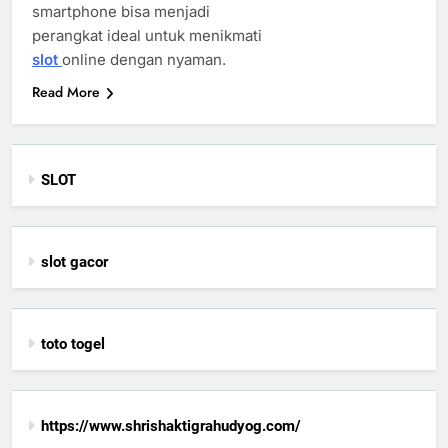
smartphone bisa menjadi
perangkat ideal untuk menikmati
slot
online dengan nyaman.
Read More
SLOT
slot gacor
toto togel
https://www.shrishaktigrahudyog.com/