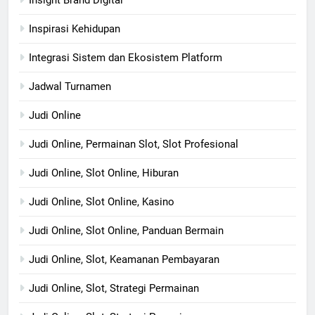
Insight Brand Digital
Inspirasi Kehidupan
Integrasi Sistem dan Ekosistem Platform
Jadwal Turnamen
Judi Online
Judi Online, Permainan Slot, Slot Profesional
Judi Online, Slot Online, Hiburan
Judi Online, Slot Online, Kasino
Judi Online, Slot Online, Panduan Bermain
Judi Online, Slot, Keamanan Pembayaran
Judi Online, Slot, Strategi Permainan