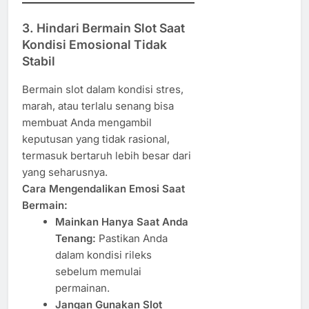
3. Hindari Bermain Slot Saat
Kondisi Emosional Tidak
Stabil
Bermain slot dalam kondisi stres,
marah, atau terlalu senang bisa
membuat Anda mengambil
keputusan yang tidak rasional,
termasuk bertaruh lebih besar dari
yang seharusnya.
Cara Mengendalikan Emosi Saat
Bermain:
Mainkan Hanya Saat Anda
Tenang:
Pastikan Anda
dalam kondisi rileks
sebelum memulai
permainan.
Jangan Gunakan Slot