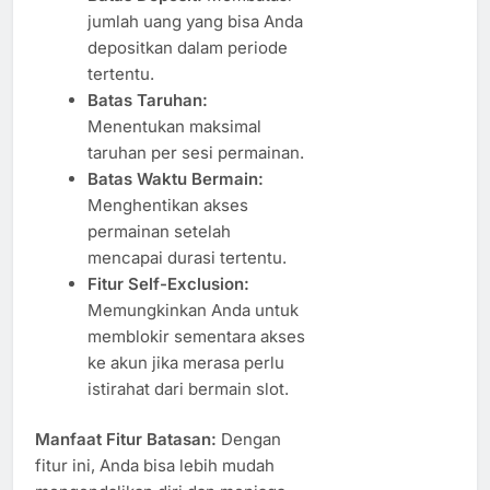
jumlah uang yang bisa Anda
depositkan dalam periode
tertentu.
Batas Taruhan:
Menentukan maksimal
taruhan per sesi permainan.
Batas Waktu Bermain:
Menghentikan akses
permainan setelah
mencapai durasi tertentu.
Fitur Self-Exclusion:
Memungkinkan Anda untuk
memblokir sementara akses
ke akun jika merasa perlu
istirahat dari bermain slot.
Manfaat Fitur Batasan:
Dengan
fitur ini, Anda bisa lebih mudah