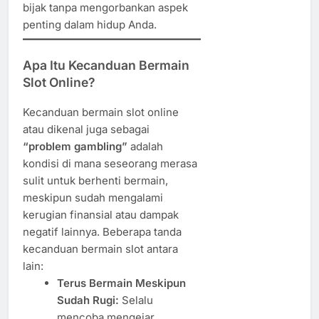
bijak tanpa mengorbankan aspek
penting dalam hidup Anda.
Apa Itu Kecanduan Bermain
Slot Online?
Kecanduan bermain slot online
atau dikenal juga sebagai
“problem gambling”
adalah
kondisi di mana seseorang merasa
sulit untuk berhenti bermain,
meskipun sudah mengalami
kerugian finansial atau dampak
negatif lainnya. Beberapa tanda
kecanduan bermain slot antara
lain:
Terus Bermain Meskipun
Sudah Rugi:
Selalu
mencoba mengejar