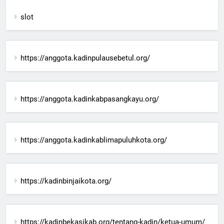
slot
https://anggota.kadinpulausebetul.org/
https://anggota.kadinkabpasangkayu.org/
https://anggota.kadinkablimapuluhkota.org/
https://kadinbinjaikota.org/
https://kadinbekasikab.org/tentang-kadin/ketua-umum/