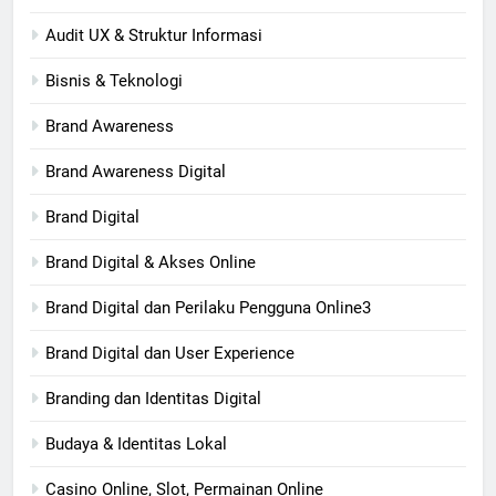
Audit UX & Struktur Informasi
Bisnis & Teknologi
Brand Awareness
Brand Awareness Digital
Brand Digital
Brand Digital & Akses Online
Brand Digital dan Perilaku Pengguna Online3
Brand Digital dan User Experience
Branding dan Identitas Digital
Budaya & Identitas Lokal
Casino Online, Slot, Permainan Online