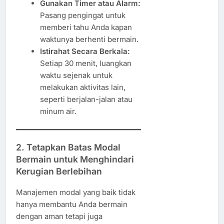
Gunakan Timer atau Alarm:
Pasang pengingat untuk
memberi tahu Anda kapan
waktunya berhenti bermain.
Istirahat Secara Berkala:
Setiap 30 menit, luangkan
waktu sejenak untuk
melakukan aktivitas lain,
seperti berjalan-jalan atau
minum air.
2. Tetapkan Batas Modal
Bermain untuk Menghindari
Kerugian Berlebihan
Manajemen modal yang baik tidak
hanya membantu Anda bermain
dengan aman tetapi juga