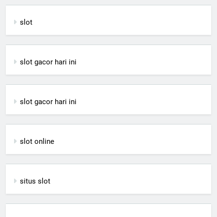
slot
slot gacor hari ini
slot gacor hari ini
slot online
situs slot