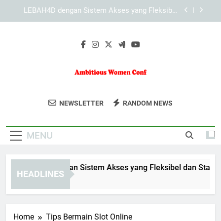
Skip
EDWINSLOT sebagai Ekosistem Digital dengan
to
Layanan yang Terintegrasi
content
LEBAH4D sebagai Ekosistem Digital dengan
Layanan yang Terintegrasi
EDWINSLOT dengan Sistem Akses yang Fleksibel
dan Stabil
LEBAH4D dengan Sistem Akses yang Fleksibel
dan Stabil
Ambitious
Bergabunglah Dalam Ambitious Women
EDWINSLOT sebagai Ekosistem Digital dengan
NEWSLETTER
RANDOM NEWS
Layanan yang Terintegrasi
Women
Conference, Sebuah Konferensi Yang
LEBAH4D sebagai Ekosistem Digital dengan
Menginspirasi Perempuan Untuk Sukses
Layanan yang Terintegrasi
Conference
MENU
Dan Berdaya.
DWINSLOT dengan Sistem Akses yang Fleksibel dan Stabil
HEADLINES
 Weeks Ago
Home
Tips Bermain Slot Online