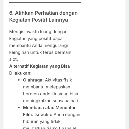
6. Alihkan Perhatian dengan
Kegiatan Positif Lainnya
Mengisi waktu luang dengan
kegiatan yang positif dapat
membantu Anda mengurangi
keinginan untuk terus bermain
slot.
Alternatif Kegiatan yang Bisa
Dilakukan:
Olahraga:
Aktivitas fisik
membantu melepaskan
hormon endorfin yang bisa
meningkatkan suasana hati.
Membaca atau Menonton
Film:
Isi waktu Anda dengan
hiburan yang tidak
melibatkan risiko finansial.