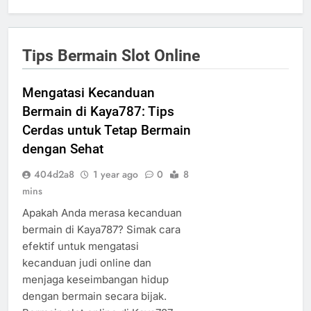
Tips Bermain Slot Online
Mengatasi Kecanduan
Bermain di Kaya787: Tips
Cerdas untuk Tetap Bermain
dengan Sehat
404d2a8
1 year ago
0
8
mins
Apakah Anda merasa kecanduan
bermain di Kaya787? Simak cara
efektif untuk mengatasi
kecanduan judi online dan
menjaga keseimbangan hidup
dengan bermain secara bijak.