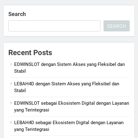
Search
SEARCH
Recent Posts
EDWINSLOT dengan Sistem Akses yang Fleksibel dan
Stabil
LEBAH4D dengan Sistem Akses yang Fleksibel dan
Stabil
EDWINSLOT sebagai Ekosistem Digital dengan Layanan
yang Terintegrasi
LEBAH4D sebagai Ekosistem Digital dengan Layanan
yang Terintegrasi