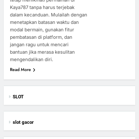
Kaya787 tanpa harus terjebak
dalam kecanduan. Mulailah dengan
menetapkan batasan waktu dan
modal bermain, gunakan fitur
pembatasan di platform, dan
jangan ragu untuk mencari
bantuan jika merasa kesulitan
mengendalikan diri.
Read More
SLOT
slot gacor