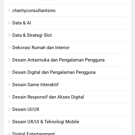
charityconsultantsinc
Data & AI
Data & Strategi Slot
Dekorasi Rumah dan Interior
Desain Antarmuka dan Pengalaman Pengguna
Desain Digital dan Pengalaman Pengguna
Desain Game Interaktif
Desain Responsif dan Akses Digital
Desain UI/UX
Desain UX/UI & Teknologi Mobile
Digital Entertainment