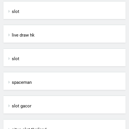
slot
live draw hk
slot
spaceman
slot gacor