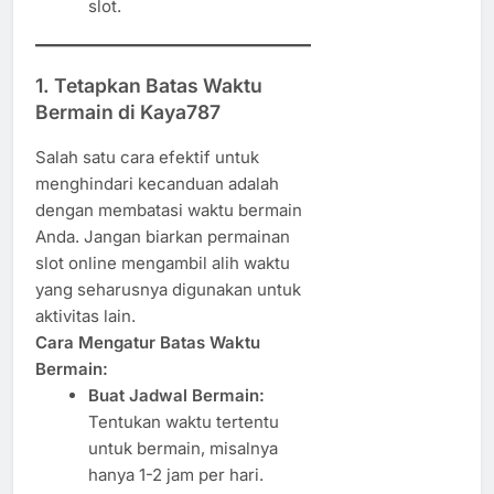
slot.
1. Tetapkan Batas Waktu
Bermain di Kaya787
Salah satu cara efektif untuk
menghindari kecanduan adalah
dengan membatasi waktu bermain
Anda. Jangan biarkan permainan
slot online mengambil alih waktu
yang seharusnya digunakan untuk
aktivitas lain.
Cara Mengatur Batas Waktu
Bermain:
Buat Jadwal Bermain:
Tentukan waktu tertentu
untuk bermain, misalnya
hanya 1-2 jam per hari.