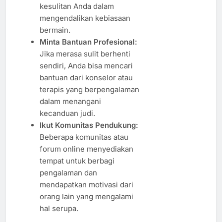
kesulitan Anda dalam
mengendalikan kebiasaan
bermain.
Minta Bantuan Profesional:
Jika merasa sulit berhenti
sendiri, Anda bisa mencari
bantuan dari konselor atau
terapis yang berpengalaman
dalam menangani
kecanduan judi.
Ikut Komunitas Pendukung:
Beberapa komunitas atau
forum online menyediakan
tempat untuk berbagi
pengalaman dan
mendapatkan motivasi dari
orang lain yang mengalami
hal serupa.