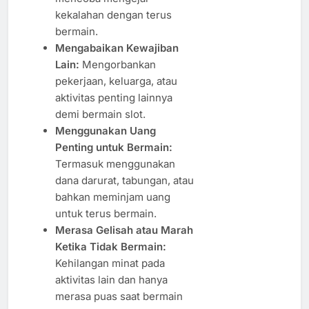
kekalahan dengan terus
bermain.
Mengabaikan Kewajiban
Lain:
Mengorbankan
pekerjaan, keluarga, atau
aktivitas penting lainnya
demi bermain slot.
Menggunakan Uang
Penting untuk Bermain:
Termasuk menggunakan
dana darurat, tabungan, atau
bahkan meminjam uang
untuk terus bermain.
Merasa Gelisah atau Marah
Ketika Tidak Bermain:
Kehilangan minat pada
aktivitas lain dan hanya
merasa puas saat bermain