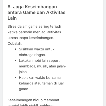
8. Jaga Keseimbangan
antara Game dan Aktivitas
Lain
Stres dalam game sering terjadi
ketika bermain menjadi aktivitas
utama tanpa keseimbangan.
Cobalah:
Sisihkan waktu untuk
olahraga ringan.
Lakukan hobi lain seperti
membaca, musik, atau jalan-
jalan.
Habiskan waktu bersama
keluarga atau teman di luar
game.
Keseimbangan hidup membuat
mental lebih stabil, sehingga