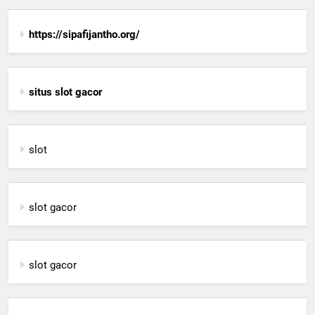
https://sipafijantho.org/
situs slot gacor
slot
slot gacor
slot gacor