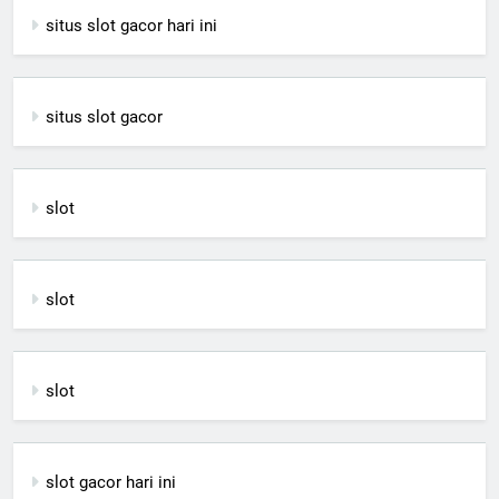
situs slot gacor hari ini
situs slot gacor
slot
slot
slot
slot gacor hari ini