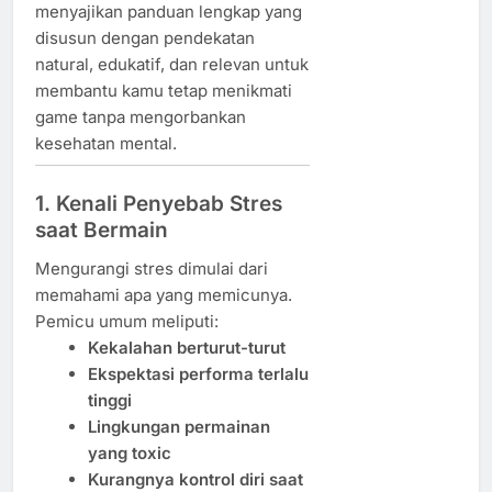
menyajikan panduan lengkap yang
disusun dengan pendekatan
natural, edukatif, dan relevan untuk
membantu kamu tetap menikmati
game tanpa mengorbankan
kesehatan mental.
1. Kenali Penyebab Stres
saat Bermain
Mengurangi stres dimulai dari
memahami apa yang memicunya.
Pemicu umum meliputi:
Kekalahan berturut-turut
Ekspektasi performa terlalu
tinggi
Lingkungan permainan
yang toxic
Kurangnya kontrol diri saat