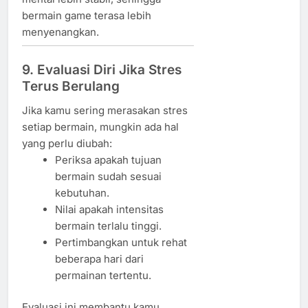
bermain game terasa lebih
menyenangkan.
9. Evaluasi Diri Jika Stres
Terus Berulang
Jika kamu sering merasakan stres
setiap bermain, mungkin ada hal
yang perlu diubah:
Periksa apakah tujuan
bermain sudah sesuai
kebutuhan.
Nilai apakah intensitas
bermain terlalu tinggi.
Pertimbangkan untuk rehat
beberapa hari dari
permainan tertentu.
Evaluasi ini membantu kamu