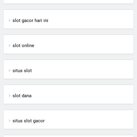
slot gacor hari ini
slot online
situs slot
slot dana
situs slot gacor