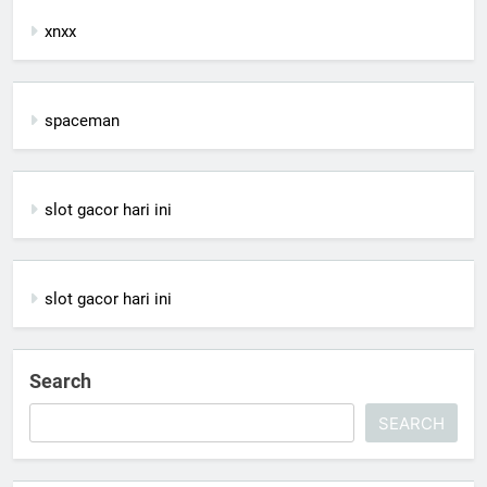
xnxx
spaceman
slot gacor hari ini
slot gacor hari ini
Search
SEARCH