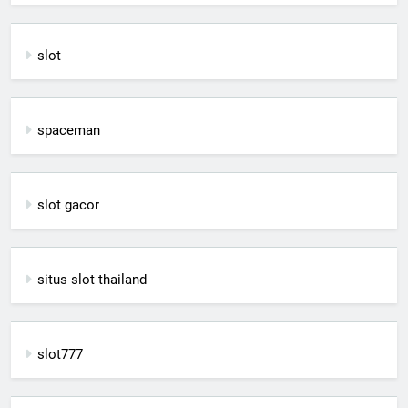
slot
spaceman
slot gacor
situs slot thailand
slot777