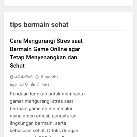
tips bermain sehat
Cara Mengurangi Stres saat
Bermain Game Online agar
Tetap Menyenangkan dan
Sehat
404d2a8
8 months
ago
0
7 mins
Panduan lengkap untuk membantu
gamer mengurangi stres saat
bermain game online melalui
manajemen emosi, pengaturan
lingkungan bermain, serta
kebiasaan sehat. Ditulis dengan