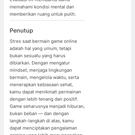
memahami kondisi mental dan
memberikan ruang untuk pulih.
Penutup
Stres saat bermain game online
adalah hal yang umum, tetapi
bukan sesuatu yang harus
dibiarkan. Dengan mengatur
mindset, menjaga lingkungan
bermain, mengelola waktu, serta
menerapkan kebiasaan sehat,
kamu dapat menikmati permainan
dengan lebih tenang dan positif.
Game seharusnya menjadi hiburan,
bukan beban — dan dengan
langkah-langkah di atas, kamu
dapat menciptakan pengalaman