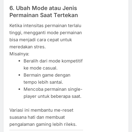
6. Ubah Mode atau Jenis
Permainan Saat Tertekan
Ketika intensitas permainan terlalu
tinggi, mengganti mode permainan
bisa menjadi cara cepat untuk
meredakan stres.
Misalnya:
Beralih dari mode kompetitif
ke mode casual.
Bermain game dengan
tempo lebih santai.
Mencoba permainan single-
player untuk beberapa saat.
Variasi ini membantu me-reset
suasana hati dan membuat
pengalaman gaming lebih rileks.