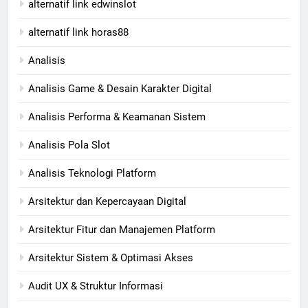
alternatif link edwinslot
alternatif link horas88
Analisis
Analisis Game & Desain Karakter Digital
Analisis Performa & Keamanan Sistem
Analisis Pola Slot
Analisis Teknologi Platform
Arsitektur dan Kepercayaan Digital
Arsitektur Fitur dan Manajemen Platform
Arsitektur Sistem & Optimasi Akses
Audit UX & Struktur Informasi