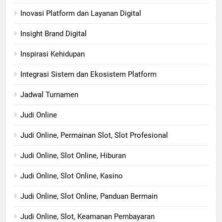
Inovasi Platform dan Layanan Digital
Insight Brand Digital
Inspirasi Kehidupan
Integrasi Sistem dan Ekosistem Platform
Jadwal Turnamen
Judi Online
Judi Online, Permainan Slot, Slot Profesional
Judi Online, Slot Online, Hiburan
Judi Online, Slot Online, Kasino
Judi Online, Slot Online, Panduan Bermain
Judi Online, Slot, Keamanan Pembayaran