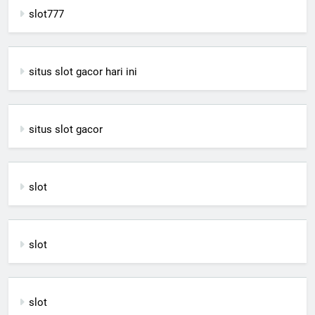
slot777
situs slot gacor hari ini
situs slot gacor
slot
slot
slot