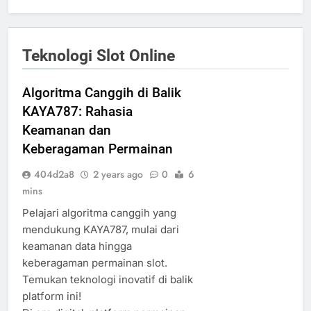
Teknologi Slot Online
Algoritma Canggih di Balik
KAYA787: Rahasia
Keamanan dan
Keberagaman Permainan
404d2a8
2 years ago
0
6
mins
Pelajari algoritma canggih yang
mendukung KAYA787, mulai dari
keamanan data hingga
keberagaman permainan slot.
Temukan teknologi inovatif di balik
platform ini!