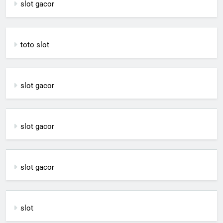
slot gacor
toto slot
slot gacor
slot gacor
slot gacor
slot