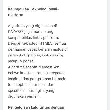
Keunggulan Teknologi Multi-
Platform
Algoritma yang digunakan di
KAYA787 juga mendukung
kompatibilitas lintas platform.
Dengan teknologi
HTML5
, semua
permainan dapat berjalan mulus di
perangkat apa pun, baik desktop
maupun ponsel.
Algoritma adaptif memastikan
bahwa kualitas grafis, kecepatan
loading, dan pengalaman bermain
tetap optimal, terlepas dari
spesifikasi perangkat yang
digunakan pemain.
Pengelolaan Lalu Lintas dengan