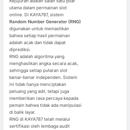
Kejujuran adalah salah satu pilar
utama dalam permainan slot
online. Di KAYA787, sistem
Random Number Generator (RNG)
digunakan untuk memastikan
bahwa setiap hasil permainan
adalah acak dan tidak dapat
diprediksi.
RNG adalah algoritma yang
menghasilkan angka secara acak,
sehingga setiap putaran slot
benar-benar independen. Sistem
ini tidak hanya menciptakan
peluang yang adil, tetapi juga
memberikan rasa percaya kepada
pemain bahwa tidak ada manipulasi
di balik layar.
RNG di KAYA787 telah melalui
sertifikasi oleh lembaga audit