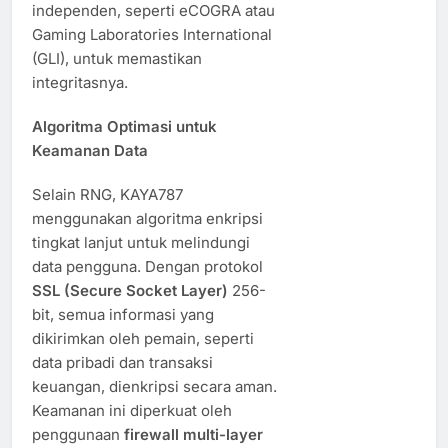
independen, seperti eCOGRA atau
Gaming Laboratories International
(GLI), untuk memastikan
integritasnya.
Algoritma Optimasi untuk
Keamanan Data
Selain RNG, KAYA787
menggunakan algoritma enkripsi
tingkat lanjut untuk melindungi
data pengguna. Dengan protokol
SSL (Secure Socket Layer)
256-
bit, semua informasi yang
dikirimkan oleh pemain, seperti
data pribadi dan transaksi
keuangan, dienkripsi secara aman.
Keamanan ini diperkuat oleh
penggunaan
firewall multi-layer