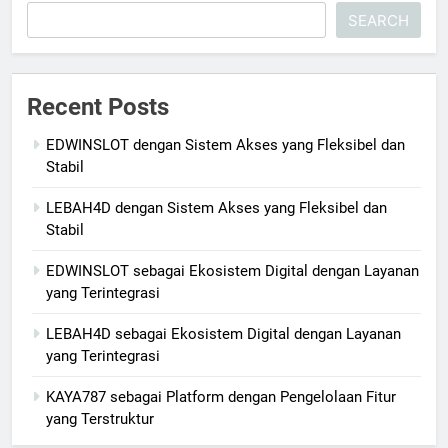
SEARCH
Recent Posts
EDWINSLOT dengan Sistem Akses yang Fleksibel dan
Stabil
LEBAH4D dengan Sistem Akses yang Fleksibel dan
Stabil
EDWINSLOT sebagai Ekosistem Digital dengan Layanan
yang Terintegrasi
LEBAH4D sebagai Ekosistem Digital dengan Layanan
yang Terintegrasi
KAYA787 sebagai Platform dengan Pengelolaan Fitur
yang Terstruktur