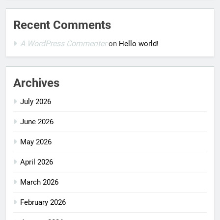
Recent Comments
A WordPress Commenter
on
Hello world!
Archives
July 2026
June 2026
May 2026
April 2026
March 2026
February 2026