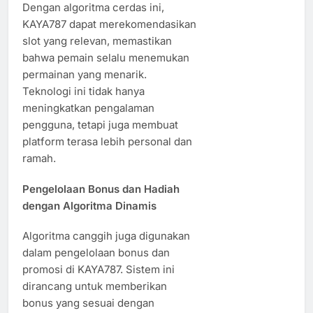
Dengan algoritma cerdas ini,
KAYA787 dapat merekomendasikan
slot yang relevan, memastikan
bahwa pemain selalu menemukan
permainan yang menarik.
Teknologi ini tidak hanya
meningkatkan pengalaman
pengguna, tetapi juga membuat
platform terasa lebih personal dan
ramah.
Pengelolaan Bonus dan Hadiah
dengan Algoritma Dinamis
Algoritma canggih juga digunakan
dalam pengelolaan bonus dan
promosi di KAYA787. Sistem ini
dirancang untuk memberikan
bonus yang sesuai dengan