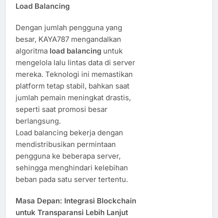
Load Balancing
Dengan jumlah pengguna yang
besar, KAYA787 mengandalkan
algoritma
load balancing
untuk
mengelola lalu lintas data di server
mereka. Teknologi ini memastikan
platform tetap stabil, bahkan saat
jumlah pemain meningkat drastis,
seperti saat promosi besar
berlangsung.
Load balancing bekerja dengan
mendistribusikan permintaan
pengguna ke beberapa server,
sehingga menghindari kelebihan
beban pada satu server tertentu.
Masa Depan: Integrasi Blockchain
untuk Transparansi Lebih Lanjut