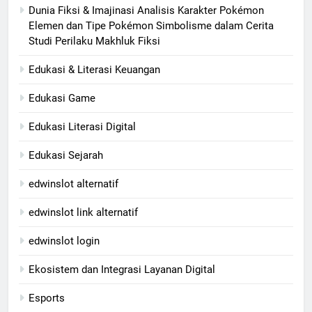
Dunia Fiksi & Imajinasi Analisis Karakter Pokémon
Elemen dan Tipe Pokémon Simbolisme dalam Cerita
Studi Perilaku Makhluk Fiksi
Edukasi & Literasi Keuangan
Edukasi Game
Edukasi Literasi Digital
Edukasi Sejarah
edwinslot alternatif
edwinslot link alternatif
edwinslot login
Ekosistem dan Integrasi Layanan Digital
Esports