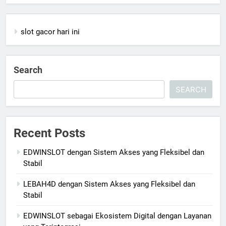
slot gacor hari ini
Search
SEARCH
Recent Posts
EDWINSLOT dengan Sistem Akses yang Fleksibel dan
Stabil
LEBAH4D dengan Sistem Akses yang Fleksibel dan
Stabil
EDWINSLOT sebagai Ekosistem Digital dengan Layanan