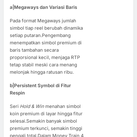
a|Megaways dan Variasi Baris
Pada format Megaways jumlah
simbol tiap reel berubah dinamika
setiap putaran.Pengembang
menempatkan simbol premium di
baris tambahan secara
proporsional kecil, menjaga RTP
tetap stabil meski cara menang
melonjak hingga ratusan ribu.
b|Persistent Symbol di Fitur
Respin
Seri
Hold & Win
menahan simbol
koin premium di layar hingga fitur
selesai.Semakin banyak simbol
premium terkunci, semakin tinggi
pengali total.Dalam Money Train 4