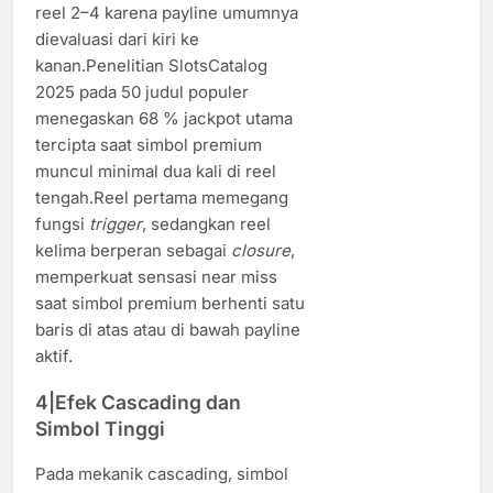
reel 2–4 karena payline umumnya
dievaluasi dari kiri ke
kanan.Penelitian SlotsCatalog
2025 pada 50 judul populer
menegaskan 68 % jackpot utama
tercipta saat simbol premium
muncul minimal dua kali di reel
tengah.Reel pertama memegang
fungsi
trigger
, sedangkan reel
kelima berperan sebagai
closure
,
memperkuat sensasi near miss
saat simbol premium berhenti satu
baris di atas atau di bawah payline
aktif.
4|Efek Cascading dan
Simbol Tinggi
Pada mekanik cascading, simbol