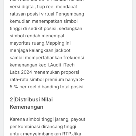
versi digital, tiap reel mendapat
ratusan posisi virtual.Pengembang
kemudian menempatkan simbol
tinggi di sedikit posisi, sedangkan
simbol rendah menempati
mayoritas ruang.Mapping ini
menjaga kelangkaan jackpot
sambil mempertahankan frekuensi
kemenangan kecil.Audit iTech
Labs 2024 menemukan proporsi
rata-rata simbol premium hanya 3–
5 % per reel dibanding total posisi.
2|Distribusi Nilai
Kemenangan
Karena simbol tinggi jarang, payout
per kombinasi dirancang tinggi
untuk menyeimbangkan RTP.Jika