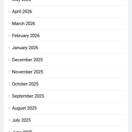
April 2026
March 2026
February 2026
January 2026
December 2025
November 2025
October 2025
September 2025
August 2025
July 2025