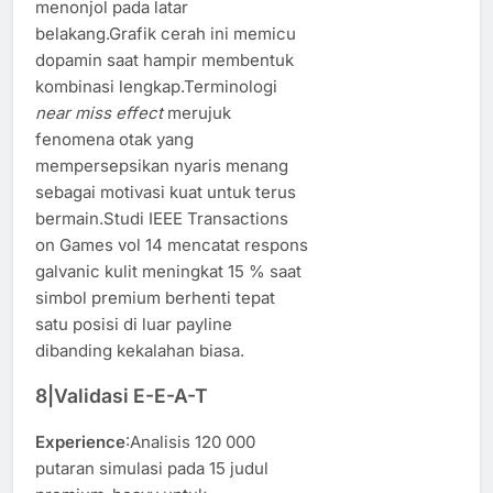
menonjol pada latar
belakang.Grafik cerah ini memicu
dopamin saat hampir membentuk
kombinasi lengkap.Terminologi
near miss effect
merujuk
fenomena otak yang
mempersepsikan nyaris menang
sebagai motivasi kuat untuk terus
bermain.Studi IEEE Transactions
on Games vol 14 mencatat respons
galvanic kulit meningkat 15 % saat
simbol premium berhenti tepat
satu posisi di luar payline
dibanding kekalahan biasa.
8|Validasi E-E-A-T
Experience
:Analisis 120 000
putaran simulasi pada 15 judul