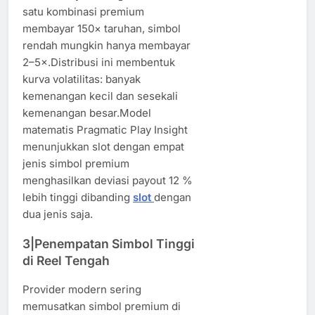
satu kombinasi premium
membayar 150× taruhan, simbol
rendah mungkin hanya membayar
2–5×.Distribusi ini membentuk
kurva volatilitas: banyak
kemenangan kecil dan sesekali
kemenangan besar.Model
matematis Pragmatic Play Insight
menunjukkan slot dengan empat
jenis simbol premium
menghasilkan deviasi payout 12 %
lebih tinggi dibanding
slot
dengan
dua jenis saja.
3|Penempatan Simbol Tinggi
di Reel Tengah
Provider modern sering
memusatkan simbol premium di