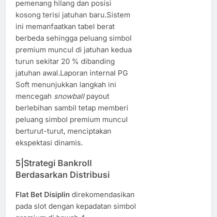
pemenang hilang dan posisi
kosong terisi jatuhan baru.Sistem
ini memanfaatkan tabel berat
berbeda sehingga peluang simbol
premium muncul di jatuhan kedua
turun sekitar 20 % dibanding
jatuhan awal.Laporan internal PG
Soft menunjukkan langkah ini
mencegah
snowball
payout
berlebihan sambil tetap memberi
peluang simbol premium muncul
berturut-turut, menciptakan
ekspektasi dinamis.
5|Strategi Bankroll
Berdasarkan Distribusi
Flat Bet Disiplin
direkomendasikan
pada slot dengan kepadatan simbol