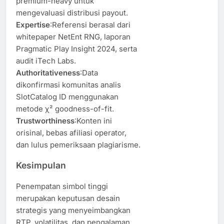
premium-heavy untuk
mengevaluasi distribusi payout.
Expertise
:Referensi berasal dari
whitepaper NetEnt RNG, laporan
Pragmatic Play Insight 2024, serta
audit iTech Labs.
Authoritativeness
:Data
dikonfirmasi komunitas analis
SlotCatalog ID menggunakan
metode χ² goodness-of-fit.
Trustworthiness
:Konten ini
orisinal, bebas afiliasi operator,
dan lulus pemeriksaan plagiarisme.
Kesimpulan
Penempatan simbol tinggi
merupakan keputusan desain
strategis yang menyeimbangkan
RTP, volatilitas, dan pengalaman