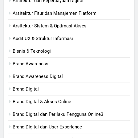
Arsitektur dan Kepercayaan Digital
Arsitektur Fitur dan Manajemen Platform
Arsitektur Sistem & Optimasi Akses
Audit UX & Struktur Informasi
Bisnis & Teknologi
Brand Awareness
Brand Awareness Digital
Brand Digital
Brand Digital & Akses Online
Brand Digital dan Perilaku Pengguna Online3
Brand Digital dan User Experience