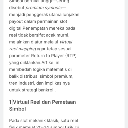
Simbol bernilai tinggi—sering
disebut
premium symbols
—
menjadi penggerak utama lonjakan
payout dalam permainan slot
digital.Penempatan mereka pada
reel tidak bersifat acak murni,
melainkan diatur melalui
virtual
reel mapping
agar tetap sesuai
parameter Return to Player (RTP)
yang diiklankan.Artikel ini
membedah logika matematis di
balik distribusi simbol premium,
tren industri, dan implikasinya
untuk strategi bankroll.
1|Virtual Reel dan Pemetaan
Simbol
Pada slot mekanik klasik, satu reel
fisik memuat 20–24 simbol fisik.Di