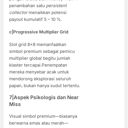
penambahan satu
persistent
collector
menaikkan potensi
payout kumulatif 5 – 10 %.
c|Progressive Multiplier Grid
Slot grid 8×8 memanfaatkan
simbol premium sebagai pemicu
multiplier global begitu jumlah
klaster tercapai.Penempatan
mereka menyebar acak untuk
mendorong eksplorasi seluruh
papan, bukan hanya sudut tertentu.
7|Aspek Psikologis dan Near
Miss
Visual simbol premium—biasanya
berwarna emas atau merah—