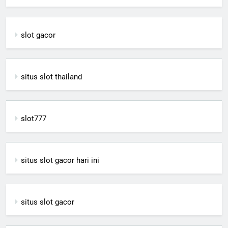
slot gacor
situs slot thailand
slot777
situs slot gacor hari ini
situs slot gacor