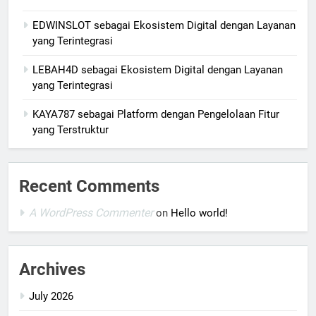
EDWINSLOT sebagai Ekosistem Digital dengan Layanan
yang Terintegrasi
LEBAH4D sebagai Ekosistem Digital dengan Layanan
yang Terintegrasi
KAYA787 sebagai Platform dengan Pengelolaan Fitur
yang Terstruktur
Recent Comments
A WordPress Commenter
on
Hello world!
Archives
July 2026