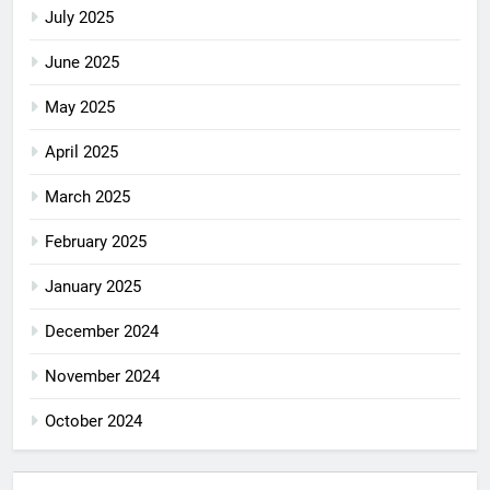
July 2025
June 2025
May 2025
April 2025
March 2025
February 2025
January 2025
December 2024
November 2024
October 2024