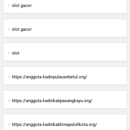
slot gacor
slot gacor
slot
https://anggota.kadinpulausebetul.org/
https://anggota.kadinkabpasangkayu.org/
https://anggota.kadinkablimapuluhkota.org/