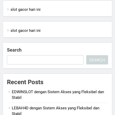
slot gacor hari ini
slot gacor hari ini
Search
SEARCH
Recent Posts
EDWINSLOT dengan Sistem Akses yang Fleksibel dan
Stabil
LEBAH4D dengan Sistem Akses yang Fleksibel dan
Stabil