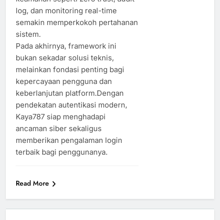
log, dan monitoring real-time
semakin memperkokoh pertahanan
sistem.
Pada akhirnya, framework ini
bukan sekadar solusi teknis,
melainkan fondasi penting bagi
kepercayaan pengguna dan
keberlanjutan platform.Dengan
pendekatan autentikasi modern,
Kaya787 siap menghadapi
ancaman siber sekaligus
memberikan pengalaman login
terbaik bagi penggunanya.
Read More