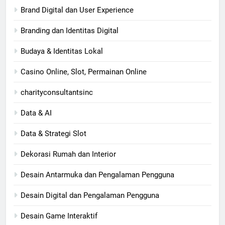
Brand Digital dan User Experience
Branding dan Identitas Digital
Budaya & Identitas Lokal
Casino Online, Slot, Permainan Online
charityconsultantsinc
Data & AI
Data & Strategi Slot
Dekorasi Rumah dan Interior
Desain Antarmuka dan Pengalaman Pengguna
Desain Digital dan Pengalaman Pengguna
Desain Game Interaktif