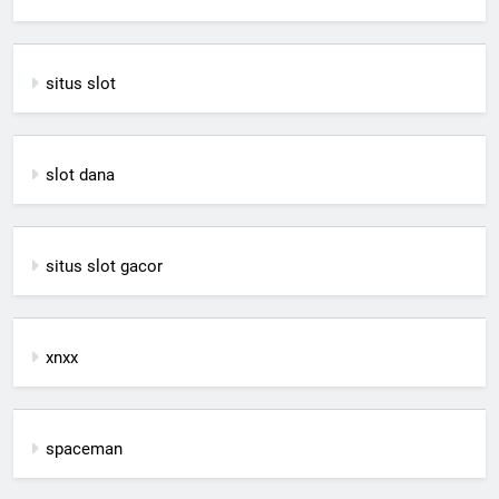
situs slot
slot dana
situs slot gacor
xnxx
spaceman