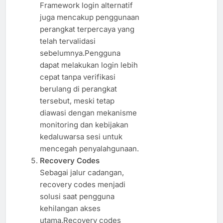
Framework login alternatif
juga mencakup penggunaan
perangkat terpercaya yang
telah tervalidasi
sebelumnya.Pengguna
dapat melakukan login lebih
cepat tanpa verifikasi
berulang di perangkat
tersebut, meski tetap
diawasi dengan mekanisme
monitoring dan kebijakan
kedaluwarsa sesi untuk
mencegah penyalahgunaan.
Recovery Codes
Sebagai jalur cadangan,
recovery codes menjadi
solusi saat pengguna
kehilangan akses
utama.Recovery codes