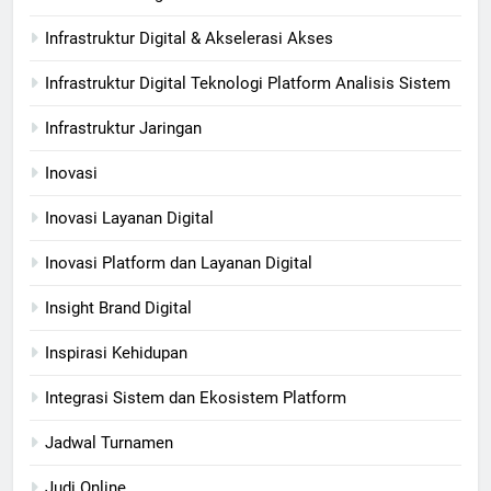
Infrastruktur Digital & Akselerasi Akses
Infrastruktur Digital Teknologi Platform Analisis Sistem
Infrastruktur Jaringan
Inovasi
Inovasi Layanan Digital
Inovasi Platform dan Layanan Digital
Insight Brand Digital
Inspirasi Kehidupan
Integrasi Sistem dan Ekosistem Platform
Jadwal Turnamen
Judi Online