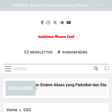
Skip
EDWINSLOT sebagai Ekosistem Digital dengan
to
Layanan yang Terintegrasi
content
LEBAH4D sebagai Ekosistem Digital dengan
Layanan yang Terintegrasi
EDWINSLOT dengan Sistem Akses yang Fleksibel
dan Stabil
LEBAH4D dengan Sistem Akses yang Fleksibel
dan Stabil
Ambitious
Bergabunglah Dalam Ambitious Women
EDWINSLOT sebagai Ekosistem Digital dengan
NEWSLETTER
RANDOM NEWS
Layanan yang Terintegrasi
Women
Conference, Sebuah Konferensi Yang
LEBAH4D sebagai Ekosistem Digital dengan
Menginspirasi Perempuan Untuk Sukses
Layanan yang Terintegrasi
Conference
MENU
Dan Berdaya.
WINSLOT dengan Sistem Akses yang Fleksibel dan Stabil
HEADLINES
Week Ago
Home
SSO