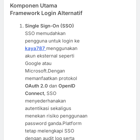
Komponen Utama
Framework Login Alternatif
Single Sign-On (SSO)
SSO memudahkan
pengguna untuk login ke
kaya787
menggunakan
akun eksternal seperti
Google atau
Microsoft.Dengan
memanfaatkan protokol
OAuth 2.0
dan
OpenID
Connect
, SSO
menyederhanakan
autentikasi sekaligus
menekan risiko penggunaan
password ganda.Platform
tetap melengkapi SSO
dengan audit log serta