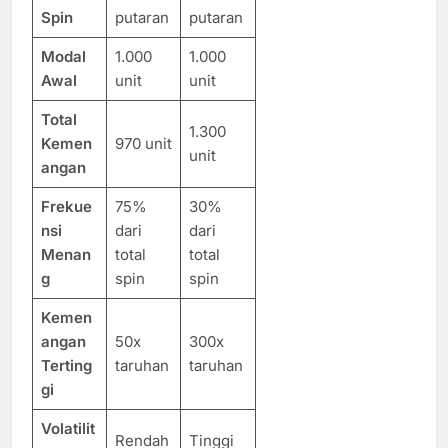
Spin
putaran
putaran
Modal
1.000
1.000
Awal
unit
unit
Total
1.300
Kemen
970 unit
unit
angan
Frekue
75%
30%
nsi
dari
dari
Menan
total
total
g
spin
spin
Kemen
angan
50x
300x
Terting
taruhan
taruhan
gi
Volatilit
Rendah
Tinggi