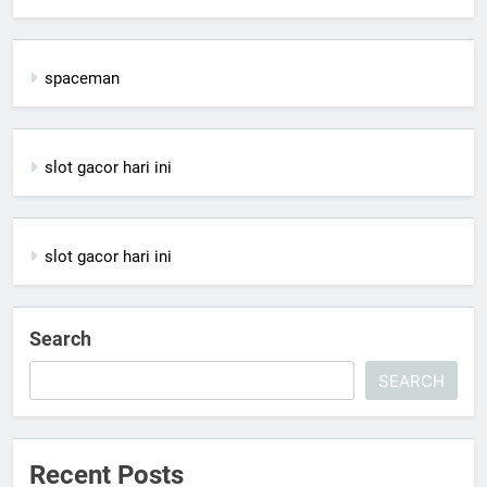
spaceman
slot gacor hari ini
slot gacor hari ini
Search
SEARCH
Recent Posts