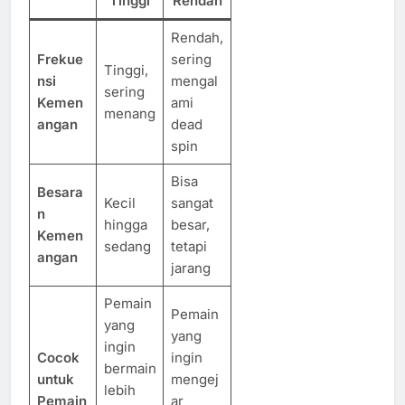
Tinggi
Rendah
Rendah,
Frekue
sering
Tinggi,
nsi
mengal
sering
Kemen
ami
menang
angan
dead
spin
Bisa
Besara
Kecil
sangat
n
hingga
besar,
Kemen
sedang
tetapi
angan
jarang
Pemain
Pemain
yang
yang
ingin
Cocok
ingin
bermain
untuk
mengej
lebih
Pemain
ar