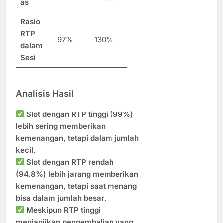
as
Rasio
RTP
97%
130%
dalam
Sesi
Analisis Hasil
Slot dengan RTP tinggi (99%)
lebih sering memberikan
kemenangan, tetapi dalam jumlah
kecil
.
Slot dengan RTP rendah
(94.8%) lebih jarang memberikan
kemenangan, tetapi saat menang
bisa dalam jumlah besar
.
Meskipun RTP tinggi
menjanjikan pengembalian yang