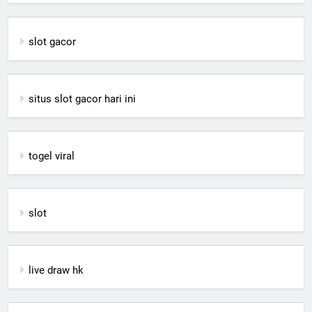
slot gacor
situs slot gacor hari ini
togel viral
slot
live draw hk