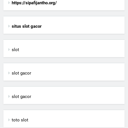
https://sipafijantho.org/
situs slot gacor
slot
slot gacor
slot gacor
toto slot