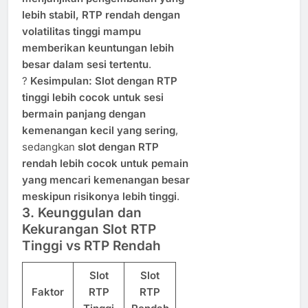
lebih stabil, RTP rendah dengan
volatilitas tinggi mampu
memberikan keuntungan lebih
besar dalam sesi tertentu
.
?
Kesimpulan:
Slot dengan RTP
tinggi lebih cocok untuk sesi
bermain panjang dengan
kemenangan kecil yang sering
,
sedangkan
slot dengan RTP
rendah lebih cocok untuk pemain
yang mencari kemenangan besar
meskipun risikonya lebih tinggi
.
3. Keunggulan dan
Kekurangan Slot RTP
Tinggi vs RTP Rendah
Slot
Slot
Faktor
RTP
RTP