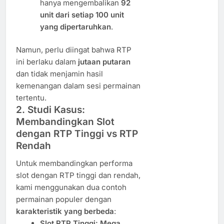
hanya mengembalikan
92
unit dari setiap 100 unit
yang dipertaruhkan
.
Namun, perlu diingat bahwa RTP
ini berlaku dalam
jutaan putaran
dan tidak menjamin hasil
kemenangan dalam sesi permainan
tertentu.
2. Studi Kasus:
Membandingkan Slot
dengan RTP Tinggi vs RTP
Rendah
Untuk membandingkan performa
slot dengan RTP tinggi dan rendah,
kami menggunakan dua contoh
permainan populer dengan
karakteristik yang berbeda
:
Slot RTP Tinggi:
Mega