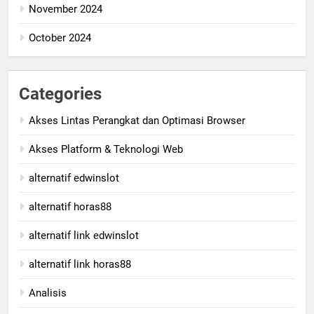
November 2024
October 2024
Categories
Akses Lintas Perangkat dan Optimasi Browser
Akses Platform & Teknologi Web
alternatif edwinslot
alternatif horas88
alternatif link edwinslot
alternatif link horas88
Analisis