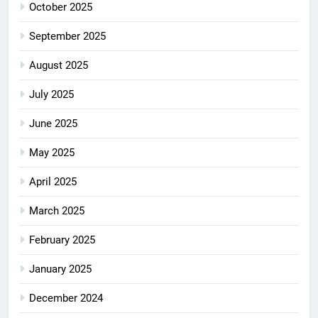
October 2025
September 2025
August 2025
July 2025
June 2025
May 2025
April 2025
March 2025
February 2025
January 2025
December 2024