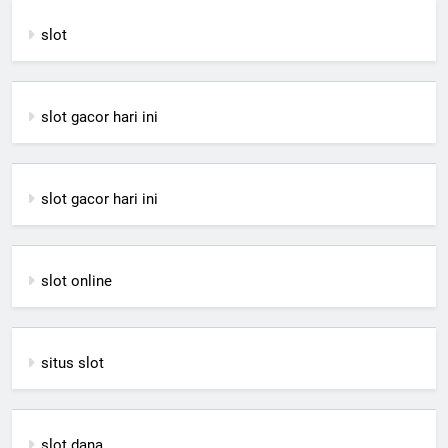
slot
slot gacor hari ini
slot gacor hari ini
slot online
situs slot
slot dana