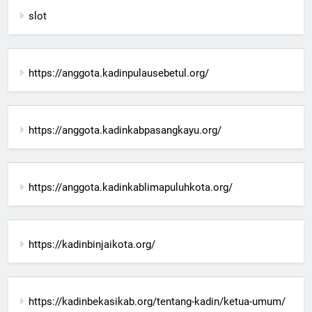
slot
https://anggota.kadinpulausebetul.org/
https://anggota.kadinkabpasangkayu.org/
https://anggota.kadinkablimapuluhkota.org/
https://kadinbinjaikota.org/
https://kadinbekasikab.org/tentang-kadin/ketua-umum/