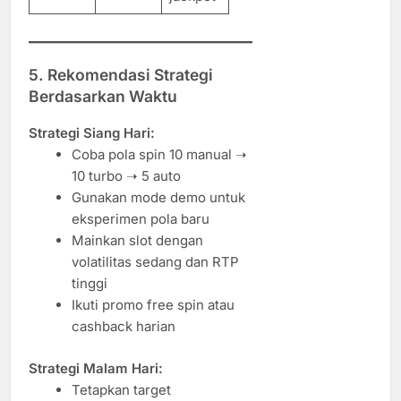
5. Rekomendasi Strategi
Berdasarkan Waktu
Strategi Siang Hari:
Coba pola spin 10 manual ➝
10 turbo ➝ 5 auto
Gunakan mode demo untuk
eksperimen pola baru
Mainkan slot dengan
volatilitas sedang dan RTP
tinggi
Ikuti promo free spin atau
cashback harian
Strategi Malam Hari:
Tetapkan target