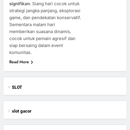
signifikan
. Siang hari cocok untuk
strategi jangka panjang, eksplorasi
game, dan pendekatan konservatif.
Sementara malam hari
memberikan suasana dinamis,
cocok untuk pemain agresif dan
siap bersaing dalam event
komunitas.
Read More
SLOT
slot gacor