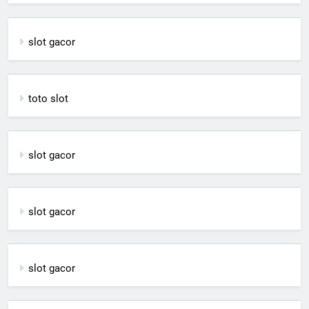
slot gacor
toto slot
slot gacor
slot gacor
slot gacor