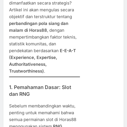
dimanfaatkan secara strategis?
Artikel ini akan mengulas secara
objektif dan terstruktur tentang
perbandingan pola siang dan
malam di Horas88
, dengan
mempertimbangkan faktor teknis,
statistik komunitas, dan
pendekatan berdasarkan
E-E-A-T
(Experience, Expertise,
Authoritativeness,
Trustworthiness)
.
1. Pemahaman Dasar: Slot
dan RNG
Sebelum membandingkan waktu,
penting untuk memahami bahwa
semua permainan slot di Horas88
menggunakan sistem
RNG