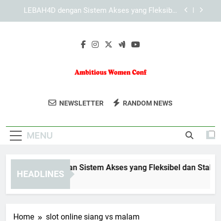
Skip
EDWINSLOT sebagai Ekosistem Digital dengan
to
Layanan yang Terintegrasi
content
LEBAH4D sebagai Ekosistem Digital dengan
Layanan yang Terintegrasi
EDWINSLOT dengan Sistem Akses yang Fleksibel
dan Stabil
LEBAH4D dengan Sistem Akses yang Fleksibel
dan Stabil
Ambitious
Bergabunglah Dalam Ambitious Women
EDWINSLOT sebagai Ekosistem Digital dengan
NEWSLETTER
RANDOM NEWS
Layanan yang Terintegrasi
Women
Conference, Sebuah Konferensi Yang
LEBAH4D sebagai Ekosistem Digital dengan
Menginspirasi Perempuan Untuk Sukses
Layanan yang Terintegrasi
Conference
MENU
Dan Berdaya.
WINSLOT dengan Sistem Akses yang Fleksibel dan Stabil
HEADLINES
Weeks Ago
Home
slot online siang vs malam