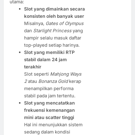
utama:
Slot yang dimainkan secara
konsisten oleh banyak user
Misalnya,
Gates of Olympus
dan
Starlight Princess
yang
hampir selalu masuk daftar
top-played setiap harinya.
Slot yang memiliki RTP
stabil dalam 24 jam
terakhir
Slot seperti
Mahjong Ways
2
atau
Bonanza Gold
kerap
menampilkan performa
stabil pada jam tertentu.
Slot yang mencatatkan
frekuensi kemenangan
mini atau scatter tinggi
Hal ini menunjukkan sistem
sedang dalam kondisi