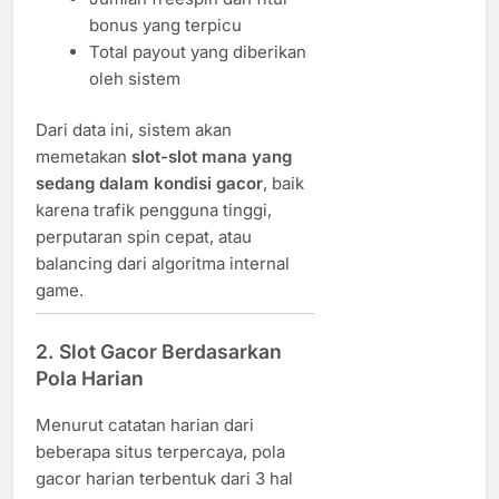
bonus yang terpicu
Total payout yang diberikan
oleh sistem
Dari data ini, sistem akan
memetakan
slot-slot mana yang
sedang dalam kondisi gacor
, baik
karena trafik pengguna tinggi,
perputaran spin cepat, atau
balancing dari algoritma internal
game.
2. Slot Gacor Berdasarkan
Pola Harian
Menurut catatan harian dari
beberapa situs terpercaya, pola
gacor harian terbentuk dari 3 hal