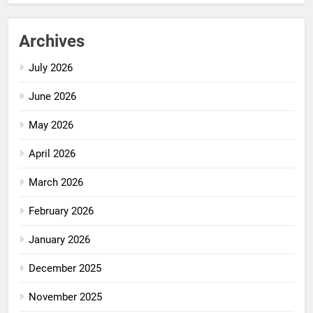
Archives
July 2026
June 2026
May 2026
April 2026
March 2026
February 2026
January 2026
December 2025
November 2025