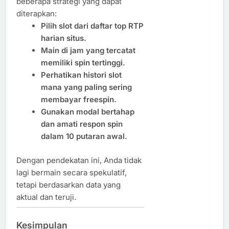
beberapa strategi yang dapat
diterapkan:
Pilih slot dari daftar top RTP
harian situs.
Main di jam yang tercatat
memiliki spin tertinggi.
Perhatikan histori slot
mana yang paling sering
membayar freespin.
Gunakan modal bertahap
dan amati respon spin
dalam 10 putaran awal.
Dengan pendekatan ini, Anda tidak
lagi bermain secara spekulatif,
tetapi berdasarkan data yang
aktual dan teruji.
Kesimpulan