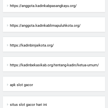
https://anggota.kadinkabpasangkayu.org/
https://anggota.kadinkablimapuluhkota.org/
https://kadinbinjaikota.org/
https://kadinbekasikab.org/tentang-kadin/ketua-umum/
apk slot gacor
situs slot gacor hari ini