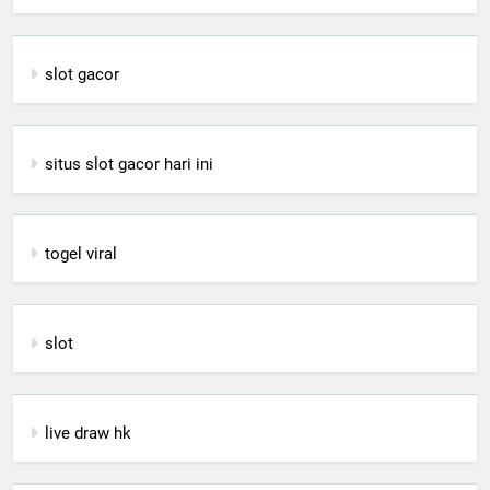
slot gacor
situs slot gacor hari ini
togel viral
slot
live draw hk