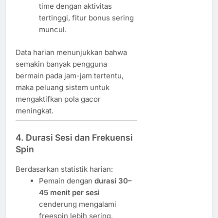
time dengan aktivitas
tertinggi, fitur bonus sering
muncul.
Data harian menunjukkan bahwa
semakin banyak pengguna
bermain pada jam-jam tertentu,
maka peluang sistem untuk
mengaktifkan pola gacor
meningkat.
4. Durasi Sesi dan Frekuensi
Spin
Berdasarkan statistik harian:
Pemain dengan
durasi 30–
45 menit per sesi
cenderung mengalami
freespin lebih sering.