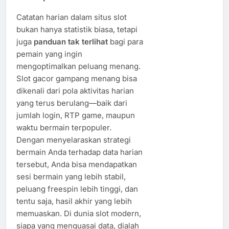
Catatan harian dalam situs slot
bukan hanya statistik biasa, tetapi
juga
panduan tak terlihat
bagi para
pemain yang ingin
mengoptimalkan peluang menang.
Slot gacor gampang menang bisa
dikenali dari pola aktivitas harian
yang terus berulang—baik dari
jumlah login, RTP game, maupun
waktu bermain terpopuler.
Dengan menyelaraskan strategi
bermain Anda terhadap data harian
tersebut, Anda bisa mendapatkan
sesi bermain yang lebih stabil,
peluang freespin lebih tinggi, dan
tentu saja, hasil akhir yang lebih
memuaskan. Di dunia slot modern,
siapa yang menguasai data, dialah