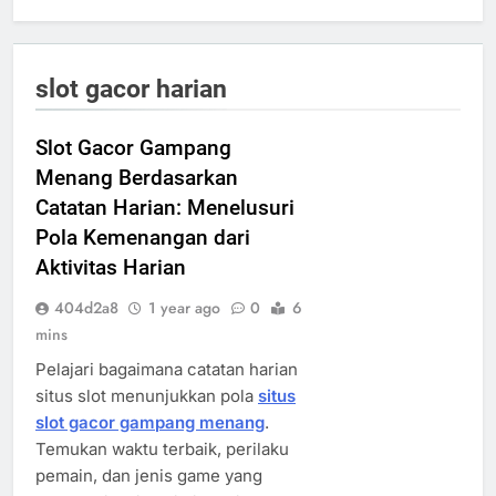
slot gacor harian
Slot Gacor Gampang
Menang Berdasarkan
Catatan Harian: Menelusuri
Pola Kemenangan dari
Aktivitas Harian
404d2a8
1 year ago
0
6
mins
Pelajari bagaimana catatan harian
situs slot menunjukkan pola
situs
slot gacor gampang menang
.
Temukan waktu terbaik, perilaku
pemain, dan jenis game yang