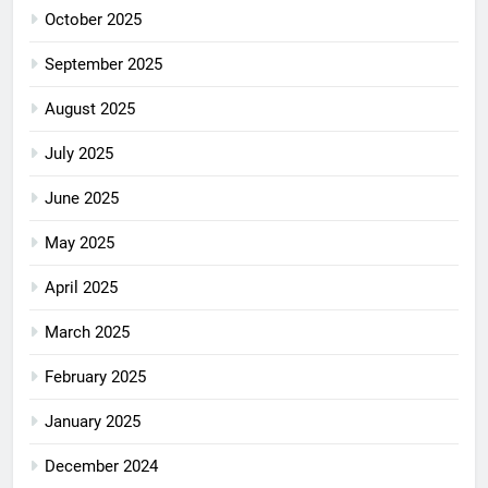
October 2025
September 2025
August 2025
July 2025
June 2025
May 2025
April 2025
March 2025
February 2025
January 2025
December 2024