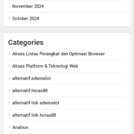
November 2024
October 2024
Categories
Akses Lintas Perangkat dan Optimasi Browser
Akses Platform & Teknologi Web
alternatif edwinslot
alternatif horas88
alternatif link edwinslot
alternatif link horas88
Analisis