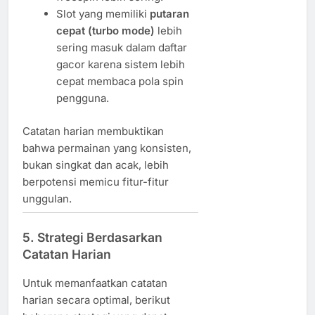
Slot yang memiliki
putaran
cepat (turbo mode)
lebih
sering masuk dalam daftar
gacor karena sistem lebih
cepat membaca pola spin
pengguna.
Catatan harian membuktikan
bahwa permainan yang konsisten,
bukan singkat dan acak, lebih
berpotensi memicu fitur-fitur
unggulan.
5. Strategi Berdasarkan
Catatan Harian
Untuk memanfaatkan catatan
harian secara optimal, berikut