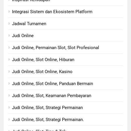
Integrasi Sistem dan Ekosistem Platform
Jadwal Turnamen
Judi Online
Judi Online, Permainan Slot, Slot Profesional
Judi Online, Slot Online, Hiburan
Judi Online, Slot Online, Kasino
Judi Online, Slot Online, Panduan Bermain
Judi Online, Slot, Keamanan Pembayaran
Judi Online, Slot, Strategi Permainan
Judi Online, Slot, Strategi Permainan.