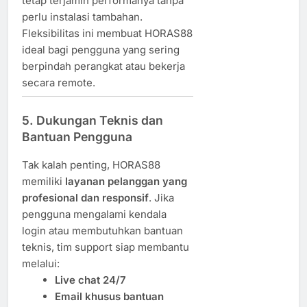
tetap
terjamin
performanya
tanpa
perlu
instalasi
tambahan.
Fleksibilitas
ini
membuat
HORAS88
ideal
bagi
pengguna
yang
sering
berpindah
perangkat
atau
bekerja
secara
remote.
5.
Dukungan
Teknis
dan
Bantuan
Pengguna
Tak
kalah
penting,
HORAS88
memiliki
layanan
pelanggan
yang
profesional
dan
responsif
.
Jika
pengguna
mengalami
kendala
login
atau
membutuhkan
bantuan
teknis,
tim
support
siap
membantu
melalui:
Live
chat
24/
7
Email
khusus
bantuan