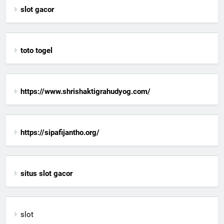
slot gacor
toto togel
https://www.shrishaktigrahudyog.com/
https://sipafijantho.org/
situs slot gacor
slot