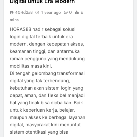
Digital untuk Era Modern
404d2a8
1 year ago
0
6
mins
HORAS88
hadir
sebagai
solusi
login
digital
terbaik
untuk
era
modern,
dengan
kecepatan
akses,
keamanan
tinggi,
dan
antarmuka
ramah
pengguna
yang
mendukung
mobilitas
masa
kini.
Di
tengah
gelombang
transformasi
digital
yang
tak
terbendung,
kebutuhan
akan
sistem
login
yang
cepat,
aman,
dan
fleksibel
menjadi
hal
yang
tidak
bisa
diabaikan.
Baik
untuk
keperluan
kerja,
belajar,
maupun
akses
ke
berbagai
layanan
digital,
masyarakat
kini
menuntut
sistem
otentikasi
yang
bisa