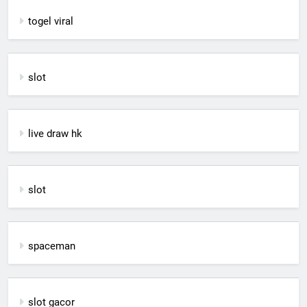
togel viral
slot
live draw hk
slot
spaceman
slot gacor