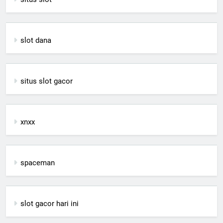
slot dana
situs slot gacor
xnxx
spaceman
slot gacor hari ini