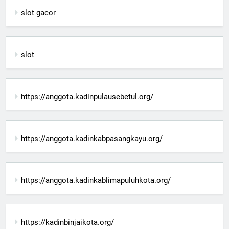
slot gacor
slot
https://anggota.kadinpulausebetul.org/
https://anggota.kadinkabpasangkayu.org/
https://anggota.kadinkablimapuluhkota.org/
https://kadinbinjaikota.org/