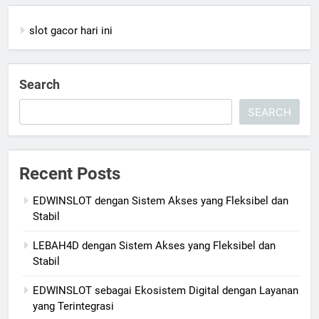
slot gacor hari ini
Search
SEARCH
Recent Posts
EDWINSLOT dengan Sistem Akses yang Fleksibel dan
Stabil
LEBAH4D dengan Sistem Akses yang Fleksibel dan
Stabil
EDWINSLOT sebagai Ekosistem Digital dengan Layanan
yang Terintegrasi