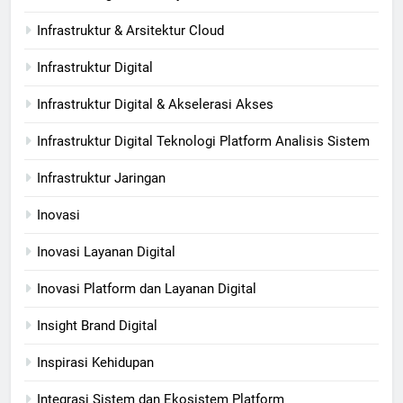
Infrastruktur & Arsitektur Cloud
Infrastruktur Digital
Infrastruktur Digital & Akselerasi Akses
Infrastruktur Digital Teknologi Platform Analisis Sistem
Infrastruktur Jaringan
Inovasi
Inovasi Layanan Digital
Inovasi Platform dan Layanan Digital
Insight Brand Digital
Inspirasi Kehidupan
Integrasi Sistem dan Ekosistem Platform