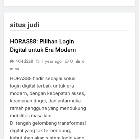
situs judi
HORAS88: Pilihan Login
Digital untuk Era Modern
404d2a8
1 year ago
0
6
mins
HORAS88
hadir
sebagai
solusi
login
digital
terbaik
untuk
era
modern,
dengan
kecepatan
akses,
keamanan
tinggi,
dan
antarmuka
ramah
pengguna
yang
mendukung
mobilitas
masa
kini.
Di
tengah
gelombang
transformasi
digital
yang
tak
terbendung,
kebutuhan
akan
sistem
login
yang