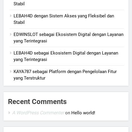
Stabil
LEBAH4D dengan Sistem Akses yang Fleksibel dan
Stabil
EDWINSLOT sebagai Ekosistem Digital dengan Layanan
yang Terintegrasi
LEBAH4D sebagai Ekosistem Digital dengan Layanan
yang Terintegrasi
KAYA787 sebagai Platform dengan Pengelolaan Fitur
yang Terstruktur
Recent Comments
A WordPress Commenter
on
Hello world!