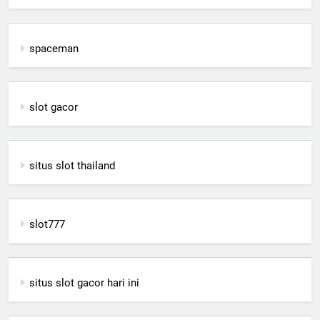
spaceman
slot gacor
situs slot thailand
slot777
situs slot gacor hari ini