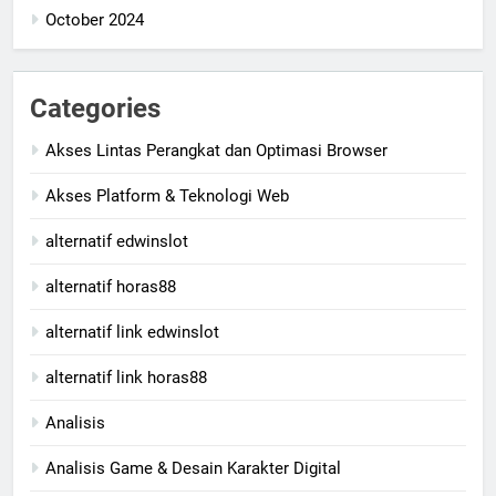
October 2024
Categories
Akses Lintas Perangkat dan Optimasi Browser
Akses Platform & Teknologi Web
alternatif edwinslot
alternatif horas88
alternatif link edwinslot
alternatif link horas88
Analisis
Analisis Game & Desain Karakter Digital