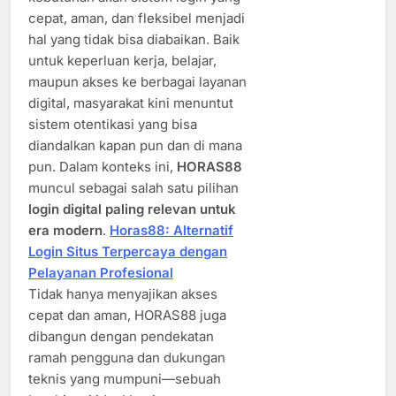
cepat,
aman,
dan
fleksibel
menjadi
hal
yang
tidak
bisa
diabaikan.
Baik
untuk
keperluan
kerja,
belajar,
maupun
akses
ke
berbagai
layanan
digital,
masyarakat
kini
menuntut
sistem
otentikasi
yang
bisa
diandalkan
kapan
pun
dan
di
mana
pun.
Dalam
konteks
ini,
HORAS88
muncul
sebagai
salah
satu
pilihan
login
digital
paling
relevan
untuk
era
modern
.
Horas88: Alternatif
Login Situs Terpercaya dengan
Pelayanan Profesional
Tidak
hanya
menyajikan
akses
cepat
dan
aman,
HORAS88
juga
dibangun
dengan
pendekatan
ramah
pengguna
dan
dukungan
teknis
yang
mumpuni—
sebuah