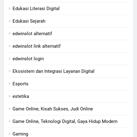
Edukasi Literasi Digital
Edukasi Sejarah
edwinslot alternatif
edwinslot link alternatif
edwinslot login
Ekosistem dan Integrasi Layanan Digital
Esports
estetika
Game Online, Kisah Sukses, Judi Online
Game Online, Teknologi Digital, Gaya Hidup Modern
Gaming