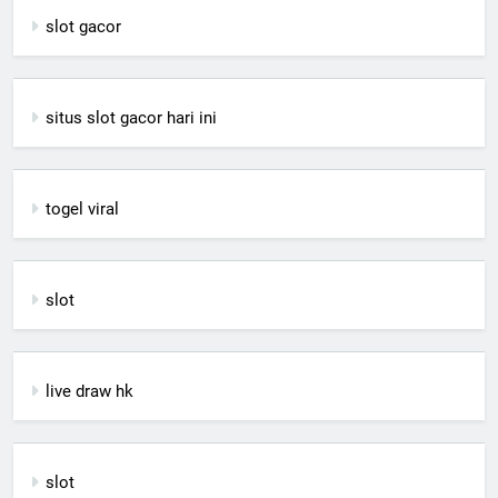
slot gacor
situs slot gacor hari ini
togel viral
slot
live draw hk
slot