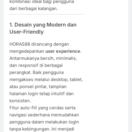
kombinasi
ideal
bagi
pengguna
dari
berbagai
kalangan.
1.
Desain
yang
Modern
dan
User-
Friendly
HORAS88
dirancang
dengan
mengedepankan
user
experience
.
Antarmukanya
bersih,
minimalis,
dan
responsif
di
berbagai
perangkat.
Baik
pengguna
mengakses
melalui
desktop,
tablet,
atau
ponsel
pintar,
tampilan
halaman
login
tetap
intuitif
dan
konsisten.
Fitur
auto-
fill
yang
cerdas
serta
navigasi
sederhana
memudahkan
pengguna
dalam
melakukan
login
tanpa
kebingungan.
Ini
menjadi