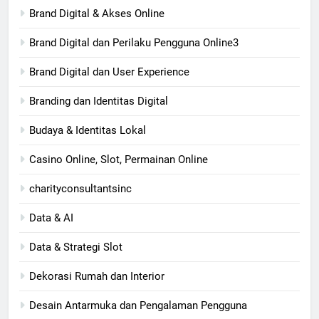
Brand Digital & Akses Online
Brand Digital dan Perilaku Pengguna Online3
Brand Digital dan User Experience
Branding dan Identitas Digital
Budaya & Identitas Lokal
Casino Online, Slot, Permainan Online
charityconsultantsinc
Data & AI
Data & Strategi Slot
Dekorasi Rumah dan Interior
Desain Antarmuka dan Pengalaman Pengguna