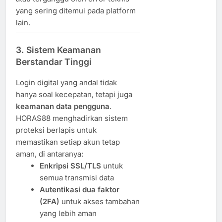
yang
sering
ditemui
pada
platform
lain.
3.
Sistem
Keamanan
Berstandar
Tinggi
Login
digital
yang
andal
tidak
hanya
soal
kecepatan,
tetapi
juga
keamanan
data
pengguna
.
HORAS88
menghadirkan
sistem
proteksi
berlapis
untuk
memastikan
setiap
akun
tetap
aman,
di
antaranya:
Enkripsi
SSL/
TLS
untuk
semua
transmisi
data
Autentikasi
dua
faktor
(
2FA)
untuk
akses
tambahan
yang
lebih
aman