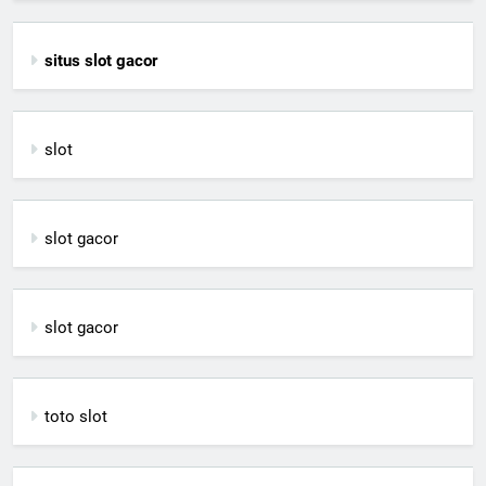
situs slot gacor
slot
slot gacor
slot gacor
toto slot