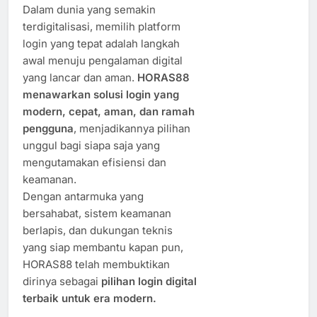
Dalam
dunia
yang
semakin
terdigitalisasi,
memilih
platform
login
yang
tepat
adalah
langkah
awal
menuju
pengalaman
digital
yang
lancar
dan
aman.
HORAS88
menawarkan
solusi
login
yang
modern,
cepat,
aman,
dan
ramah
pengguna
,
menjadikannya
pilihan
unggul
bagi
siapa
saja
yang
mengutamakan
efisiensi
dan
keamanan.
Dengan
antarmuka
yang
bersahabat,
sistem
keamanan
berlapis,
dan
dukungan
teknis
yang
siap
membantu
kapan
pun,
HORAS88
telah
membuktikan
dirinya
sebagai
pilihan
login
digital
terbaik
untuk
era
modern.