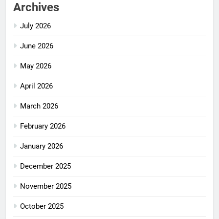
Archives
July 2026
June 2026
May 2026
April 2026
March 2026
February 2026
January 2026
December 2025
November 2025
October 2025