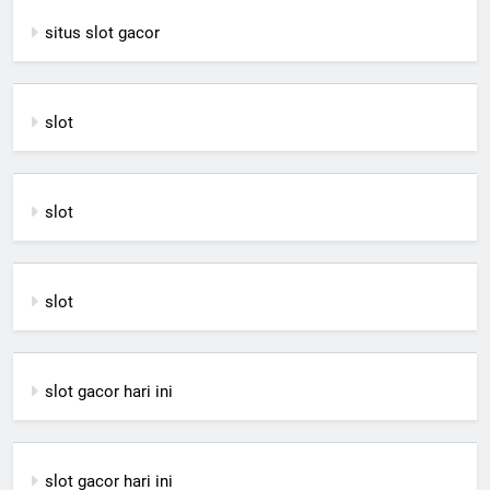
situs slot gacor
slot
slot
slot
slot gacor hari ini
slot gacor hari ini