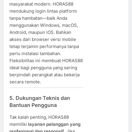
masyarakat
modern.
HORAS88
mendukung
login
lintas
platform
tanpa
hambatan—
baik
Anda
menggunakan
Windows,
macOS,
Android,
maupun
iOS.
Bahkan
akses
dari
browser
versi
mobile
tetap
terjamin
performanya
tanpa
perlu
instalasi
tambahan.
Fleksibilitas
ini
membuat
HORAS88
ideal
bagi
pengguna
yang
sering
berpindah
perangkat
atau
bekerja
secara
remote.
5.
Dukungan
Teknis
dan
Bantuan
Pengguna
Tak
kalah
penting,
HORAS88
memiliki
layanan
pelanggan
yang
profesional
dan
responsif
.
Jika