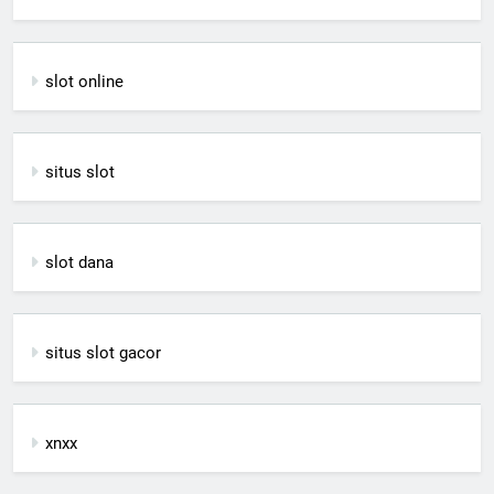
slot online
situs slot
slot dana
situs slot gacor
xnxx