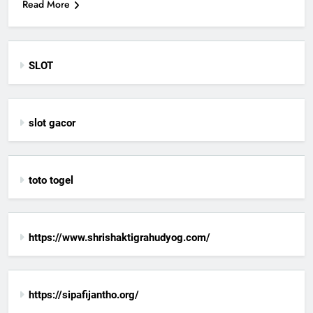
Read More
SLOT
slot gacor
toto togel
https://www.shrishaktigrahudyog.com/
https://sipafijantho.org/