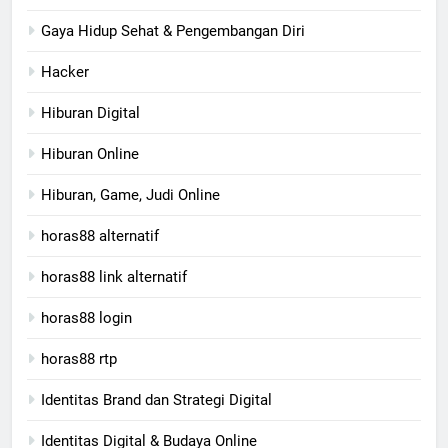
Gaya Hidup Sehat & Pengembangan Diri
Hacker
Hiburan Digital
Hiburan Online
Hiburan, Game, Judi Online
horas88 alternatif
horas88 link alternatif
horas88 login
horas88 rtp
Identitas Brand dan Strategi Digital
Identitas Digital & Budaya Online