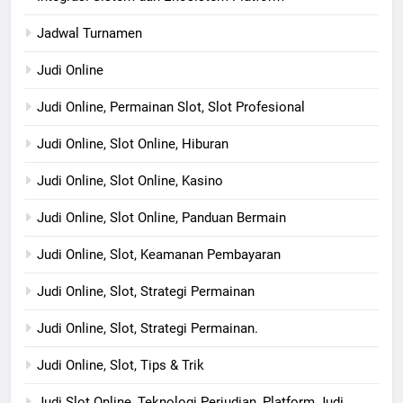
Jadwal Turnamen
Judi Online
Judi Online, Permainan Slot, Slot Profesional
Judi Online, Slot Online, Hiburan
Judi Online, Slot Online, Kasino
Judi Online, Slot Online, Panduan Bermain
Judi Online, Slot, Keamanan Pembayaran
Judi Online, Slot, Strategi Permainan
Judi Online, Slot, Strategi Permainan.
Judi Online, Slot, Tips & Trik
Judi Slot Online, Teknologi Perjudian, Platform Judi