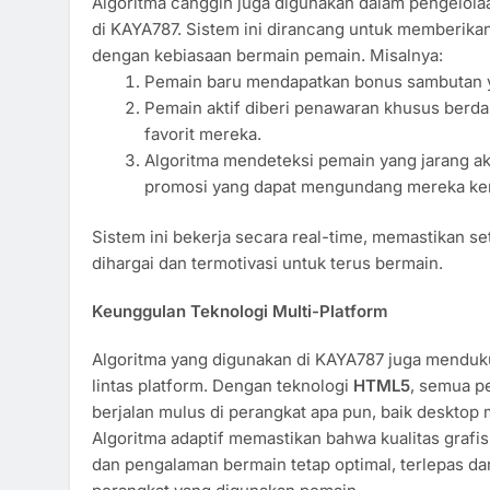
Algoritma canggih juga digunakan dalam pengelol
di KAYA787. Sistem ini dirancang untuk memberika
dengan kebiasaan bermain pemain. Misalnya:
Pemain baru mendapatkan bonus sambutan 
Pemain aktif diberi penawaran khusus berd
favorit mereka.
Algoritma mendeteksi pemain yang jarang a
promosi yang dapat mengundang mereka kem
Sistem ini bekerja secara real-time, memastikan s
dihargai dan termotivasi untuk terus bermain.
Keunggulan Teknologi Multi-Platform
Algoritma yang digunakan di KAYA787 juga menduku
lintas platform. Dengan teknologi
HTML5
, semua p
berjalan mulus di perangkat apa pun, baik desktop
Algoritma adaptif memastikan bahwa kualitas grafis
dan pengalaman bermain tetap optimal, terlepas dar