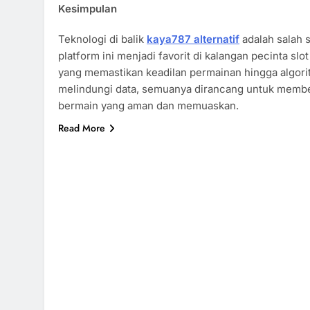
Kesimpulan
Teknologi di balik
kaya787 alternatif
adalah salah 
platform ini menjadi favorit di kalangan pecinta slo
yang memastikan keadilan permainan hingga algori
melindungi data, semuanya dirancang untuk memb
bermain yang aman dan memuaskan.
Read More