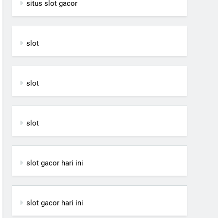
situs slot gacor
slot
slot
slot
slot gacor hari ini
slot gacor hari ini