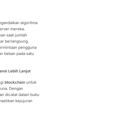
gandalkan algoritma
server mereka.
kan saat jumlah
sar berlangsung.
permintaan pengguna
an beban pada satu
nsi Lebih Lanjut
ogi
blockchain
untuk
guna. Dengan
kan dicatat dalam buku
mastikan kejujuran