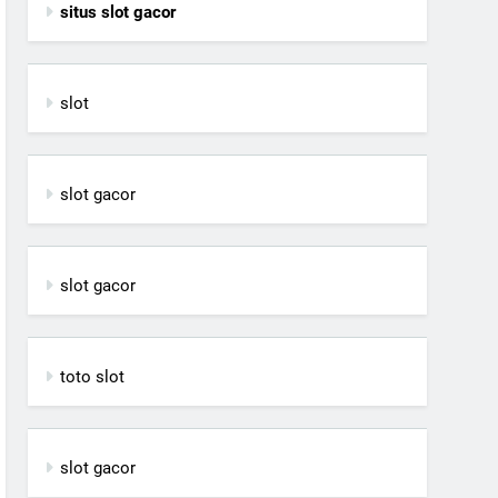
situs slot gacor
slot
slot gacor
slot gacor
toto slot
slot gacor