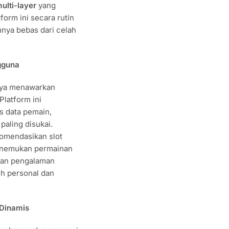
multi-layer
yang
form ini secara rutin
nya bebas dari celah
gguna
nya menawarkan
latform ini
s data pemain,
paling disukai.
komendasikan slot
enemukan permainan
tkan pengalaman
ih personal dan
 Dinamis