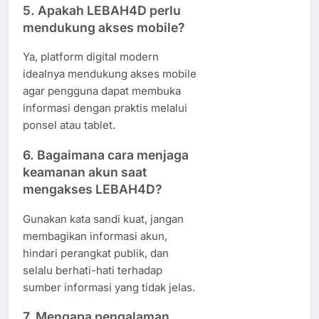
5. Apakah LEBAH4D perlu
mendukung akses mobile?
Ya, platform digital modern
idealnya mendukung akses mobile
agar pengguna dapat membuka
informasi dengan praktis melalui
ponsel atau tablet.
6. Bagaimana cara menjaga
keamanan akun saat
mengakses LEBAH4D?
Gunakan kata sandi kuat, jangan
membagikan informasi akun,
hindari perangkat publik, dan
selalu berhati-hati terhadap
sumber informasi yang tidak jelas.
7. Mengapa pengalaman