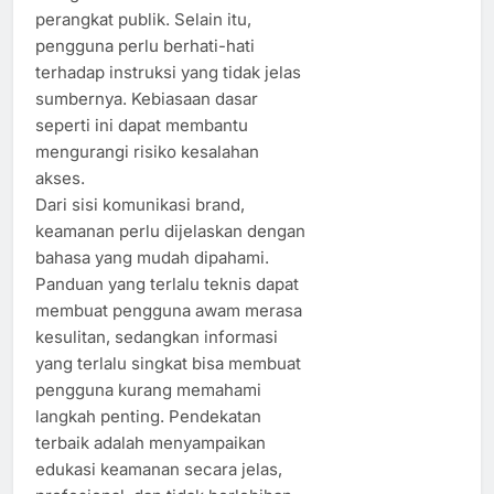
perangkat publik. Selain itu,
pengguna perlu berhati-hati
terhadap instruksi yang tidak jelas
sumbernya. Kebiasaan dasar
seperti ini dapat membantu
mengurangi risiko kesalahan
akses.
Dari sisi komunikasi brand,
keamanan perlu dijelaskan dengan
bahasa yang mudah dipahami.
Panduan yang terlalu teknis dapat
membuat pengguna awam merasa
kesulitan, sedangkan informasi
yang terlalu singkat bisa membuat
pengguna kurang memahami
langkah penting. Pendekatan
terbaik adalah menyampaikan
edukasi keamanan secara jelas,