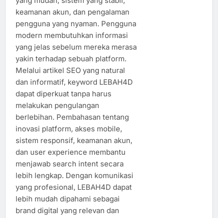
yang mudah, sistem yang stabil,
keamanan akun, dan pengalaman
pengguna yang nyaman. Pengguna
modern membutuhkan informasi
yang jelas sebelum mereka merasa
yakin terhadap sebuah platform.
Melalui artikel SEO yang natural
dan informatif, keyword LEBAH4D
dapat diperkuat tanpa harus
melakukan pengulangan
berlebihan. Pembahasan tentang
inovasi platform, akses mobile,
sistem responsif, keamanan akun,
dan user experience membantu
menjawab search intent secara
lebih lengkap. Dengan komunikasi
yang profesional, LEBAH4D dapat
lebih mudah dipahami sebagai
brand digital yang relevan dan