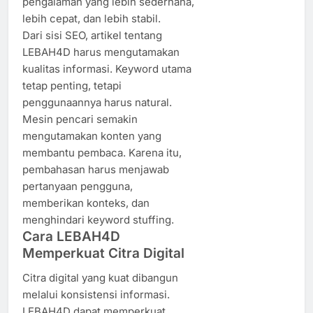
pengalaman yang lebih sederhana,
lebih cepat, dan lebih stabil.
Dari sisi SEO, artikel tentang
LEBAH4D harus mengutamakan
kualitas informasi. Keyword utama
tetap penting, tetapi
penggunaannya harus natural.
Mesin pencari semakin
mengutamakan konten yang
membantu pembaca. Karena itu,
pembahasan harus menjawab
pertanyaan pengguna,
memberikan konteks, dan
menghindari keyword stuffing.
Cara LEBAH4D
Memperkuat Citra Digital
Citra digital yang kuat dibangun
melalui konsistensi informasi.
LEBAH4D dapat memperkuat