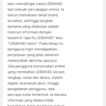
baru mendengar nama LEBAH4D
dari sebuah percakapan online. Ia
belum memahami detail brand
tersebut, sehingga langkah
pertama yang dilakukan adalah
mencari informasi dengan
keyword “apa itu LEBAH4D” atau
“LEBAH4D resmi”. Pada tahap ini,
pengguna ingin mendapatkan
penjelasan yang jelas sebelum
melanjutkan aktivitas apa pun.
Jika pengguna menemukan artikel
yang membahas LEBAH4D secara
lengkap, mulai dari akses, sistem
digital, keamanan akun, hingga
pengalaman pengguna, rasa
percaya mulai terbentuk. Ia merasa
informasi yang dibaca tidak
berlebihan, tidak membingungkan,