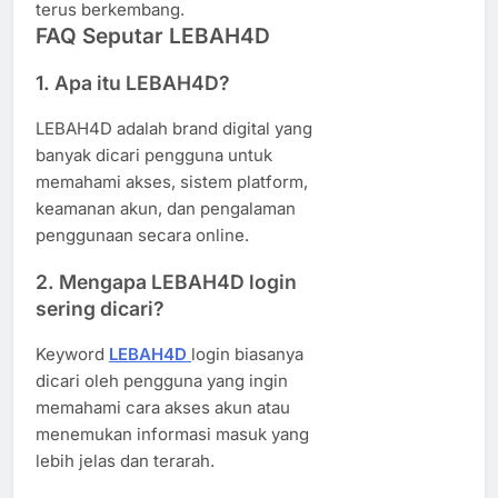
terus berkembang.
FAQ Seputar LEBAH4D
1. Apa itu LEBAH4D?
LEBAH4D adalah brand digital yang
banyak dicari pengguna untuk
memahami akses, sistem platform,
keamanan akun, dan pengalaman
penggunaan secara online.
2. Mengapa LEBAH4D login
sering dicari?
Keyword
LEBAH4D
login biasanya
dicari oleh pengguna yang ingin
memahami cara akses akun atau
menemukan informasi masuk yang
lebih jelas dan terarah.