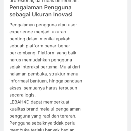
profesional, dan tidak berlebihan.
Pengalaman Pengguna
sebagai Ukuran Inovasi
Pengalaman pengguna atau user
experience menjadi ukuran
penting dalam menilai apakah
sebuah platform benar-benar
berkembang. Platform yang baik
harus memudahkan pengguna
sejak interaksi pertama. Mulai dari
halaman pembuka, struktur menu,
informasi bantuan, hingga panduan
akses, semuanya harus tersusun
secara logis.
LEBAH4D dapat memperkuat
kualitas brand melalui pengalaman
pengguna yang rapi dan terarah.
Pengguna sebaiknya tidak perlu
membuka terlalu banyak bagian