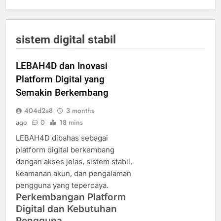
sistem digital stabil
LEBAH4D dan Inovasi
Platform Digital yang
Semakin Berkembang
404d2a8
3 months
ago
0
18 mins
LEBAH4D dibahas sebagai
platform digital berkembang
dengan akses jelas, sistem stabil,
keamanan akun, dan pengalaman
pengguna yang tepercaya.
Perkembangan Platform
Digital dan Kebutuhan
Pengguna