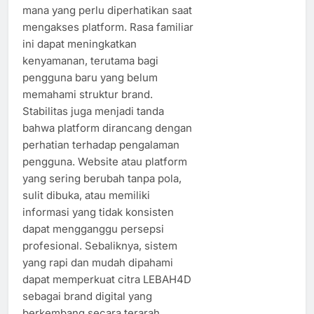
mana yang perlu diperhatikan saat
mengakses platform. Rasa familiar
ini dapat meningkatkan
kenyamanan, terutama bagi
pengguna baru yang belum
memahami struktur brand.
Stabilitas juga menjadi tanda
bahwa platform dirancang dengan
perhatian terhadap pengalaman
pengguna. Website atau platform
yang sering berubah tanpa pola,
sulit dibuka, atau memiliki
informasi yang tidak konsisten
dapat mengganggu persepsi
profesional. Sebaliknya, sistem
yang rapi dan mudah dipahami
dapat memperkuat citra LEBAH4D
sebagai brand digital yang
berkembang secara terarah.