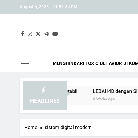
Skip
August 6, 2026
11:51:35 PM
to
content
Amb
Bergabung
MENGHINDARI TOXIC BEHAVIOR DI KO
ang Fleksibel dan Stabil
LEBAH4D dengan Sistem Akses
2 Weeks Ago
HEADLINES
Home
sistem digital modern