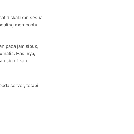
pat diskalakan sesuai
-scaling membantu
n pada jam sibuk,
matis. Hasilnya,
n signifikan.
ada server, tetapi