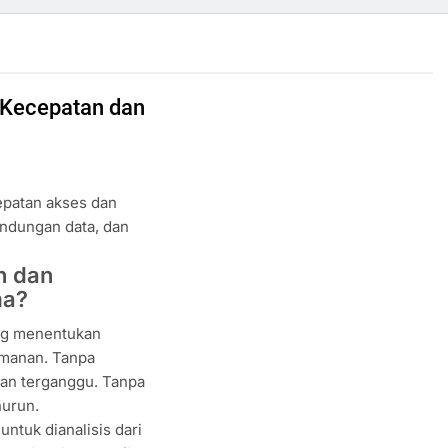
 Kecepatan dan
epatan akses dan
indungan data, dan
n dan
ma?
ing menentukan
amanan. Tanpa
an terganggu. Tanpa
nurun.
ntuk dianalisis dari