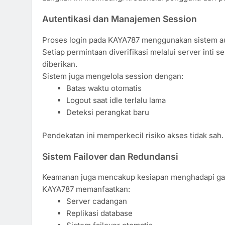
Autentikasi dan Manajemen Session
Proses login pada KAYA787 menggunakan sistem aut
Setiap permintaan diverifikasi melalui server inti 
diberikan.
Sistem juga mengelola session dengan:
Batas waktu otomatis
Logout saat idle terlalu lama
Deteksi perangkat baru
Pendekatan ini memperkecil risiko akses tidak sah.
Sistem Failover dan Redundansi
Keamanan juga mencakup kesiapan menghadapi ga
KAYA787 memanfaatkan:
Server cadangan
Replikasi database