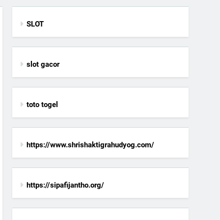
SLOT
slot gacor
toto togel
https://www.shrishaktigrahudyog.com/
https://sipafijantho.org/