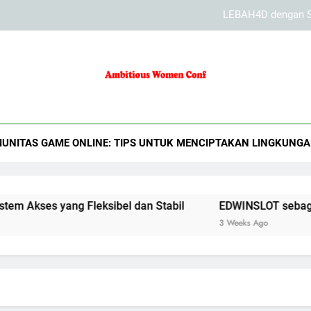
LEBAH4D dengan Si
EDWINSLOT sebagai Ekosistem Digi
LEBAH4D sebagai Ekosistem Digi
itious Women Confer
EDWINSLOT dengan Si
lah Dalam Ambitious Women Conference, Sebuah Konferensi Y
LEBAH4D dengan Si
MUNITAS GAME ONLINE: TIPS UNTUK MENCIPTAKAN LINGKUNG
EDWINSLOT sebagai Ekosistem Digi
LEBAH4D sebagai Ekosistem Digi
 yang Fleksibel dan Stabil
EDWINSLOT sebagai Ekosist
3 Weeks Ago