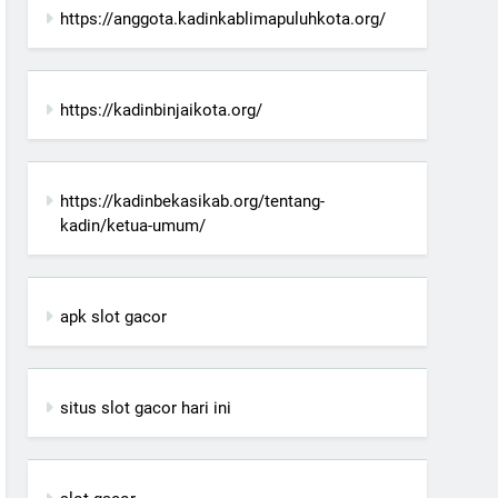
https://anggota.kadinkablimapuluhkota.org/
https://kadinbinjaikota.org/
https://kadinbekasikab.org/tentang-
kadin/ketua-umum/
apk slot gacor
situs slot gacor hari ini