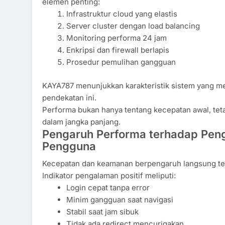
elemen penting:
Infrastruktur cloud yang elastis
Server cluster dengan load balancing
Monitoring performa 24 jam
Enkripsi dan firewall berlapis
Prosedur pemulihan gangguan
KAYA787 menunjukkan karakteristik sistem yang m
pendekatan ini.
Performa bukan hanya tentang kecepatan awal, teta
dalam jangka panjang.
Pengaruh Performa terhadap Pen
Pengguna
Kecepatan dan keamanan berpengaruh langsung te
Indikator pengalaman positif meliputi:
Login cepat tanpa error
Minim gangguan saat navigasi
Stabil saat jam sibuk
Tidak ada redirect mencurigakan