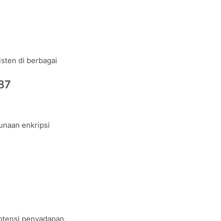
sten di berbagai
87
unaan enkripsi
potensi penyadapan.