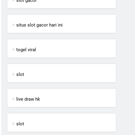
slot gacor
situs slot gacor hari ini
togel viral
slot
live draw hk
slot