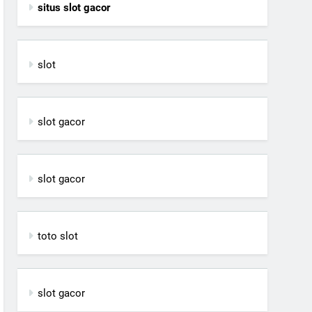
situs slot gacor
slot
slot gacor
slot gacor
toto slot
slot gacor