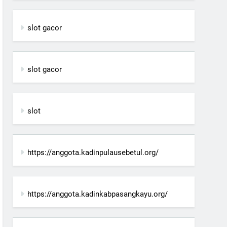
slot gacor
slot gacor
slot
https://anggota.kadinpulausebetul.org/
https://anggota.kadinkabpasangkayu.org/