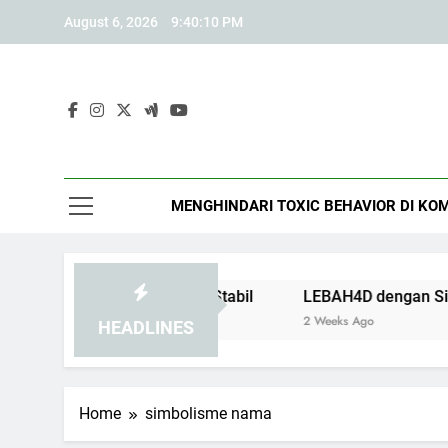
Skip
August 6, 2026
9:40:11 PM
to
content
Amb
Bergabung
MENGHINDARI TOXIC BEHAVIOR DI KO
g Fleksibel dan Stabil
LEBAH4D dengan Sistem Akses y
2 Weeks Ago
HEADLINES
Home
simbolisme nama