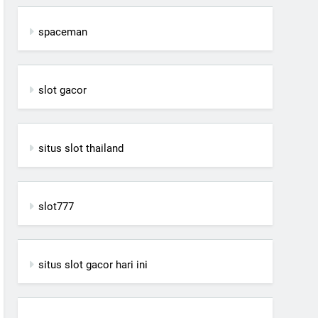
spaceman
slot gacor
situs slot thailand
slot777
situs slot gacor hari ini