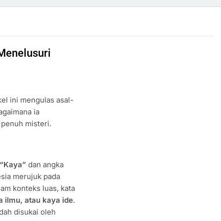
Menelusuri
el ini mengulas asal-
agaimana ia
 penuh misteri.
“Kaya”
dan angka
esia merujuk pada
am konteks luas, kata
 ilmu, atau kaya ide
.
udah disukai oleh