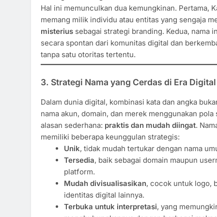
Hal ini memunculkan dua kemungkinan. Pertama, 
memang milik individu atau entitas yang sengaja m
misterius
sebagai strategi branding. Kedua, nama ini
secara spontan dari komunitas digital dan berkemb
tanpa satu otoritas tertentu.
3. Strategi Nama yang Cerdas di Era Digital
Dalam dunia digital, kombinasi kata dan angka buka
nama akun, domain, dan merek menggunakan pola se
alasan sederhana:
praktis dan mudah diingat
. Nam
memiliki beberapa keunggulan strategis:
Unik
, tidak mudah tertukar dengan nama um
Tersedia
, baik sebagai domain maupun user
platform.
Mudah divisualisasikan
, cocok untuk logo, 
identitas digital lainnya.
Terbuka untuk interpretasi
, yang memungki