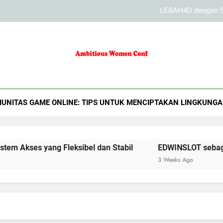
LEBAH4D dengan Si
EDWINSLOT sebagai Ekosistem Digi
LEBAH4D sebagai Ekosistem Digi
itious Women Confer
EDWINSLOT dengan Si
lah Dalam Ambitious Women Conference, Sebuah Konferensi Y
LEBAH4D dengan Si
MUNITAS GAME ONLINE: TIPS UNTUK MENCIPTAKAN LINGKUNG
EDWINSLOT sebagai Ekosistem Digi
LEBAH4D sebagai Ekosistem Digi
ang Fleksibel dan Stabil
EDWINSLOT sebagai Ekosistem
3 Weeks Ago